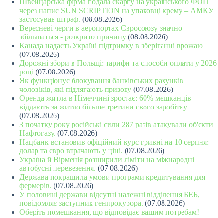
Швейцарська фірма подала скаргу на українського ФОП
через напис SUN SCRIPTION на упаковці крему – АМКУ
застосував штраф.
(08.08.2026)
Вересневі черги в аеропортах Євросоюзу значно
збільшаться - розкрито причину
(08.08.2026)
Канада надасть Україні підтримку в зберіганні врожаю
(07.08.2026)
Дорожні збори в Польщі: тарифи та способи оплати у 2026
році
(07.08.2026)
Як функціонує блокування банківських рахунків
чоловіків, які підлягають призову
(07.08.2026)
Оренда житла в Німеччині зростає: 60% мешканців
віддають за житло більше третини свого заробітку
(07.08.2026)
З початку року російські сили 287 разів атакували об'єкти
Нафтогазу.
(07.08.2026)
Нацбанк встановив офіційний курс гривні на 10 серпня:
долар та євро втрачають у ціні.
(07.08.2026)
Україна й Вірменія розширили ліміти на міжнародні
автобусні перевезення.
(07.08.2026)
Держава покращила умови програми кредитування для
фермерів.
(07.08.2026)
У половині держави відсутні належні відділення БЕБ,
повідомляє заступник генпрокурора.
(07.08.2026)
Оберіть помешкання, що відповідає вашим потребам!