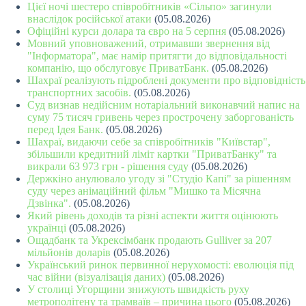
Цієї ночі шестеро співробітників «Сільпо» загинули
внаслідок російської атаки
(05.08.2026)
Офіційні курси долара та євро на 5 серпня
(05.08.2026)
Мовний уповноважений, отримавши звернення від
"Інформатора", має намір притягти до відповідальності
компанію, що обслуговує ПриватБанк.
(05.08.2026)
Шахраї реалізують підроблені документи про відповідність
транспортних засобів.
(05.08.2026)
Суд визнав недійсним нотаріальний виконавчий напис на
суму 75 тисяч гривень через прострочену заборгованість
перед Ідея Банк.
(05.08.2026)
Шахраї, видаючи себе за співробітників "Київстар",
збільшили кредитний ліміт картки "ПриватБанку" та
викрали 63 973 грн - рішення суду
(05.08.2026)
Держкіно анулювало угоду зі "Студіо Капі" за рішенням
суду через анімаційний фільм "Мишко та Місячна
Дзвінка".
(05.08.2026)
Який рівень доходів та різні аспекти життя оцінюють
українці
(05.08.2026)
Ощадбанк та Укрексімбанк продають Gulliver за 207
мільйонів доларів
(05.08.2026)
Український ринок первинної нерухомості: еволюція під
час війни (візуалізація даних)
(05.08.2026)
У столиці Угорщини знижують швидкість руху
метрополітену та трамваїв – причина цього
(05.08.2026)