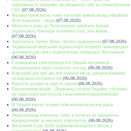
передавши їх шахраям, що видавали себе за співробітників
СБУ.
(07.08.2026)
Фахівці прояснили, чому наступні зимові місяці обіцяють
бути важкими – медіа
(07.08.2026)
Минулого року до Чехії вперше приїхало більше
українських біженців чоловічої статі, ніж жінок.
(07.08.2026)
Зарплати в серпні: Кому світить підвищення
(07.08.2026)
Український морський агроекспорт потребує міжнародної
допомоги для свого відновлення, стверджує Висоцький.
(06.08.2026)
Споживання електроенергії в Україні продовжує
збільшуватися через спекотну погоду.
(06.08.2026)
Корський дав три дні для пошуку місць для розсіювання
складських потужностей
(06.08.2026)
Вартість долара та євро 6 серпня
(06.08.2026)
Призначення водіїв - Державна служба України з безпеки
на транспорті виступила з важливим повідомленням
(06.08.2026)
В Україні ввели сезонні обмеження на вилов раків
(06.08.2026)
Укрзалізниця пояснила, чому в потягах не працюють
кондиціонери за високих температур.
(06.08.2026)
Яблучний Спас 2026: порівняння вартості яблук у
супермаркетах
(06.08.2026)