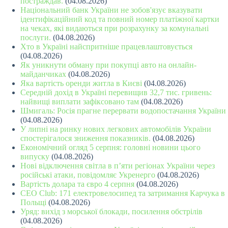
постраждав.
(04.08.2026)
Національний банк України не зобов'язує вказувати
ідентифікаційний код та повний номер платіжної картки
на чеках, які видаються при розрахунку за комунальні
послуги.
(04.08.2026)
Хто в Україні найспритніше працевлаштовується
(04.08.2026)
Як уникнути обману при покупці авто на онлайн-
майданчиках
(04.08.2026)
Яка вартість оренди житла в Києві
(04.08.2026)
Середній дохід в Україні перевищив 32,7 тис. гривень:
найвищі виплати зафіксовано там
(04.08.2026)
Шмигаль: Росія прагне перервати водопостачання України
(04.08.2026)
У липні на ринку нових легкових автомобілів України
спостерігалося зниження показників.
(04.08.2026)
Економічний огляд 5 серпня: головні новини цього
випуску
(04.08.2026)
Нові відключення світла в п’яти регіонах України через
російські атаки, повідомляє Укренерго
(04.08.2026)
Вартість долара та євро 4 серпня
(04.08.2026)
CEO Club: 171 електровелосипед та затримання Карчука в
Польщі
(04.08.2026)
Уряд: вихід з морської блокади, посилення обстрілів
(04.08.2026)