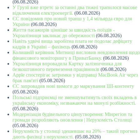
(06.08.2026)
У Грузії вже втретє за останні два тижні трапилося масове
відключення електроенергії.
(06.08.2026)
ЄС повідомив про новий транш у 1,4 мільярда євро для
України
(06.08.2026)
Життя пасажирів цінніше за швидкість поїздів -
Укрзалізниця закликає до обережності
(06.08.2026)
Навіть удвічі вища заробітна плата не подолає дефіциту
кадрів в Україні – фахівець
(06.08.2026)
Колишній керівник Митниці висловив невдоволення щодо
фінансового моніторингу в ПриватБанку.
(06.08.2026)
Укрзалізниця впровадила Картку залізничника для
безкоштовного перевезення працівників
(06.08.2026)
Apple спостерігає затримки у відправці MacBook Air через
брак пам'яті
(05.08.2026)
ЄС запровадив нові вимоги до маркування ШІ-контенту
(05.08.2026)
Польські підприємці не зменшуватимуть своїх вкладень в
українську економіку, незважаючи на минулі розбіжності.
(05.08.2026)
Модернізація будівельного ціноутворення: Мінрегіон та
громади розробляють оновлення | Нерухомість Столиці
(05.08.2026)
Нерухомість у столиці здешевшає на 20% – такий прогноз
дають фахівці з нерухомості.
(05.08.2026)