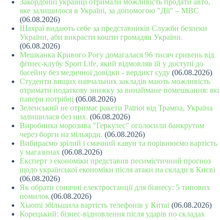
Закордонні українці отримали можливість продати авто,
яке залишилося в Україні, за допомогою "Дії" – МВС
(06.08.2026)
Шахраї видають себе за представників Служби безпеки
України, аби викрасти кошти громадян України.
(06.08.2026)
Мешканка Кривого Рогу домагалася 96 тисяч гривень від
фітнес-клубу Sport Life, який відмовляв їй у доступі до
басейну без медичної довідки - вердикт суду
(06.08.2026)
Студенти вищих навчальних закладів мають можливість
отримати податкову знижку за винаймане помешкання: які
папери потрібні
(06.08.2026)
Зеленський не отримає ракети Patriot від Трампа, Україна
залишилася без них.
(06.08.2026)
Виробника морозива "Геркулес" оголосили банкрутом
через борги на мільярди.
(06.08.2026)
Вибираємо зрілий і смачний кавун та порівнюємо вартість
у магазинах
(06.08.2026)
Експерт з економіки представив песимістичний прогноз
щодо української економіки після атаки на склади в Києві
(06.08.2026)
Як обрати сонячні електростанції для бізнесу: 5 типових
помилок
(06.08.2026)
Xiaomi збільшила вартість телефонів у Китаї
(06.08.2026)
Корецький: бізнес-відновлення після ударів по складах