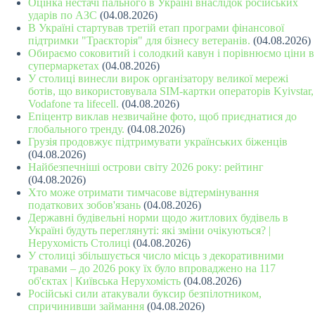
Оцінка нестачі пального в Україні внаслідок російських
ударів по АЗС
(04.08.2026)
В Україні стартував третій етап програми фінансової
підтримки "Траєкторія" для бізнесу ветеранів.
(04.08.2026)
Обираємо соковитий і солодкий кавун і порівнюємо ціни в
супермаркетах
(04.08.2026)
У столиці винесли вирок організатору великої мережі
ботів, що використовувала SIM-картки операторів Kyivstar,
Vodafone та lifecell.
(04.08.2026)
Епіцентр виклав незвичайне фото, щоб приєднатися до
глобального тренду.
(04.08.2026)
Грузія продовжує підтримувати українських біженців
(04.08.2026)
Найбезпечніші острови світу 2026 року: рейтинг
(04.08.2026)
Хто може отримати тимчасове відтермінування
податкових зобов'язань
(04.08.2026)
Державні будівельні норми щодо житлових будівель в
Україні будуть переглянуті: які зміни очікуються? |
Нерухомість Столиці
(04.08.2026)
У столиці збільшується число місць з декоративними
травами – до 2026 року їх було впроваджено на 117
об'єктах | Київська Нерухомість
(04.08.2026)
Російські сили атакували буксир безпілотником,
спричинивши займання
(04.08.2026)