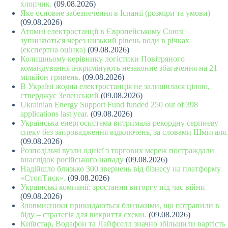
хлопчик.
(09.08.2026)
Яке основне забезпечення в Іспанії (розміри та умови)
(09.08.2026)
Атомні електростанції в Європейському Союзі
зупиняються через низький рівень води в річках
(експертна оцінка)
(09.08.2026)
Колишньому керівнику логістики Повітряного
командування інкримінують незаконне збагачення на 21
мільйон гривень.
(09.08.2026)
В Україні жодна електростанція не залишилася цілою,
стверджує Зеленський
(09.08.2026)
Ukrainian Energy Support Fund funded 250 out of 398
applications last year.
(09.08.2026)
Українська енергосистема витримала рекордну серпневу
спеку без запровадження відключень, за словами Шмигаля.
(09.08.2026)
Розподільчі вузли однієї з торгових мереж постраждали
внаслідок російського нападу
(09.08.2026)
Надійшло близько 300 звернень від бізнесу на платформу
«СтопТиск».
(09.08.2026)
Українські компанії: зростання виторгу під час війни
(09.08.2026)
Зловмисники прикидаються близькими, що потрапили в
біду – стратегія для викриття схеми.
(09.08.2026)
Київстар, Водафон та Лайфселл значно збільшили вартість