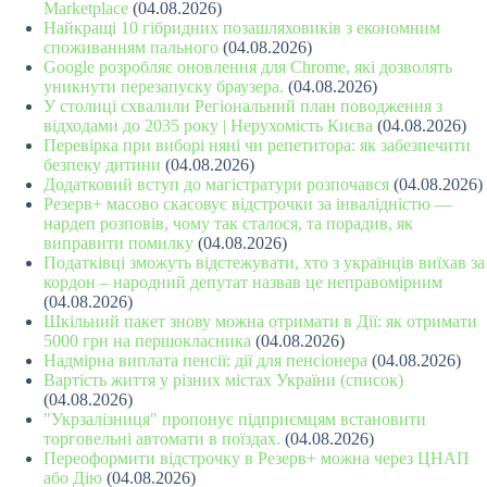
Marketplace
(04.08.2026)
Найкращі 10 гібридних позашляховиків з економним
споживанням пального
(04.08.2026)
Google розробляє оновлення для Chrome, які дозволять
уникнути перезапуску браузера.
(04.08.2026)
У столиці схвалили Регіональний план поводження з
відходами до 2035 року | Нерухомість Києва
(04.08.2026)
Перевірка при виборі няні чи репетитора: як забезпечити
безпеку дитини
(04.08.2026)
Додатковий вступ до магістратури розпочався
(04.08.2026)
Резерв+ масово скасовує відстрочки за інвалідністю —
нардеп розповів, чому так сталося, та порадив, як
виправити помилку
(04.08.2026)
Податківці зможуть відстежувати, хто з українців виїхав за
кордон – народний депутат назвав це неправомірним
(04.08.2026)
Шкільний пакет знову можна отримати в Дії: як отримати
5000 грн на першокласника
(04.08.2026)
Надмірна виплата пенсії: дії для пенсіонера
(04.08.2026)
Вартість життя у різних містах України (список)
(04.08.2026)
"Укрзалізниця" пропонує підприємцям встановити
торговельні автомати в поїздах.
(04.08.2026)
Переоформити відстрочку в Резерв+ можна через ЦНАП
або Дію
(04.08.2026)