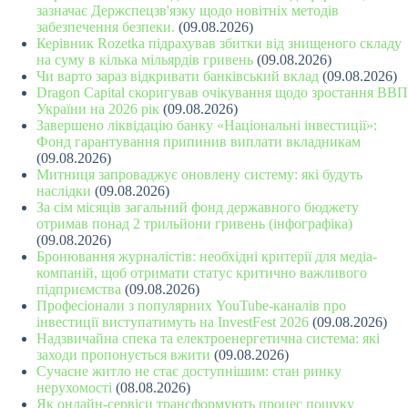
зазначає Держспецзв'язку щодо новітніх методів
забезпечення безпеки.
(09.08.2026)
Керівник Rozetka підрахував збитки від знищеного складу
на суму в кілька мільярдів гривень
(09.08.2026)
Чи варто зараз відкривати банківський вклад
(09.08.2026)
Dragon Capital скоригував очікування щодо зростання ВВП
України на 2026 рік
(09.08.2026)
Завершено ліквідацію банку «Національні інвестиції»:
Фонд гарантування припинив виплати вкладникам
(09.08.2026)
Митниця запроваджує оновлену систему: які будуть
наслідки
(09.08.2026)
За сім місяців загальний фонд державного бюджету
отримав понад 2 трильйони гривень (інфографіка)
(09.08.2026)
Бронювання журналістів: необхідні критерії для медіа-
компаній, щоб отримати статус критично важливого
підприємства
(09.08.2026)
Професіонали з популярних YouTube-каналів про
інвестиції виступатимуть на InvestFest 2026
(09.08.2026)
Надзвичайна спека та електроенергетична система: які
заходи пропонується вжити
(09.08.2026)
Сучасне житло не стає доступнішим: стан ринку
нерухомості
(08.08.2026)
Як онлайн-сервіси трансформують процес пошуку