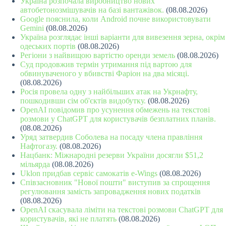
Україна розпочала виробництво нових
автобетонозмішувачів на базі вантажівок.
(08.08.2026)
Google пояснила, коли Android почне використовувати
Gemini
(08.08.2026)
Україна розглядає інші варіанти для вивезення зерна, окрім
одеських портів
(08.08.2026)
Регіони з найвищою вартістю оренди земель
(08.08.2026)
Суд продовжив термін утримання під вартою для
обвинуваченого у вбивстві Фаріон на два місяці.
(08.08.2026)
Росія провела одну з найбільших атак на Укрнафту,
пошкодивши сім об'єктів видобутку.
(08.08.2026)
OpenAI повідомив про усунення обмежень на текстові
розмови у ChatGPT для користувачів безплатних планів.
(08.08.2026)
Уряд затвердив Соболева на посаду члена правління
Нафтогазу.
(08.08.2026)
Нацбанк: Міжнародні резерви України досягли $51,2
мільярда
(08.08.2026)
Uklon придбав сервіс самокатів e-Wings
(08.08.2026)
Співзасновник "Нової пошти" виступив за спрощення
регулювання замість запровадження нових податків
(08.08.2026)
OpenAI скасувала ліміти на текстові розмови ChatGPT для
користувачів, які не платять
(08.08.2026)