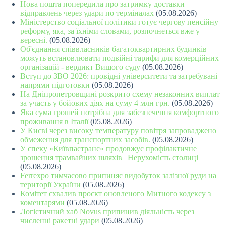
Нова пошта попередила про затримку доставки
відправлень через удари по терміналах
(05.08.2026)
Міністерство соціальної політики готує чергову пенсійну
реформу, яка, за їхніми словами, розпочнеться вже у
вересні.
(05.08.2026)
Об'єднання співвласників багатоквартирних будинків
можуть встановлювати подвійні тарифи для комерційних
організацій - вердикт Вищого суду
(05.08.2026)
Вступ до ЗВО 2026: провідні університети та затребувані
напрями підготовки
(05.08.2026)
На Дніпропетровщині розкрито схему незаконних виплат
за участь у бойових діях на суму 4 млн грн.
(05.08.2026)
Яка сума грошей потрібна для забезпечення комфортного
проживання в Італії
(05.08.2026)
У Києві через високу температуру повітря запроваджено
обмеження для транспортних засобів.
(05.08.2026)
У спеку «Київпастранс» продовжує профілактичне
зрошення трамвайних шляхів | Нерухомість столиці
(05.08.2026)
Ferrexpo тимчасово припиняє видобуток залізної руди на
території України
(05.08.2026)
Комітет схвалив проєкт оновленого Митного кодексу з
коментарями
(05.08.2026)
Логістичний хаб Novus припинив діяльність через
численні ракетні удари
(05.08.2026)