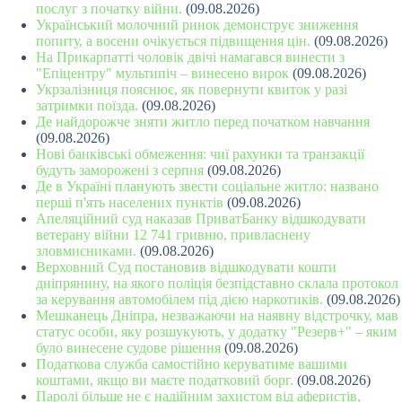
послуг з початку війни.
(09.08.2026)
Український молочний ринок демонструє зниження
попиту, а восени очікується підвищення цін.
(09.08.2026)
На Прикарпатті чоловік двічі намагався винести з
"Епіцентру" мультипіч – винесено вирок
(09.08.2026)
Укрзалізниця пояснює, як повернути квиток у разі
затримки поїзда.
(09.08.2026)
Де найдорожче зняти житло перед початком навчання
(09.08.2026)
Нові банківські обмеження: чиї рахунки та транзакції
будуть заморожені з серпня
(09.08.2026)
Де в Україні планують звести соціальне житло: названо
перші п'ять населених пунктів
(09.08.2026)
Апеляційний суд наказав ПриватБанку відшкодувати
ветерану війни 12 741 гривню, привласнену
зловмисниками.
(09.08.2026)
Верховний Суд постановив відшкодувати кошти
дніпрянину, на якого поліція безпідставно склала протокол
за керування автомобілем під дією наркотиків.
(09.08.2026)
Мешканець Дніпра, незважаючи на наявну відстрочку, мав
статус особи, яку розшукують, у додатку "Резерв+" – яким
було винесене судове рішення
(09.08.2026)
Податкова служба самостійно керуватиме вашими
коштами, якщо ви маєте податковий борг.
(09.08.2026)
Паролі більше не є надійним захистом від аферистів,