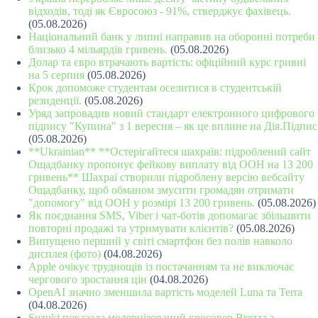
відходів, тоді як Євросоюз - 91%, стверджує фахівець.
(05.08.2026)
Національний банк у липні направив на оборонні потреби
близько 4 мільярдів гривень.
(05.08.2026)
Долар та євро втрачають вартість: офіційний курс гривні
на 5 серпня
(05.08.2026)
Крок допоможе студентам оселитися в студентській
резиденції.
(05.08.2026)
Уряд запровадив новий стандарт електронного цифрового
підпису "Купина" з 1 вересня – як це вплине на Дія.Підпис
(05.08.2026)
**Ukrainian** **Остерігайтеся шахраїв: підроблений сайт
Ощадбанку пропонує фейкову виплату від ООН на 13 200
гривень** Шахраї створили підроблену версію вебсайту
Ощадбанку, щоб обманом змусити громадян отримати
"допомогу" від ООН у розмірі 13 200 гривень.
(05.08.2026)
Як поєднання SMS, Viber і чат-ботів допомагає збільшити
повторні продажі та утримувати клієнтів?
(05.08.2026)
Випущено перший у світі смартфон без полів навколо
дисплея (фото)
(04.08.2026)
Apple очікує труднощів із постачанням та не виключає
чергового зростання цін
(04.08.2026)
OpenAI значно зменшила вартість моделей Luna та Terra
(04.08.2026)
Suzuki показала модернізований кросовер Brezza з