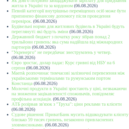
Як довго потрібно заощаджувати зарплату для придбання
житла в Україні та за кордоном
(06.08.2026)
Певній категорії внутрішньо переміщених осіб може бути
припинено фінансову допомогу після проведення
перевірок.
(06.08.2026)
Будівельні норми для житлових будівель в Україні будуть
переглянуті: які будуть зміни
(06.08.2026)
Державний бюджет з початку року зібрав понад 2
трильйони гривень: яка сума надійшла від міжнародних
партнерів
(06.08.2026)
"Укренерго" не передбачає знеструмлень у четвер.
(06.08.2026)
Євро зростає, долар падає: Курс гривні від НБУ на 6
серпня
(06.08.2026)
Maersk розпочинає тимчасові залізничні перевезення між
українськими терміналами та румунським портом
Констанца
(06.08.2026)
Молочні продукти в Україні зростають у ціні, незважаючи
на зниження зацікавленості споживачів, повідомляє
профільна асоціація.
(06.08.2026)
АТБ розірвав зв'язок з "Труха": ціни реклами та клієнти
(06.08.2026)
Судове рішення: ПриватБанк мусить відшкодувати клієнту
близько 59 тисяч гривень, незаконно привласнених
зловмисниками.
(06.08.2026)