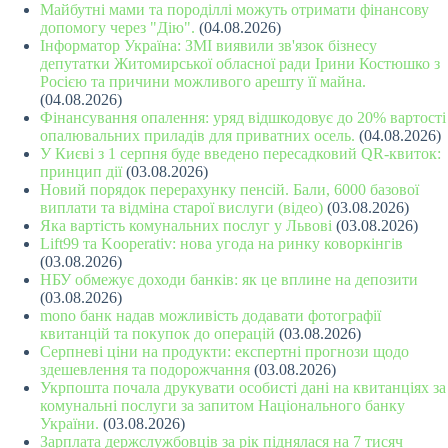
Майбутні мами та породіллі можуть отримати фінансову
допомогу через "Дію".
(04.08.2026)
Інформатор Україна: ЗМІ виявили зв'язок бізнесу
депутатки Житомирської обласної ради Ірини Костюшко з
Росією та причини можливого арешту її майна.
(04.08.2026)
Фінансування опалення: уряд відшкодовує до 20% вартості
опалювальних приладів для приватних осель.
(04.08.2026)
У Києві з 1 серпня буде введено пересадковий QR-квиток:
принцип дії
(03.08.2026)
Новий порядок перерахунку пенсій. Бали, 6000 базової
виплати та відміна старої вислуги (відео)
(03.08.2026)
Яка вартість комунальних послуг у Львові
(03.08.2026)
Lift99 та Kooperativ: нова угода на ринку коворкінгів
(03.08.2026)
НБУ обмежує доходи банків: як це вплине на депозити
(03.08.2026)
mono банк надав можливість додавати фотографії
квитанцій та покупок до операцій
(03.08.2026)
Серпневі ціни на продукти: експертні прогнози щодо
здешевлення та подорожчання
(03.08.2026)
Укрпошта почала друкувати особисті дані на квитанціях за
комунальні послуги за запитом Національного банку
України.
(03.08.2026)
Зарплата держслужбовців за рік піднялася на 7 тисяч