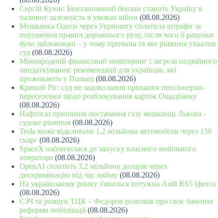
Сергій Куюн: Біоетанольний бензин ставить Україну в
паливну залежність в умовах війни
(08.08.2026)
Мешканка Одеси через Укрпошту сплатила штрафи за
порушення правил дорожнього руху, після чого її рахунки
були заблоковані – у чому причина та яке рішення ухвалив
суд
(08.08.2026)
Міжнародний фінансовий моніторинг і загроза подвійного
оподаткування: рекомендації для українців, які
проживають у Польщі
(08.08.2026)
Кривий Ріг: суд не задовольнив прохання пенсіонерки-
переселенки щодо розблокування карток Ощадбанку
(08.08.2026)
Нафтогаз припинив постачання газу мешканці Львова -
судове рішення
(08.08.2026)
Tesla може відкликати 1,2 мільйона автомобілів через 150
скарг
(08.08.2026)
SpaceX наблизилася до запуску власного мобільного
оператора
(08.08.2026)
OpenAI сплатить 3,2 мільйона доларів через
дискримінацію під час найму
(08.08.2026)
На українському ринку з'явиться потужна Audi RS5 (фото)
(08.08.2026)
СЗЧ та розшук ТЦК – Федоров розповів про своє бачення
реформи мобілізації
(08.08.2026)