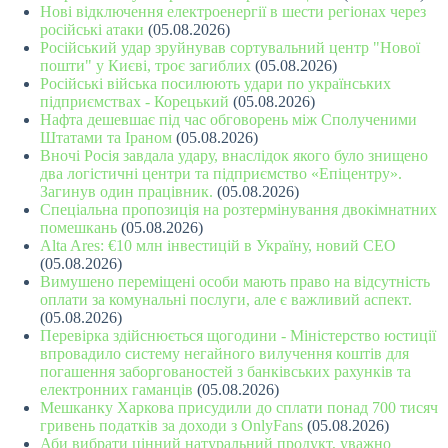
Нові відключення електроенергії в шести регіонах через
російські атаки
(05.08.2026)
Російський удар зруйнував сортувальний центр "Нової
пошти" у Києві, троє загиблих
(05.08.2026)
Російські війська посилюють удари по українських
підприємствах - Корецький
(05.08.2026)
Нафта дешевшає під час обговорень між Сполученими
Штатами та Іраном
(05.08.2026)
Вночі Росія завдала удару, внаслідок якого було знищено
два логістичні центри та підприємство «Епіцентру».
Загинув один працівник.
(05.08.2026)
Спеціальна пропозиція на розтермінування двокімнатних
помешкань
(05.08.2026)
Alta Ares: €10 млн інвестицій в Україну, новий СЕО
(05.08.2026)
Вимушено переміщені особи мають право на відсутність
оплати за комунальні послуги, але є важливий аспект.
(05.08.2026)
Перевірка здійснюється щогодини - Міністерство юстиції
впровадило систему негайного вилучення коштів для
погашення заборгованостей з банківських рахунків та
електронних гаманців
(05.08.2026)
Мешканку Харкова присудили до сплати понад 700 тисяч
гривень податків за доходи з OnlyFans
(05.08.2026)
Аби вибрати цінний натуральний продукт, уважно