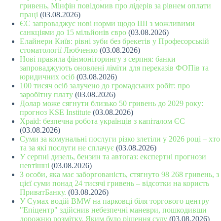
гривень, Мінфін повідомив про лідерів за рівнем оплати
праці
(03.08.2026)
ЄС запроваджує нові норми щодо ШІ з можливими
санкціями до 15 мільйонів євро
(03.08.2026)
Елайнери Київ: рівні зуби без брекетів у Професорській
стоматології Любченко
(03.08.2026)
Нові правила фінмоніторингу з серпня: банки
запроваджують оновлені ліміти для переказів ФОПів та
юридичних осіб
(03.08.2026)
100 тисяч осіб залучено до громадських робіт: про
заробітну плату
(03.08.2026)
Долар може сягнути близько 50 гривень до 2029 року:
прогноз KSE Institute
(03.08.2026)
Xpaid: безпечна робота українців з капіталом ЄС
(03.08.2026)
Суми за комунальні послуги різко злетіли у 2026 році – хто
та за які послуги не сплачує
(03.08.2026)
У серпні дизель, бензин та автогаз: експертні прогнози
невтішні
(03.08.2026)
З особи, яка має заборгованість, стягнуто 98 268 гривень, з
цієї суми понад 24 тисячі гривень – відсотки на користь
ПриватБанку.
(03.08.2026)
У Сумах водій BMW на парковці біля торгового центру
"Епіцентр" здійснив небезпечні маневри, пошкодивши
дорожню розмітку. Яким було рішення суду
(03.08.2026)