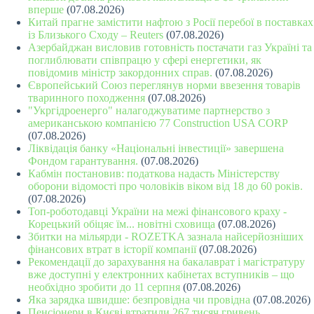
вперше
(07.08.2026)
Китай прагне замістити нафтою з Росії перебої в поставках
із Близького Сходу – Reuters
(07.08.2026)
Азербайджан висловив готовність постачати газ Україні та
поглиблювати співпрацю у сфері енергетики, як
повідомив міністр закордонних справ.
(07.08.2026)
Європейський Союз переглянув норми ввезення товарів
тваринного походження
(07.08.2026)
"Укргідроенерго" налагоджуватиме партнерство з
американською компанією 77 Construction USA CORP
(07.08.2026)
Ліквідація банку «Національні інвестиції» завершена
Фондом гарантування.
(07.08.2026)
Кабмін постановив: податкова надасть Міністерству
оборони відомості про чоловіків віком від 18 до 60 років.
(07.08.2026)
Топ-роботодавці України на межі фінансового краху -
Корецький обіцяє їм... новітні сховища
(07.08.2026)
Збитки на мільярди - ROZETKA зазнала найсерйозніших
фінансових втрат в історії компанії
(07.08.2026)
Рекомендації до зарахування на бакалаврат і магістратуру
вже доступні у електронних кабінетах вступників – що
необхідно зробити до 11 серпня
(07.08.2026)
Яка зарядка швидше: безпровідна чи провідна
(07.08.2026)
Пенсіонери в Києві втратили 267 тисяч гривень,