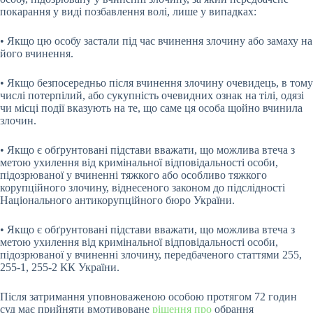
покарання у виді позбавлення волі, лише у випадках:
• Якщо цю особу застали під час вчинення злочину або замаху на
його вчинення.
• Якщо безпосередньо після вчинення злочину очевидець, в тому
числі потерпілий, або сукупність очевидних ознак на тілі, одязі
чи місці події вказують на те, що саме ця особа щойно вчинила
злочин.
• Якщо є обґрунтовані підстави вважати, що можлива втеча з
метою ухилення від кримінальної відповідальності особи,
підозрюваної у вчиненні тяжкого або особливо тяжкого
корупційного злочину, віднесеного законом до підслідності
Національного антикорупційного бюро України.
• Якщо є обґрунтовані підстави вважати, що можлива втеча з
метою ухилення від кримінальної відповідальності особи,
підозрюваної у вчиненні злочину, передбаченого статтями 255,
255-1, 255-2 КК України.
Після затримання уповноваженою особою протягом 72 годин
суд має прийняти вмотивоване
рішення про
обрання