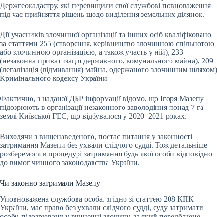
Держгеокадастру, які перевищили свої службові повноваження
під час прийняття рішень щодо виділення земельних ділянок.
Дії учасників злочинної організації та інших осіб кваліфіковано
за статтями 255 (створення, керівництво злочинною спільнотою
або злочинною організацією, а також участь у ній), 233
(незаконна приватизація державного, комунального майна), 209
(легалізація (відмивання) майна, одержаного злочинним шляхом)
Кримінального кодексу України.
Фактично, з наданої ДБР інформації відомо, що Ігоря Мазепу
підозрюють в організації незаконного заволодіння понад 7 га
землі Київської ГЕС, що відбувалося у 2020–2021 роках.
Виходячи з вищенаведеного, постає питання у законності
затримання Мазепи без ухвали слідчого судді. Тож детальніше
розберемося в процедурі затримання будь-якої особи відповідно
до вимог чинного законодавства України.
Чи законно затримали Мазепу
Уповноважена службова особа, згідно зі статтею 208 КПК
України, має право без ухвали слідчого судді, суду затримати
особу, підозрювану у вчиненні злочину, за який передбачене