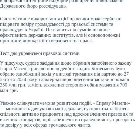
відображає потенційне надмірне розширення повноважень
Державного бюро розслідувань.
Систематичне використання цієї практики може серйозно
підірвати довіру громадськості до правової системи та
правосуддя в Україні. Це ставить під сумнів не лише
ефективність державних інститутів, але й основоположні
принципи демократії та верховенства права.
Тест для української правової системи
​У підсумку, судове засідання щодо обрання запобіжного заходу
Ігорю Мазепі тривало понад дев’ять годин. Бізнесмену було
обрано запобіжний захід у вигляді тримання під вартою до 27
лютого 2024 року з альтернативою внесення застави в розмірі
350 млн грн, замість заявлених стороною обвинувачення 700
млн грн.
Уважно слідкуватимемо за розвитком подій. «Справу Мазепи»
— можливість для української держави, суспільства та бізнес-
спільноти активно працювати над вдосконаленням правових та
етичних стандартів, щоб забезпечити справедливість, прозорість
та довіру у всіх сферах громадського життя.