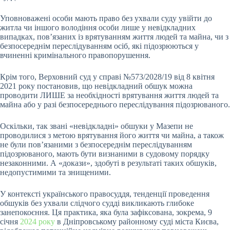
Уповноважені особи мають право без ухвали суду увійти до
житла чи іншого володіння особи лише у невідкладних
випадках, пов’язаних із врятуванням життя людей та майна, чи з
безпосереднім переслідуванням осіб, які підозрюються у
вчиненні кримінального правопорушення.
Крім того, Верховний суд у справі №573/2028/19 від 8 квітня
2021 року постановив, що невідкладний обшук можна
проводити ЛИШЕ за необхідності врятування життя людей та
майна або у разі безпосереднього переслідування підозрюваного.
​Оскільки, так звані «невідкладні» обшуки у Мазепи
не
проводилися з метою врятування його життя чи майна, а також
не були пов’язаними з безпосереднім переслідуванням
підозрюваного, мають бути визнаними в судовому порядку
незаконними. А «докази», здобуті в результаті таких обшуків,
недопустимими та знищеними.
У контексті українського правосуддя, тенденції проведення
обшуків без ухвали слідчого судді викликають глибоке
занепокоєння. Ця практика, яка була зафіксована, зокрема, 9
січня
2024 року
в Дніпровському районному суді міста Києва,