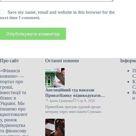
Save my name, email and website in this browser for the
next time I comment.
Опублікувати коментар
Про сайт
Останні новини
Інформ
«Фінанси
П
новини» —
С
портал про
К
гроші,
С
Апеляційний суд наказав
інвестиції та
К
ПриватБанку відшкодувати
бізнес в
и
ветерану війни 12 741 гривню,
Ірина Гриценко
Сер 9, 2026
Україні. Ми
привласнену зловмисниками.
ПриватБанк програв судовий процес
пишемо про
ветерану через зняті кошти Сумський
криптовалют
апеляційний суд 30 липня відмовив у
у, ринок
задоволенні скарги АТ КБ
будівництва
“ПриватБанк”…
та фінансову