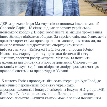
ДБР затримало Ігоря Мазепу, співзасновника інвесткомпанії
Concorde Capital, 18 січня, під час перетину українсько-
польського кордону. В офісі компанії та за місцем
проживання
інвестбанкіра відбулися обшуки. За версією слідства, бізнесмен є
організатором схеми протиправного заволодіння землями, на
яких розташовані гідротехнічні споруди критичної
інфраструктури – Київської ГЕС. Forbes попросив Юлію
Коломієць, старшу юристку практики безпеки бізнесу в
Juscutum, зробити розбір «справи Мазепи» та пояснити
законність дій силовиків з його затримання. Спойлер — дії
останніх можуть серйозно підірвати довіру громадськості до
правової системи та правосуддя в Україні.
15 лютого Forbes проводить бізнес-конференцію AgriFood, де
визначимо перспективи розвитку української
агропромисловості. Понад 25 cпікерів із Enzym, HD-group, IMK,
Raiffeisen Bank та інших компаній. Нетворкінг, воркшопи,
бізнес-знайомства. Купити квитки можна за цим посиланням.