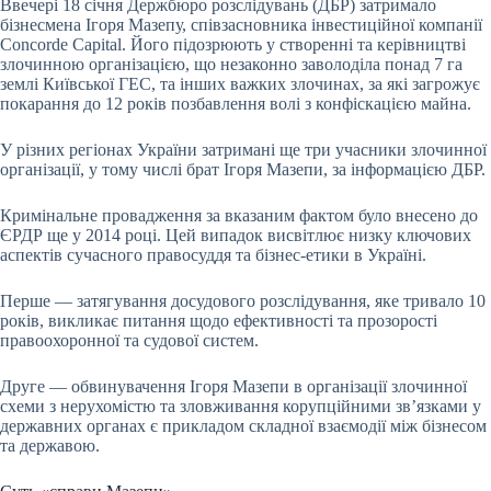
Ввечері 18 січня Держбюро розслідувань (ДБР) затримало
бізнесмена Ігоря Мазепу, співзасновника інвестиційної компанії
Concorde Capital. Його підозрюють у створенні та керівництві
злочинною організацією, що незаконно заволоділа понад 7 га
землі Київської ГЕС, та інших важких злочинах, за які загрожує
покарання до 12 років позбавлення волі з конфіскацією майна.
У різних регіонах України затримані ще три учасники злочинної
організації, у тому числі брат Ігоря Мазепи, за інформацією ДБР.
Кримінальне провадження за вказаним фактом було внесено до
ЄРДР ще у 2014 році. Цей випадок висвітлює низку ключових
аспектів сучасного правосуддя та бізнес-етики в Україні.
Перше — затягування досудового розслідування, яке тривало 10
років, викликає питання щодо ефективності та прозорості
правоохоронної та судової систем.
Друге — обвинувачення Ігоря Мазепи в організації злочинної
схеми з нерухомістю та зловживання корупційними звʼязками у
державних органах є прикладом складної взаємодії між бізнесом
та державою.