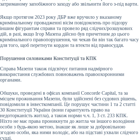
затриманому запобіжного заходу або звільнити його з-під варти.
Якщо протягом 2023 року ДБР вже вручило у вказаному
кримінальному провадженні вісім повідомлень про підозру
іншим фігурантам справи та провело ряд слідчих/розшукових
дій, в разі, якщо Ігор Мазепа дійсно був причетним до цього
кримінального правопорушення, чи чекав би він так багато часу
для того, щоб перетнути кордон та втекти від правосуддя.
Порушення силовиками Конституції та КПК
Справа Мазепи також підсвічує питання надмірного
використання службових повноважень правоохоронними
органами.
Обшуки, проведені в офісах компанії Concorde Capital, та за
місцем проживання Мазепи, були здійснені без судових рішень,
повідомили в інвесткомпанії. Це порушує частини 1 та 2 статті
30 Конституції України (вони гарантують право на
недоторканість житла), а також норми ч.ч. 1, 3 ст. 233 КПК.
Ніхто не має права проникнути до житла чи іншого володіння
особи з будь-якою метою, інакше як лише за добровільною
згодою особи, яка ними володіє, або на підставі ухвали слідчого
судді.