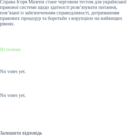
Справа Ігоря Мазепи стане черговим тестом для української
правової системи щодо здатності розвʼязувати питання,
пов’язані із забезпеченням справедливості, дотриманням
правових процедур та боротьби з корупцією на найвищих
рівнях.
Источник
Submit Rating
Rate this item:
No votes yet.
Submit Rating
Rate this item:
No votes yet.
Залишити відповідь