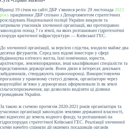
Суть «справи Мазепи»
Вранці 19 січня на сайті ДБР зʼявився реліз: 29 листопада
2023
року
працівники ДБР спільно з Департаментом стратегічних
розслідувань Національної поліції України викрили та
затримали учасників злочинної організації, які протиправно
заволоділи понад 7 га землі, на яких розташовані гідротехнічні
споруди критичної інфраструктури — Київської ГЕС.
До злочинної організації, за версією слідства, входило майже два
десятки фігурантів. Серед них відомі інвестори у сфері
будівництва елітного житла, їхні помічники, юристи,
архітектори, землевпорядники, інші кваліфіковані спеціалісти та
представники держорганів. Вони діяли в інтересах декількох
забудовників, стверджують правоохоронці. Використовуючи
прогалини у правовому статусі ділянок, організатори через
корупційні зв’язки у держорганах оформлювали їх як землі
сільгосппризначення, що дозволяло виділяти ці ділянки
громадянам України.
За такою ж схемою протягом 2020-2021 років організатори та
учасники організації заволоділи землями державної власності,
які віднесені до земель водного фонду, та розташовані на
гідроспорудах стратегічної Київської ГЕС. Реалізації злочинної
схеми начебто сприяли дії окремих посадовців органів