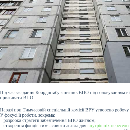
Пiд час засiдання Коордштабу з питань ВПО пiд головуванням в
проживати ВПО.
Наразi при Тимчасовiй спецiальнiй комiсiї ВРУ утворено робоч
У фокусi її роботи, зокрема:
– розробка стратегiї забезпечення ВПО житлом;
– створення фондiв тимчасового житла для
внутрiшнiх переселе