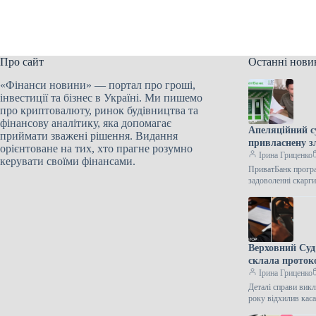
Про сайт
Останні нови
«Фінанси новини» — портал про гроші,
інвестиції та бізнес в Україні. Ми пишемо
про криптовалюту, ринок будівництва та
фінансову аналітику, яка допомагає
Апеляційний с
приймати зважені рішення. Видання
привласнену 
орієнтоване на тих, хто прагне розумно
Ірина Гриценко
керувати своїми фінансами.
ПриватБанк програ
задоволенні скар
Верховний Суд
склала проток
Ірина Гриценко
Деталі справи вик
року відхилив ка