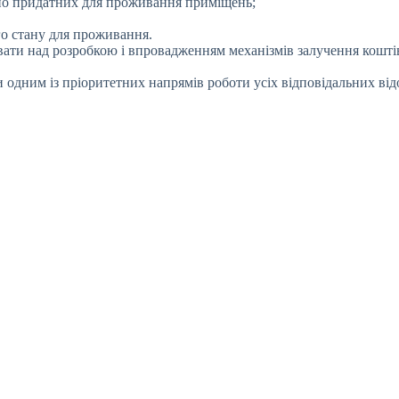
iйно придатних для проживання примiщень;
го стану для проживання.
ати над розробкою i впровадженням механiзмiв залучення коштiв
и одним iз прiоритетних напрямiв роботи усiх вiдповiдальних вi