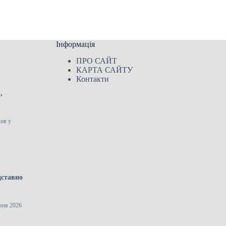
Інформація
ПРО САЙТ
КАРТА САЙТУ
Контакти
,
вив у
дставно
рвня 2026