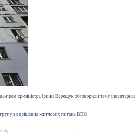
iце-прем’єр-мiнiстра Iрини Верещук обговорили тему iнвентариз
у групу з вирiшення житлових питань ВПО.
нцiв
;