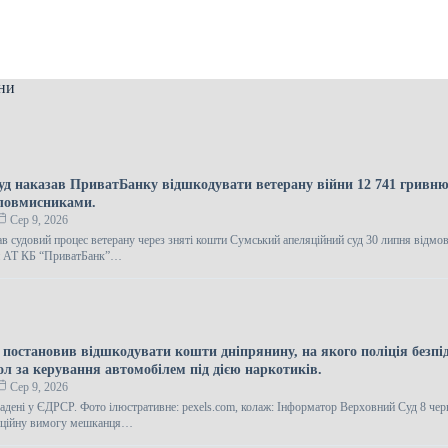
ни
уд наказав ПриватБанку відшкодувати ветерану війни 12 741 гривню
зловмисниками.
Сер 9, 2026
в судовий процес ветерану через зняті кошти Сумський апеляційний суд 30 липня відмо
ги АТ КБ “ПриватБанк”…
 постановив відшкодувати кошти дніпрянину, на якого поліція безпі
ол за керування автомобілем під дією наркотиків.
Сер 9, 2026
ладені у ЄДРСР. Фото ілюстративне: pexels.com, колаж: Інформатор Верховний Суд 8 че
саційну вимогу мешканця…