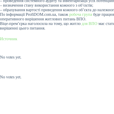
– проведення системного аудиту та iнвентаризацiї усiх потенц
– визначення стану використання кожного з об’єктiв;
– обрахування вартостi приведення кожного об’єкта до належно
По iнформацiї ProfiDOM.com.ua, також
робоча група
буде працюв
оперативного вирiшення житлових питань ВПО.
Вiце-прем’єрка наголосила на тому, що житло
для ВПО
має стат
вирiшеннi цього питання.
Источник
Submit Rating
Rate this item:
No votes yet.
Submit Rating
Rate this item:
No votes yet.