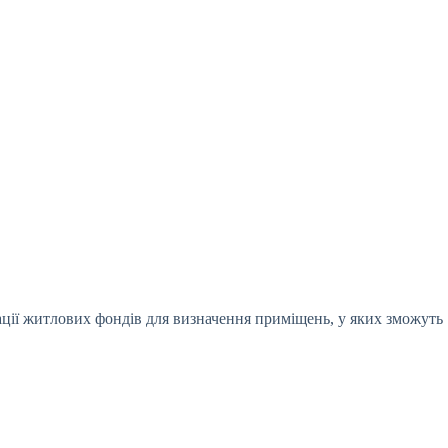
ацiї житлових фондiв для визначення примiщень, у
яких зможуть