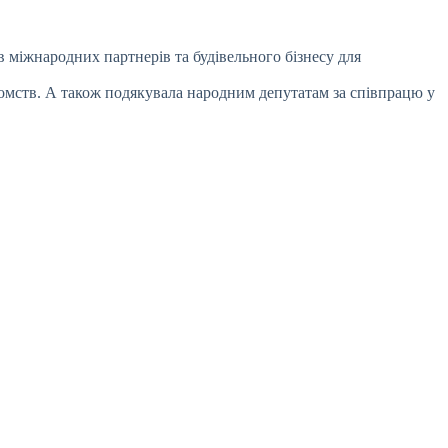
 мiжнародних партнерiв та будiвельного бiзнесу для
домств. А також подякувала народним депутатам за спiвпрацю у