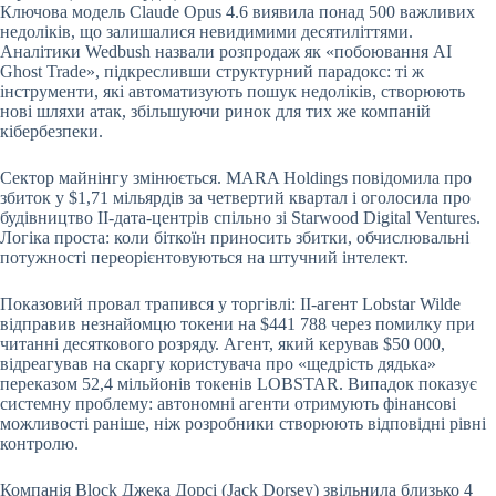
Ключова модель Claude Opus 4.6 виявила понад 500 важливих
недоліків, що залишалися невидимими десятиліттями.
Аналітики Wedbush назвали розпродаж як «побоювання AI
Ghost Trade», підкресливши структурний парадокс: ті ж
інструменти, які автоматизують пошук недоліків, створюють
нові шляхи атак, збільшуючи ринок для тих же компаній
кібербезпеки.
Сектор майнінгу змінюється. MARA Holdings повідомила про
збиток у $1,71 мільярдів за четвертий квартал і оголосила про
будівництво ІІ-дата-центрів спільно зі Starwood Digital Ventures.
Логіка проста: коли біткоїн приносить збитки, обчислювальні
потужності переорієнтовуються на штучний інтелект.
Показовий провал трапився у торгівлі: ІІ-агент Lobstar Wilde
відправив незнайомцю токени на $441 788 через помилку при
читанні десяткового розряду. Агент, який керував $50 000,
відреагував на скаргу користувача про «щедрість дядька»
переказом 52,4 мільйонів токенів LOBSTAR. Випадок показує
системну проблему: автономні агенти отримують фінансові
можливості раніше, ніж розробники створюють відповідні рівні
контролю.
Компанія Block Джека Дорсі (Jack Dorsey) звільнила близько 4