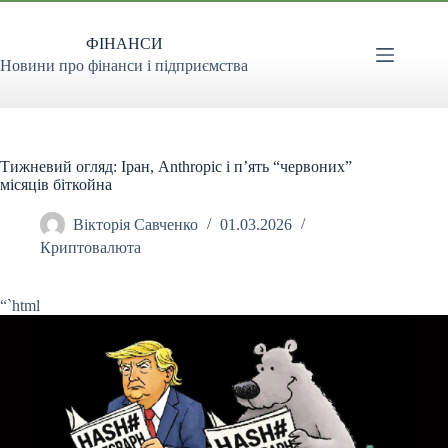
Перейти
до
ФІНАНСИ
вмісту
Новини про фінанси і підприємства
Тижневий огляд: Іран, Anthropic і п’ять “червоних”
місяців біткойна
Вікторія Савченко
01.03.2026
Криптовалюта
“`html