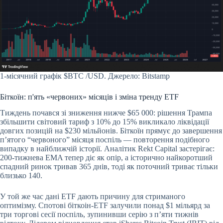
1-місячний графік
$BTC
/USD. Джерело: Bitstamp
Біткоїн: п'ять «червоних» місяців і зміна тренду ETF
Тиждень почався зі зниження нижче $65 000: рішення Трампа
збільшити світовий тариф з 10% до 15% викликало ліквідації
довгих позицій на $230 мільйонів. Біткоїн прямує до завершення
п’ятого “червоного” місяця поспіль — повторення подібного
випадку в найближчій історії. Аналітик Rekt Capital застерігає:
200-тижнева EMA тепер діє як опір, а історично найкоротший
спадний ринок тривав 365 днів, тоді як поточний триває тільки
близько 140.
У той же час дані ETF дають причину для стриманого
оптимізму. Спотові біткоін-ETF залучили понад $1 мільярд за
три торгові сесії поспіль, зупинивши серію з п’яти тижнів