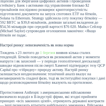
ліцензію для зберігання цифрових активів і проведення
стейкінгу. Банк з активами під управлінням близько $2
трильйонів послідовно розширює криптоприсутність:
підготовлені документи на запуск спотових ETF на біткоїн,
Solana та Ethereum. Strategy здійснила соту покупку біткоїну —
592
$BTC
за $39,8 мільйонів, довівши загальні вкладення до
$54,56 мільярдів при середній вартості $76 020. Майкл Сейлор
(Michael Saylor) супроводив оголошення лаконічно: «Якщо
біткоїн не падає.
Настрої ринку: невизначеність як нова норма
Тиждень з 23 лютого до
1 березня
виявив кілька сталих
тенденцій. Біткоїн поводиться як ризиковий актив у моменти
напруги і як захисний — у періоди геополітичної деескалації:
швидке відновлення після смерті Хаменеї підтверджує тезу QCP
Capital про «гібридну» природу активу. Настрій ринку
залишається неоднозначним: технічний аналіз вказує на
незавершеність спадної фази, тоді як інституційні покупки і дані
щодо розповсюдження біткоїну вказують на протилежне.
Протистояння Anthropic з американськими військовими
визначило вододіл в ІІ-індустрії: фірми, які згодні прийняти
принцип «всіх законних цілей», отримують державні контракти
— інші ризикують втратити найбільшого замовника. Військова