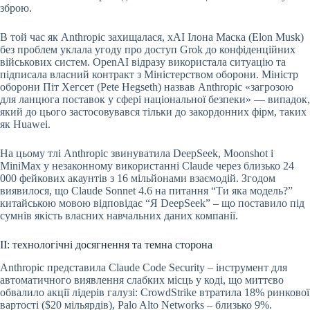
зброю.
В той час як Anthropic захищалася, xAI Ілона Маска (Elon Musk)
без проблем уклала угоду про доступ Grok до конфіденційних
військових систем. OpenAI відразу використала ситуацію та
підписала власний контракт з Міністерством оборони. Міністр
оборони Піт Хегсет (Pete Hegseth) назвав Anthropic «загрозою
для ланцюга поставок у сфері національної безпеки» — випадок,
який до цього застосовувався тільки до закордонних фірм, таких
як Huawei.
На цьому тлі Anthropic звинуватила DeepSeek, Moonshot і
MiniMax у незаконному використанні Claude через близько 24
000 фейкових акаунтів з 16 мільйонами взаємодій. Згодом
виявилося, що Claude Sonnet 4.6 на питання “Ти яка модель?”
китайською мовою відповідає “Я DeepSeek” – що поставило під
сумнів якість власних навчальних даних компанії.
ІІ: технологічні досягнення та темна сторона
Anthropic представила Claude Code Security – інструмент для
автоматичного виявлення слабких місць у коді, що миттєво
обвалило акції лідерів галузі: CrowdStrike втратила 18% ринкової
вартості ($20 мільярдів), Palo Alto Networks – близько 9%.