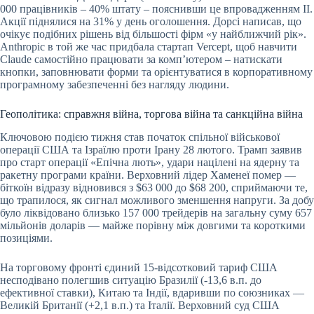
000 працівників – 40% штату – пояснивши це впровадженням ІІ.
Акції піднялися на 31% у день оголошення. Дорсі написав, що
очікує подібних рішень від більшості фірм «у найближчий рік».
Anthropic в той же час придбала стартап Vercept, щоб навчити
Claude самостійно працювати за комп’ютером – натискати
кнопки, заповнювати форми та орієнтуватися в корпоративному
програмному забезпеченні без нагляду людини.
Геополітика: справжня війна, торгова війна та санкційна війна
Ключовою подією тижня став початок спільної військової
операції США та Ізраїлю проти Ірану 28 лютого. Трамп заявив
про старт операції «Епічна лють», удари націлені на ядерну та
ракетну програми країни. Верховний лідер Хаменеї помер —
біткоїн відразу відновився з $63 000 до $68 200, сприймаючи те,
що трапилося, як сигнал можливого зменшення напруги. За добу
було ліквідовано близько 157 000 трейдерів на загальну суму 657
мільйонів доларів — майже порівну між довгими та короткими
позиціями.
На торговому фронті єдиний 15-відсотковий тариф США
несподівано полегшив ситуацію Бразилії (-13,6 в.п. до
ефективної ставки), Китаю та Індії, вдаривши по союзниках —
Великій Британії (+2,1 в.п.) та Італії. Верховний суд США