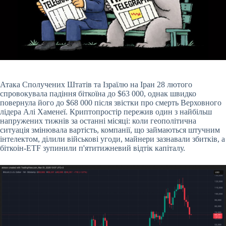
Атака Сполучених Штатів та Ізраїлю на Іран 28 лютого
спровокувала падіння біткоїна до $63 000, однак швидко
повернула його до $68 000 після звістки про смерть Верховного
лідера Алі Хаменеї. Криптопростір пережив один з найбільш
напружених тижнів за останні місяці: коли геополітична
ситуація змінювала вартість, компанії, що займаються штучним
інтелектом, ділили військові угоди, майнери зазнавали збитків, а
біткоін-ETF зупинили п'ятитижневий відтік капіталу.