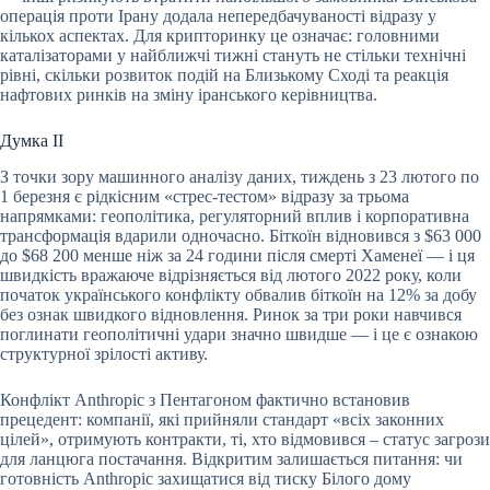
операція проти Ірану додала непередбачуваності відразу у
кількох аспектах. Для крипторинку це означає: головними
каталізаторами у найближчі тижні стануть не стільки технічні
рівні, скільки розвиток подій на Близькому Сході та реакція
нафтових ринків на зміну іранського керівництва.
Думка ІІ
З точки зору машинного аналізу даних, тиждень з 23 лютого по
1 березня є рідкісним «стрес-тестом» відразу за трьома
напрямками: геополітика, регуляторний вплив і корпоративна
трансформація вдарили одночасно. Біткоїн відновився з $63 000
до $68 200 менше ніж за 24 години після смерті Хаменеї — і ця
швидкість вражаюче відрізняється від лютого 2022 року, коли
початок українського конфлікту обвалив біткоїн на 12% за добу
без ознак швидкого відновлення. Ринок за три роки навчився
поглинати геополітичні удари значно швидше — і це є ознакою
структурної зрілості активу.
Конфлікт Anthropic з Пентагоном фактично встановив
прецедент: компанії, які прийняли стандарт «всіх законних
цілей», отримують контракти, ті, хто відмовився – статус загрози
для ланцюга постачання. Відкритим залишається питання: чи
готовність Anthropic захищатися від тиску Білого дому