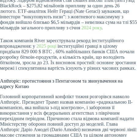
відтоку. Лідером відновлення став iShares Bitcoin Trust (IBIT) від
BlackRock – $275,82 мільйонів припливу за один день 26
лютого. ETF-аналітик Нейт Гераці (Nate Geraci) зауважив, що
інвестори “викуповують низи”: з жовтневого максимуму з
фондів вийшло близько $6,5 мільярдів – невелика сума на тлі $55
мільярдів загального припливу з січня
2024 року
.
Також компанія River зареєструвала рекорд інституційного
впровадження: у
2025 році
інституційні гравці в цілому
придбали 829 000
$ BTC
, 60% найбільших банків США почали
розробку біткоін-продуктів, а кількість країн, що володіють
біткоїном, зросла до 23. Їх висновок простий: основне зростання
мережі і спекулятивна вартість існують у різних часових рамках.
Anthropic: протистояння з Пентагоном та звинувачення на
адресу Китаю
Головний корпоративний конфлікт тижня розгорівся навколо
Anthropic. Президент Трамп назвав компанію «радикальною ІІ-
компанією, яка вийшла з-під контролю», і заборонив її
використання у всіх федеральних агентствах з піврічним
перехідним періодом. Причиною стала відмова компанії надати
Міністерству оборони повний доступ до моделей. Глава
Anthropic Даріо Амодеї (Dario Amodei) визначив дві червоні лінії:
масове стеження за громадянами США та цілком автономну