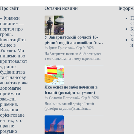
Про сайт
Останні новини
Інформ
«Фінанси
П
новини» —
С
портал про
К
гроші,
С
У Закарпатській області 16-
інвестиції та
К
річний водій автомобіля Audi
бізнес в
и
зіткнувся з мотоциклом, за
Ірина Гриценко
Сер 9, 2026
Україні. Ми
кермом якого був 10-річний
На Закарпатті юнак на Audi зіткнувся
пишемо про
хлопчик.
з мотоциклом, на якому перевозилися
криптовалют
діти На Рахівщині 16-річний хлопець
у, ринок
за кермом Audi зіткнувся…
будівництва
та фінансову
аналітику, яка
Яке основне забезпечення в
допомагає
Іспанії (розміри та умови)
приймати
Соломія Петренко
Сер 9, 2026
зважені
рішення.
Який мінімальний дохід в Іспанії
(розміри та умови)Більшість
Видання
європейських країн мають програми
орієнтоване
мінімального доходу (Minimum
на тих, хто
Income Schemes). Їхньою метою є…
прагне
розумно