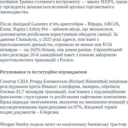
позбавив Трампа головного інструменту — закону IEEPA, однак
у президента залишається великий арсенал торговельного
законодавства.
Після ліквідації Garantex п’ять криптобірж – Bitpapa, ABCeX,
Exmo, Rapira і Aifory Pro – зайняли місце, що звільнилося,
допомагаючи російським користувачам обходити санкції. За
даними Chainalysis, у 2025 році адреси, пов’язані з
протизаконною діяльністю, отримали не менше ніж $154
мільярди — на 162% більше, ніж роком раніше. Європейський
союз розглядає 20-й санкційний пакет з повною забороною
криптовалютних транзакцій з Росією.
Регулювання та інституційне впровадження
Сенатор США Річард Блюменталь (Richard Blumenthal) ініціював
розслідування проти Binance: платформа, імовірно, обробила
близько $1,7 мільярдів транзакцій, пов’язаних з підсанкційними
іранськими структурами та російськими нафтовими компаніями.
Біржа відкидає звинувачення, вказуючи на зменшення операцій з
високоризиковими юрисдикціями на 97%. Кінцевий термін
подачі документів – 6 березня.
Morgan Stanley подала запит на національну банківську трастову