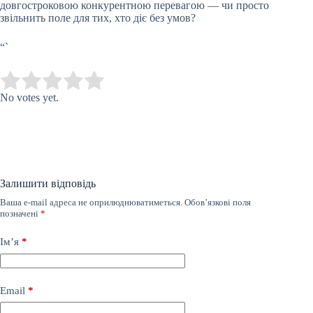
довгостроковою конкурентною перевагою — чи просто
звільнить поле для тих, хто діє без умов?
“`
Submit Rating
Rate this item:
No votes yet.
Залишити відповідь
Ваша e-mail адреса не оприлюднюватиметься.
Обов’язкові поля
позначені
*
Ім’я
*
Email
*