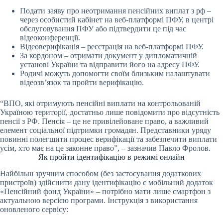
Подати заяву про неотримання пенсійних виплат з рф –
через особистий кабінет на веб-платформі ПФУ, в центрі
обслуговування ПФУ або підтвердити це під час
відеоконференції.
Відеоверифікація – реєстрація на веб-платформі ПФУ.
За кордоном – отримати документ у дипломатичній
установі України та відправити його на адресу ПФУ.
Родичі можуть допомогти своїм близьким налаштувати
відеозв’язок та пройти верифікацію.
“ВПО, які отримують пенсійні виплати на контрольованій
Україною території, достатньо лише повідомити про відсутність
пенсії з РФ. Пенсія – це не привілейоване право, а важливий
елемент соціальної підтримки громадян. Представники уряду
повинні полегшити процес верифікації та забезпечити виплати
усім, хто має на це законне право”, – зазначив Павло Фролов.
Як пройти ідентифікацію в режимі онлайн
Найбільш зручним способом (без застосування додаткових
пристроїв) здійснити дану ідентифікацію є мобільний додаток
«Пенсійний фонд України» – потрібно мати лише смартфон з
актуальною версією програми. Інструкція з використання
оновленого сервісу: