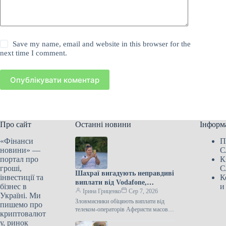
Save my name, email and website in this browser for the
next time I comment.
Опублікувати коментар
Про сайт
Останні новини
Інформ
«Фінанси
П
новини» —
С
портал про
К
гроші,
С
Шахраї вигадують неправдиві
інвестиції та
К
виплати від Vodafone,
бізнес в
и
Kyivstar та lifecell
Ірина Гриценко
Сер 7, 2026
Україні. Ми
Зловмисники обіцяють виплати від
пишемо про
телеком-операторів Аферисти масово
криптовалют
розсилають у Viber та Telegram
у, ринок
шахрайські повідомлення з обіцянкою