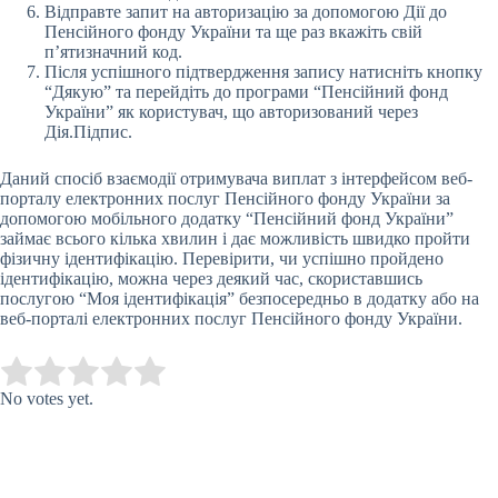
Відправте запит на авторизацію за допомогою Дії до
Пенсійного фонду України та ще раз вкажіть свій
п’ятизначний код.
Після успішного підтвердження запису натисніть кнопку
“Дякую” та перейдіть до програми “Пенсійний фонд
України” як користувач, що авторизований через
Дія.Підпис.
Даний спосіб взаємодії отримувача виплат з інтерфейсом веб-
порталу електронних послуг Пенсійного фонду України за
допомогою мобільного додатку “Пенсійний фонд України”
займає всього кілька хвилин і дає можливість швидко пройти
фізичну ідентифікацію. Перевірити, чи успішно пройдено
ідентифікацію, можна через деякий час, скориставшись
послугою “Моя ідентифікація” безпосередньо в додатку або на
веб-порталі електронних послуг Пенсійного фонду України.
Submit Rating
Rate this item:
No votes yet.