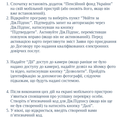
Спочатку встановіть додаток “Пенсійний фонд України”
на свій мобільний пристрій (або оновіть його, якщо він
вже встановлений).
Відкрийте програму та виберіть пункт “Увійти за
Дія.Підпис”. Підтвердіть запит на авторизацію через
Дія.Підпис, натиснувши на кнопку
“Підтвердити”. Активуйте Дія.Підпис, перемістивши
повзунок вправо (якщо він не активований). Перед
активацією варто переглянути зміст Заяви про приєднання
до Договору про надання кваліфікованих електронних
довірчих послуг.
Надайте “Дії” доступ до камери (якщо раніше не було
надано доступу до камери), надайте дозвіл на зйомку фото
та відео, натиснувши кнопку “Дозволити”. Пройдіть
ідентифікацію за допомогою фотографії, слідуючи
підказкам, що будуть надані системою.
Після виконання цих дій на екрані мобільного пристрою
з’явиться сповіщення про успішну перевірку особи.
Створіть п’ятизначний код для Дія.Підпису (якщо він ще
не був створений) та натисніть кнопку “Далі”.
У вікні, що відкриється, введіть створений вами
п’ятизначний код.