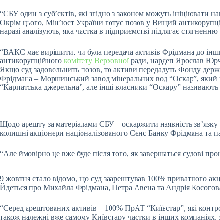
“СБУ один з субʼєктів, які згідно з законом можуть ініціювати н
Окрім цього, Мін’юст України готує позов у Вищий антикорупці
наразі аналізують, яка частка в підприємстві підлягає стягненню
“ВАКС має вирішити, чи була передача активів Фрідмана до інши
антикорупційного
комітету Верховної
ради, нардеп Ярослав Юр
Якщо суд задовольнить позов, то активи передадуть Фонду дер
Фрідмана – Моршинський завод мінеральних вод “Оскар”, який
“Карпатська джерельна”, але інші власники “Оскару” називають
Щодо арешту за матеріалами СБУ – оскаржити наявність звʼязку 
колишні акціонери націоналізованого Сенс Банку Фрідмана та па
“Але ймовірно це вже буде після того, як завершаться судові пр
9 жовтня стало відомо, що суд заарештував 100% приватного ак
Йдеться про Михайла Фрідмана, Петра Авена та Андрія Косогов
“Серед арештованих активів – 100% ПрАТ “Київстар”, які конт
також належні вже самому Київстару частки в інших компаніях, з