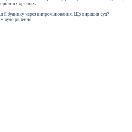
хоронних органах.
ід її будинку через випромінювання. Що вирішив суд?
им було рішення