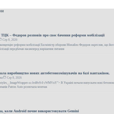
ни
 ТЦК – Федоров розповів про своє бачення реформи мобілізації
Сер 8, 2026
концепцію реформи мобілізації Ексміністр оборони Михайло Федоров окреслив, що йог
лізації передбачав насамперед вирішення питання
чала виробництво нових автобетонозмішувачів на базі вантажівок.
нко
Сер 8, 2026
gestyles__ImageWrapper-sc-lvd8v9-0 cWMVnY”> В Україні почали випускати нові бетоном
панія Patron Auto розпочала монтаж
ла, коли Android почне використовувати Gemini