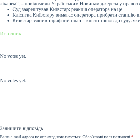
лікарем”, – повідомили Українським Новинам джерела у правоо
Суд заарештував Київстар: реакція оператора на це
Клієнтка Київстару вимагає оператора прибрати станцію в
Київстар змінив тарифний план – клієнт пішов до суду: як
Источник
Submit Rating
Rate this item:
No votes yet.
Submit Rating
Rate this item:
No votes yet.
Залишити відповідь
Ваша e-mail адреса не оприлюднюватиметься.
Обов’язкові поля позначені
*