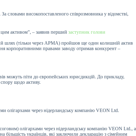
 За словами високопоставленого співрозмовника у відомстві,
є цим активом”, – заявив перший
заступник голови
жий шлях (тільки через АРМА) пройшов ще один колишній актив
ння корпоративними правами заводу отримав конкурент –
ивів можуть піти до європейських юрисдикцій. До прикладу,
 спору щодо активу.
ими олігархами через нідерландську компанію VEON Ltd.
оговим) олігархами через нідерландську компанію VEON Ltd., а
на більшість українців, які заключили декларацію з сімейним