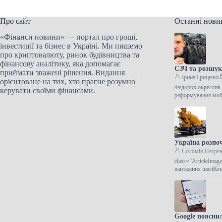
Про сайт
Останні нови
«Фінанси новини» — портал про гроші,
інвестиції та бізнес в Україні. Ми пишемо
про криптовалюту, ринок будівництва та
фінансову аналітику, яка допомагає
СЗЧ та розшук
приймати зважені рішення. Видання
Ірина Гриценко
орієнтоване на тих, хто прагне розумно
Федоров окреслив 
керувати своїми фінансами.
реформування мобі
Україна розпо
Соломія Петре
class=”ArticleIma
вантажних шасіКом
Google поясни