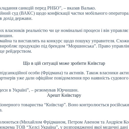
акладання санкцій перед РНБО”, – вказав Валько.
йний суд (ВАКС) щодо конфіскації частки мобільного оператора.
 в дохід держави.
х власників реальністю чи це номінальні процеси і він управля
чишин.
жмайна та виставлять на конкурс щодо пошуку управителя. Схо
 виробляє продукцію під брендом “Моршинська”. Право управлі
 це рейдерством.
Що в цій ситуації може зробити Київстар
підсанкційної особи (Фрідмана) та активів. Також власники акт
ртнерів уже дали офіційне повідомлення про наявність судового
оцеси в Україні”, – резюмував Юрчишин.
Арешт Київстару
ціонерного товариства “Київстар”. Воно контролюється російськ
а.
ролюються (Михайлом Фрідманом, Петром Авеном та Андрієм Кос
окрема ТОВ “Хелсі Україна”, у розпорядженні якої медичні дані 