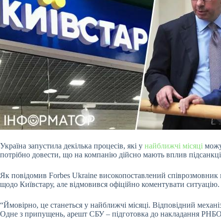
Україна запустила декілька процесів, які у
найближчі місяці
можут
потрібно довести, що на компанію дійсно мають вплив підсанкц
Як повідомив Forbes Ukraine високопоставлений співрозмовник в 
щодо Київстару, але відмовився офіційно коментувати ситуацію.
“Ймовірно, це станеться у найближчі місяці. Відповідний механі
Одне з припущень, арешт СБУ – підготовка до накладання РНБО