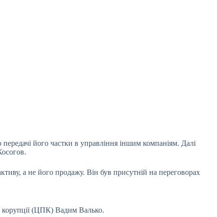
о передачі його частки в управління іншим
компаніям. Далі
Косогов.
активу, а не його продажу. Він був присутній на переговорах
 корупції (ЦПК) Вадим Валько.