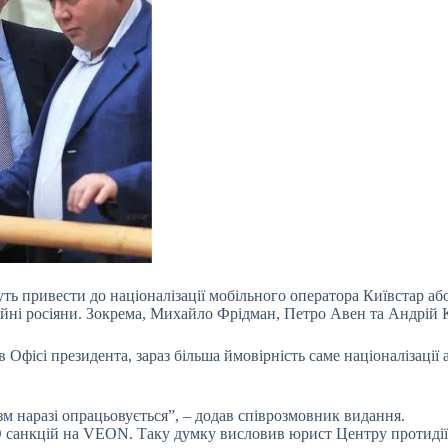
ь привести до націоналізації мобільного оператора Київстар аб
ійні росіяни. Зокрема, Михайло Фрідман, Петро Авен та Андрій 
Офісі президента, зараз більша ймовірність саме націоналізації 
зм наразі опрацьовується”, – додав співрозмовник видання.
 санкцій на VEON. Таку думку висловив юрист Центру протидії