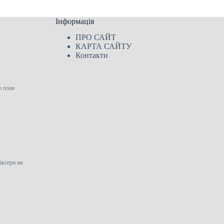
Інформація
ПРО САЙТ
КАРТА САЙТУ
Контакти
о план
іксери на