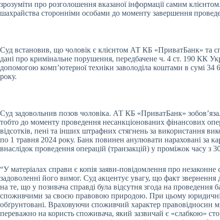
зрозуміти про розголошення вказаної інформації самим клієнтом.
шахрайства сторонніми особами до моменту завершення проведен
Суд встановив, що чоловік є клієнтом АТ КБ «ПриватБанк» та спо
дані про кримінальне порушення, передбачене ч. 4 ст. 190 КК Ук
допомогою комп’ютерної техніки заволоділа коштами в сумі 34 63
року.
Суд задовольнив позов чоловіка. АТ КБ «ПриватБанк» зобов’язали
тобто до моменту проведення несанкціонованих фінансових опера
відсотків, пені та інших штрафних стягнень за використання вик
по 1 травня 2024 року. Банк повинен анулювати нараховані за к
внаслідок проведення операцій (транзакцій) у проміжок часу з 30
“У матеріалах справи є копія заяви-повідомлення про незаконне с
задоволенні його вимог. Суд акцентує увагу, що факт звернення
на те, що у позивача справді була відсутня згода на проведення 
споживчими за своєю правовою природою. При цьому юридичні т
обґрунтовані. Враховуючи споживчий характер правовідносин між
переважно на користь споживача, який зазвичай є «слабкою» ст