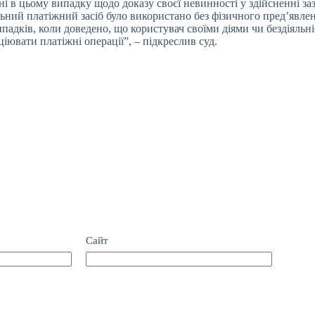
ні в цьому випадку щодо доказу своєї невинності у здійсненні за
льний платіжний засіб було використано без фізичного пред’явле
випадків, коли доведено, що користувач своїми діями чи бездіял
ціювати платіжні операції”, – підкреслив суд.
Сайт