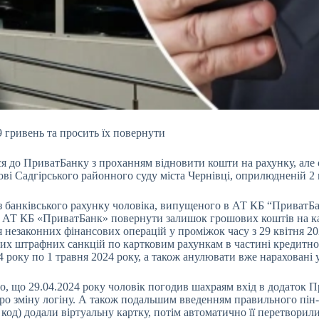
9 гривень та просить їх повернути
ся до
ПриватБанку з проханням відновити кошти на рахунку, але 
ові Садгірського районного суду міста Чернівці, оприлюдненій 2
я, з банківського рахунку чоловіка, випущеного в АТ КБ “Приват
ти АТ КБ «ПриватБанк» повернути залишок грошових коштів на кар
ня незаконних фінансових операцій у проміжок часу з 29 квітня 
их штрафних санкцій по картковим рахункам в частині кредитного
024 року по 1 травня 2024 року, а також анулювати вже нараховані у
о, що 29.04.2024 року чоловік погодив шахраям вхід в додаток Пр
про зміну логіну. А також подальшим введенням правильного пін
код) додали віртуальну картку, потім автоматично її перетворили 