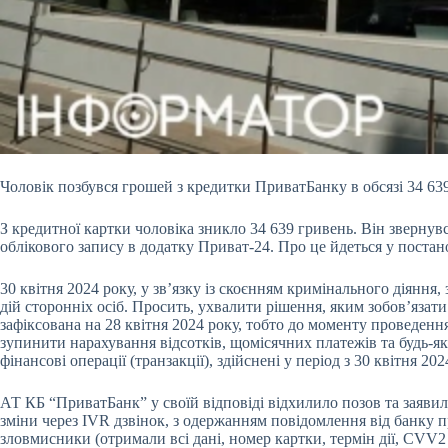
Чоловік позбувся грошей з кредитки ПриватБанку в обсязі 34 63
З кредитної картки чоловіка зникло 34 639 гривень. Він звернув
облікового запису в додатку Приват-24. Про це йдеться у постан
30 квітня 2024 року, у зв’язку із скоєнням кримінального діянн
дій сторонніх осіб. Просить, ухвалити рішення, яким зобов’яза
зафіксована на 28 квітня 2024 року, тобто до моменту проведен
зупинити нарахування відсотків, щомісячних платежів та будь-як
фінансові операції (транзакції), здійснені у період з 30 квітня 2
АТ КБ “ПриватБанк” у своїй відповіді відхилило позов та заявил
зміни через IVR дзвінок, з одержанням повідомлення від банку 
зловмисники (отримали всі дані, номер картки, термін дії, CVV2 