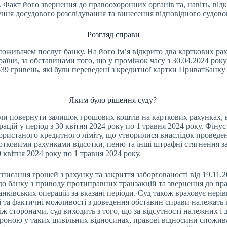
 Факт його звернення до правоохоронних органів та, навіть, від
ня досудового розслідування та винесення відповідного судовог
Розгляд справи
живачем послуг банку. На його ім’я відкрито два карткових раху
раїни, за обставинами того, що у проміжок часу з 30.04.2024 рок
9 гривень, які були переведені з кредитної картки ПриватБанку н
Яким було рішення суду?
 повернути залишок грошових коштів на карткових рахунках, відк
цій у період з 30 квітня 2024 року по 1 травня 2024 року. Фін
ористаного кредитного ліміту, що утворилися внаслідок проведенн
артковими рахунками відсотки, пеню та інші штрафні стягнення з
 квітня 2024 року по 1 травня 2024 року.
писання грошей з рахунку та закриття заборгованості від 19.11.20
 до банку з приводу протиправних транзакцій та звернення до п
банківських операцій за вказані періоди. Суд також враховує нері
а фактичні можливості з доведення обставин справи належать 
 сторонами, суд виходить з того, що за відсутності належних і
ороною у таких цивільних відносинах, правові відносини спожив