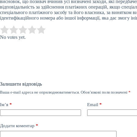
висновок, що позивач вчинив усі визначені заходи, які передбаче
відповідальність за здійснення платіжних операцій, якщо спеціа
спеціального платіжного засобу та його власника, за винятком 
ідентифікаційного номера або іншої інформації, яка дає змогу іні
Submit Rating
Rate this item:
No votes yet.
Залишити відповідь
Ваша e-mail адреса не оприлюднюватиметься.
Обов’язкові поля позначені
*
Ім’я
*
Email
*
Додати коментар
*