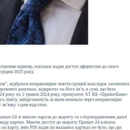
отримав відмову, оскільки надав доступ аферистам до свого
 грудня 2025 року.
Банк”, відбулося неправомірне зняття грошей внаслідок злочинних
ткових рахунках, відкритих на його ім’я, в сумі, що була
2024 року по 2 травня 2024 року, примусити АТ КБ «ПриватБанк»
 ліміту, заборгованість за яким виникла через неправомірні
 зв’язку з цим відсотки.
иват-24 зі зміною пароля до акаунту та з підтвердженням даної
-коду картки. Маючи доступ до акаунту Приват-24 клієнта
на карту, змін PIN кодів по вказаних картках не було, що дає