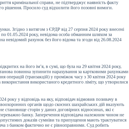
криття кримінальної справи, не підтверджує наявність факту
о рішення. Просило суд відхилити його позовні вимоги.
нки. Згідно з витягом з ЄРДР від 27 серпня 2024 року внесені
у по 01.05.2024 року, невідома особа обманним шляхом за
а невідомий рахунок без його відома та згоди від 26.08.2024
ритих на його ім’я, в сумі, що була на 29 квітня 2024 року,
установа повинна зупинити нарахування за картковими рахунками
я операцій (транзакцій) у проміжок часу з 30 квітня 2024 року
а використання використаного кредитного ліміту, що утворилися
24 року у відповідь на яку, відповідач відмовив позивачу в
равоохоронних органів щодо скоєних шахрайських дій вказують
вне становище сторін у даних договірних відносинах, які є
переважно банку. Заперечення відповідача належним чином не
 допустимих доказів сумніви та припущення мають трактуватися
ача з банком фактично не є рівноправними. Суд робить