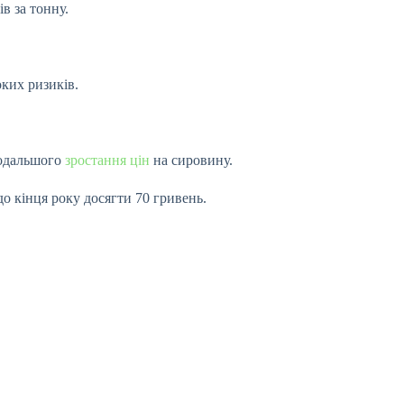
в за тонну.
оких ризиків.
подальшого
зростання цін
на сировину.
о кінця року досягти 70 гривень.