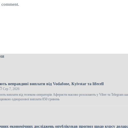
 I comment.
ни
ть неправдиві виплати від Vodafone, Kyivstar та lifecell
Сер 7, 2026
ють виплати від телеком-операторів Аферисти масово розсилають у Viber та Telegram ш
іцянкою одноразової виплати 850 гривень
ічних економічних досліджень опублікував прогноз щодо курсу долара