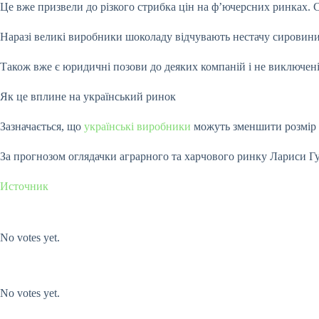
Це вже призвели до різкого стрибка цін на ф’ючерсних ринках. Ст
Наразі великі виробники шоколаду відчувають нестачу сировини
Також вже є юридичні позови до деяких компаній і не виключені 
Як це вплине на український ринок
Зазначається, що
українські виробники
можуть зменшити розмір 
За прогнозом оглядачки аграрного та харчового ринку Лариси Г
Источник
Submit Rating
Rate this item:
No votes yet.
Submit Rating
Rate this item:
No votes yet.