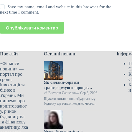
Save my name, email and website in this browser for the
next time I comment.
Опублікувати коментар
Про сайт
Останні новини
Інформ
«Фінанси
П
новини» —
С
портал про
К
гроші,
С
Як онлайн-сервіси
інвестиції та
К
трансформують процес
бізнес в
и
пошуку новобудов в Україні
Вікторія Савченко
Сер 8, 2026
Україні. Ми
Шукати житло в новозбудованому
пишемо про
будинку ще зовсім недавно часто
криптовалют
виглядало однаково: купи вкладок,
у, ринок
повторювані оголошення, дзвінки за
будівництва
застарілими номерами та…
та фінансову
аналітику, яка
Якою буде вартість у