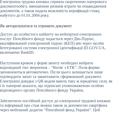
Електронна трудова книжка сприяла скороченню паперового
документообігу, зменшенню ризиків втрати чи пошкодження
документів, а також надала можливість верифікації стажу,
набутого до 01.01.2004 року.
Як авторизуватися та отримати документ
Доступ до особистого кабінету на вебпорталі електронних
послуг Пенсійного фонду надається через Дію.Підпис,
кваліфікований електронний підпис (КЕП) або через засоби
Інтегрованої системи електронної ідентифікації ID.GOV.UA,
включаючи BankID.
Наступним кроком у формі запиту необхідно вибрати
відповідний тип звернення – “Витяг з ЕТК”. Поля форми
заповнюються автоматично. Після цього залишається лише
підтвердити запит та завантажити сформований документ.
Електронні довідки з QR-кодом мають таку ж юридичну силу, як
і їх паперові аналоги, що підписані уповноваженою особою
відповідного органу Пенсійного фонду України.
Забезпечити постійний доступ до електронної трудової книжки
та інформації про стаж можна також за допомогою смартфона
через мобільний додаток “Пенсійний фонд України”. Цей