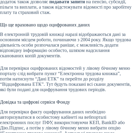
додаток також дозволяє
подавати запити
на пенсію, субсидії,
пільги та виплати, а також відстежувати відомості про заробітну
плату та страховий стаж.
Що ще враховано щодо оцифрованих даних
В електронній трудовій книжці наразі відображаються дані за
основним місцем роботи, починаючи з 2004 року. Якщо трудова
діяльність особи розпочалася раніше, є можливість додати
відповідну інформацію особисто, шляхом надсилання
сканованих копій документів.
Для перевірки оцифрованих відомостей у лівому бічному меню
порталу слід вибрати пункт “Електронна трудова книжка”,
потім натиснути “Дані ЕТК” та перейти до розділу
“Відцифрована ЕТК”. Тут будуть показані всі скани документів,
які були подані для оцифрування трудових періодів.
Довідка та цифрові сервіси Фонду
Для перевірки факту оцифрування даних необхідно
авторизуватися в особистому кабінеті на вебпорталі
електронних послуг ПФУ, використовуючи КЕП, BankID або
Дію.Підпис, а потім у лівому бічному меню вибрати опцію