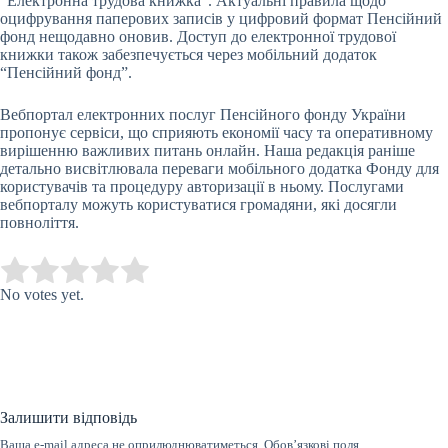
“Електронна трудова книжка”. Актуальні правила щодо
оцифрування паперових записів у цифровий формат Пенсійний
фонд нещодавно оновив. Доступ до електронної трудової
книжки також забезпечується через мобільний додаток
“Пенсійний фонд”.
Вебпортал електронних послуг Пенсійного фонду України
пропонує сервіси, що сприяють економії часу та оперативному
вирішенню важливих питань онлайн. Наша редакція раніше
детально висвітлювала переваги мобільного додатка Фонду для
користувачів та процедуру авторизації в ньому. Послугами
вебпорталу можуть користуватися громадяни, які досягли
повноліття.
Submit Rating
Rate this item:
No votes yet.
Залишити відповідь
Ваша e-mail адреса не оприлюднюватиметься.
Обов’язкові поля