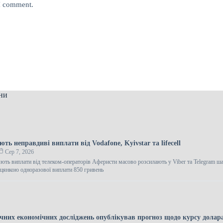
 I comment.
ни
ть неправдиві виплати від Vodafone, Kyivstar та lifecell
Сер 7, 2026
ють виплати від телеком-операторів Аферисти масово розсилають у Viber та Telegram ш
іцянкою одноразової виплати 850 гривень
ічних економічних досліджень опублікував прогноз щодо курсу долара