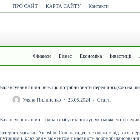
Перейти
ПРО САЙТ
КАРТА САЙТУ
Контакти
до
вмісту
Фінанси
Бізнес
Економіка
Інвестиції
Балансування шин: все, що потрібно знати перед поїздкою на 
Уляна Пилипенко
23.05.2024
Статті
Балансування шин – одна із забутих послуг, яка може мати велик
Інтернет магазин Autoshini.Com нагадує, незалежно від того, п
путівцями, ключовим моментом є наявність добре збалансовано