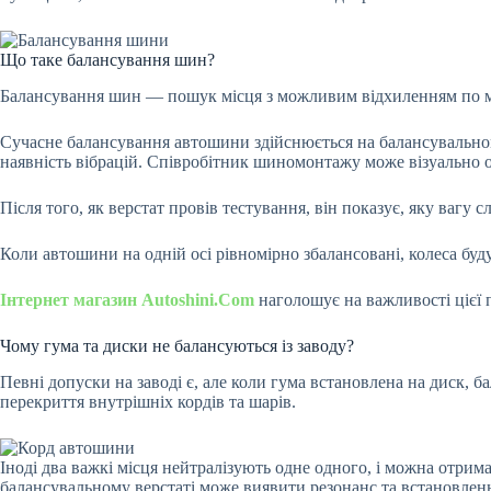
Що таке балансування шин?
Балансування шин — пошук місця з можливим відхиленням по масі
Сучасне балансування автошини здійснюється на балансувальном
наявність вібрацій. Співробітник шиномонтажу може візуально 
Після того, як верстат провів тестування, він показує, яку вагу
Коли автошини на одній осі рівномірно збалансовані, колеса буду
Інтернет магазин Autoshini.Com
наголошує на важливості цієї п
Чому гума та диски не балансуються із заводу?
Певні допуски на заводі є, але коли гума встановлена на диск,
перекриття внутрішніх кордів та шарів.
Іноді два важкі місця нейтралізують одне одного, і можна отрима
балансувальному верстаті може виявити резонанс та встановленн