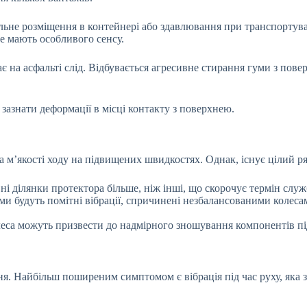
ьне розміщення в контейнері або здавлювання при транспортуванн
е мають особливого сенсу.
 на асфальті слід. Відбувається агресивне стирання гуми з повер
зазнати деформації в місці контакту з поверхнею.
 м’якості ходу на підвищених швидкостях. Однак, існує цілий ря
 ділянки протектора більше, ніж інші, що скорочує термін служ
и будуть помітні вібрації, спричинені незбалансованими коле
еса можуть призвести до надмірного зношування компонентів під
я. Найбільш поширеним симптомом є вібрація під час руху, яка з