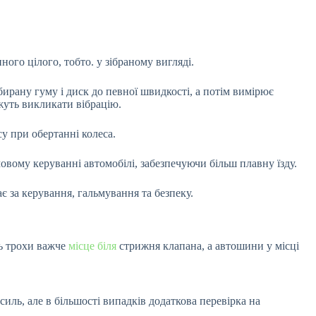
го цілого, тобто. у зібраному вигляді.
рану гуму і диск до певної швидкості, а потім вимірює
жуть викликати вібрацію.
су при обертанні колеса.
мовому керуванні автомобілі, забезпечуючи більш плавну їзду.
є за керування, гальмування та безпеку.
ть трохи важче
місце біля
стрижня клапана, а автошини у місці
силь, але в більшості випадків додаткова перевірка на