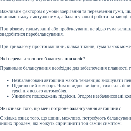
Важливим фактором є умови зберігання та перевезення гуми, щіл
шиномонтажу є актуальними, а балансувальні роботи на заводі н
При різкому гальмуванні або пробуксуванні не рідко гума залишає
знадобитися перебалансування.
При тривалому простої машини, кілька тижнів, гума також може 
Які переваги точного балансування коліс?
Правильне балансування необхідне для забезпечення плавності та
Незбалансовані автошини мають тенденцію зношувати певні
Підвищений комфорт. Чим швидше ви їдете, тим сильнішим
трясіння всього автомобіля.
Уникайте пошкоджень підвіски. Згодом незбалансовані кол
Які ознаки того, що мені потрібне балансування автошини?
Є кілька ознак того, що шини, можливо, потребують балансуванн
інших проблем, які можуть спричинити той самий симптом: