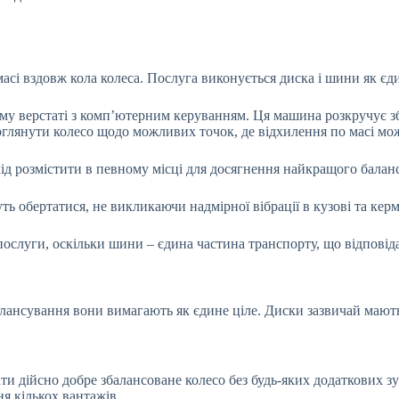
 вздовж кола колеса. Послуга виконується диска і шини як єдино
у верстаті з комп’ютерним керуванням. Ця машина розкручує зби
оглянути колесо щодо можливих точок, де відхилення по масі мо
 слід розмістити в певному місці для досягнення найкращого балан
ть обертатися, не викликаючи надмірної вібрації в кузові та кер
ослуги, оскільки шини – єдина частина транспорту, що відповіда
 балансування вони вимагають як єдине ціле. Диски зазвичай маю
ти дійсно добре збалансоване колесо без будь-яких додаткових зу
я кількох вантажів.