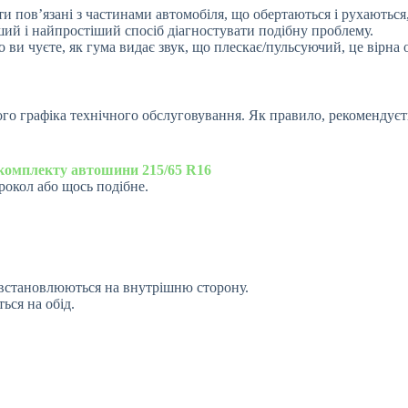
ути пов’язані з частинами автомобіля, що обертаються і рухаютьс
ий і найпростіший спосіб діагностувати подібну проблему.
ви чуєте, як гума видає звук, що плескає/пульсуючий, це вірна 
ого графіка технічного обслуговування. Як правило, рекомендує
 комплекту автошини 215/65 R16
рокол або щось подібне.
 встановлюються на внутрішню сторону.
ься на обід.