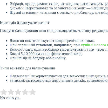
Вібрації, що відчуваються під час водіння, часто можуть б
дисками. Перестановка та балансування коліс — найшвидш
Шумні автошини не завжди є ознакою дисбалансу, але якщо 
Коли слід балансувати шини?
Послуги балансування шин слід розглядати як частину регулярн
Якщо ви помітили якусь із вищеперелічених ознак.
При первинній установці, наприклад, при
купівлі нового
Кожного разу, коли необхідно відремонтувати гуму через п
Кожні 5-10 000 км як профілактичний захід.
При наїзді на бордюр або вибоїну.
Типи вантажів для балансування
Наклеювані: використовуються для легкосплавних дисків,
Затискні: застосовуються для сталевих дисків, встановлюют
Submit Rating
Rate this item:
No votes yet.