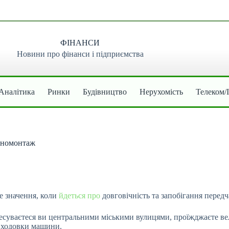
ФІНАНСИ
Новини про фінанси і підприємства
Аналітика
Ринки
Будівництво
Нерухомість
Телеком/
шиномонтаж
е значення, коли
йдеться про
довговічність та запобігання перед
ересуваєтеся ви центральними міськими вулицями, проїжджаєте ве
ї ходовки машини.