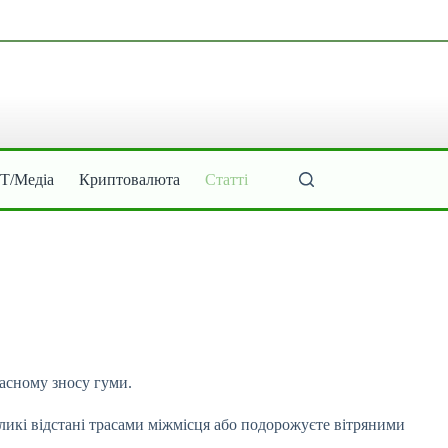
ІТ/Медіа
Криптовалюта
Статті
часному зносу гуми.
ликі відстані трасами міжмісця або подорожуєте вітряними