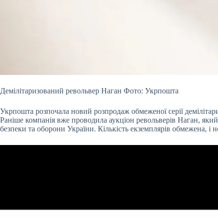
Демілітаризований револьвер Наган Фото: Укрпошта
Укрпошта розпочала новий розпродаж обмеженої серії демілітариз
Раніше компанія вже проводила аукціон револьверів Наган, який
безпеки та оборони України. Кількість екземплярів обмежена, і нов