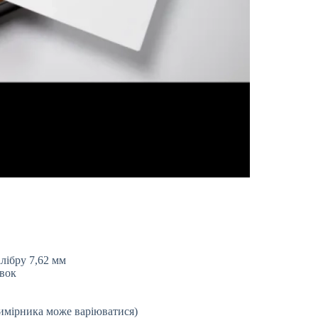
лібру 7,62 мм
овок
римірника може варіюватися)