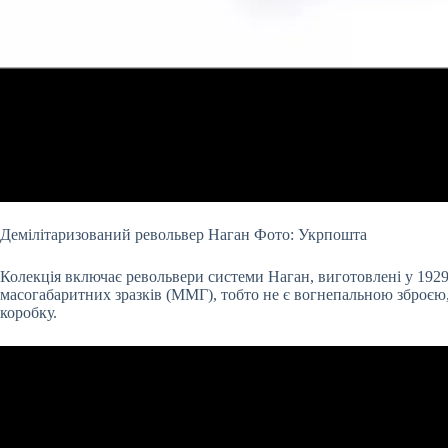
Демілітаризований револьвер Наган Фото: Укрпошта
Колекція включає револьвери системи Наган, виготовлені у 1929-
масогабаритних зразків (ММГ), тобто не є вогнепальною зброє
коробку.