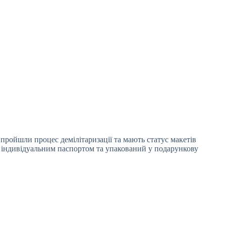
 пройшли процес демілітаризації та мають статус макетів
 індивідуальним паспортом та упакований у подарункову