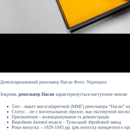
Демілітаризований револьвер Наган Фото: Укрпошта
Зокрема,
револьвер Наган
характеризується наступним чином:
Тип – макет масогабаритний (ММГ) револьвера “Наган” ка
Статус – не є вогнепальною зброєю, має експертний висн
Призначення – колекціонування та демонстрація
Виробник базової моделі – Тульський збройовий завод
Роки випуску – 1929-1945 рр. (рік випуску конкретного п