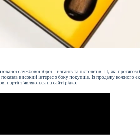
ованої службової зброї – наганів та пістолетів ТТ, які
протягом 
 показав високий інтерес з боку покупців. Із продажу кожного е
і партії з’являються на сайті рідко.