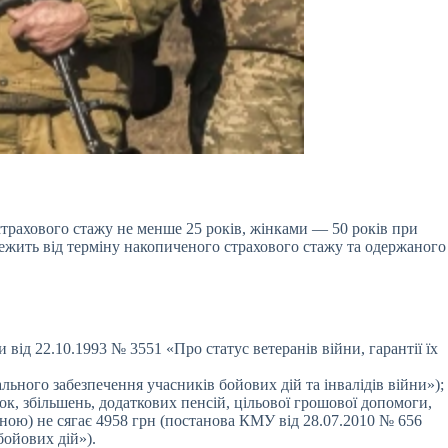
 страхового стажу
не менше 25 років, жінками — 50 років при
алежить від терміну накопиченого страхового стажу та одержаного
 від 22.10.1993 № 3551 «Про статус ветеранів війни, гарантії їх
ьного забезпечення учасників бойових дій та інвалідів війни»);
к, збільшень, додаткових пенсій, цільової грошової допомоги,
аїною) не сягає 4958 грн (постанова КМУ від 28.07.2010 № 656
бойових дій»).