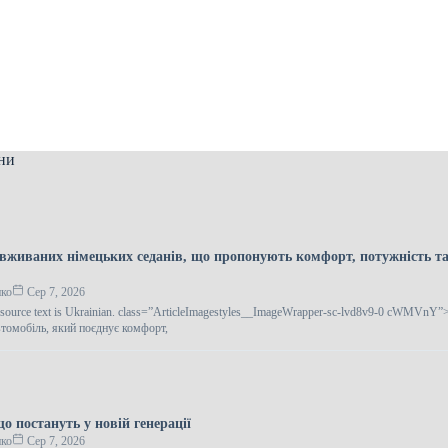
ни
вживаних німецьких седанів, що пропонують комфорт, потужність та
нко
Сер 7, 2026
e source text is Ukrainian. class=”ArticleImagestyles__ImageWrapper-sc-lvd8v9-0 cWMVnY”
томобіль, який поєднує комфорт,
о постануть у новій генерації
нко
Сер 7, 2026