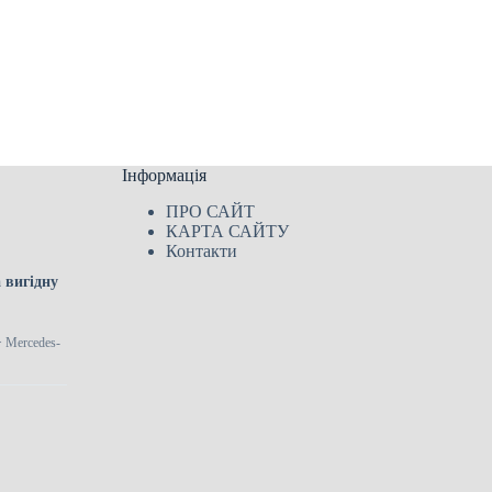
Інформація
ПРО САЙТ
КАРТА САЙТУ
Контакти
 вигідну
> Mercedes-