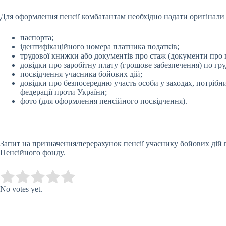
Для оформлення пенсії комбатантам необхідно надати оригінали
паспорта;
ідентифікаційного номера платника податків;
трудової книжки або документів про стаж (документи про 
довідки про заробітну плату (грошове забезпечення) по груд
посвідчення учасника бойових дій;
довідки про безпосередню участь особи у заходах, потрібни
федерації проти України;
фото (для оформлення пенсійного посвідчення).
Запит на призначення/перерахунок пенсії учаснику бойових дій 
Пенсійного фонду.
Submit Rating
Rate this item:
No votes yet.