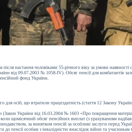
м після настання чоловіками 55-річного віку за умови наявності
раїни від 09.07.2003 № 1058-IV). Обсяг пенсії для комбатантів з
Пенсійний фонд України.
 для осіб, що втратили працездатність (стаття 12 Закону України
н (Закон України від 16.03.2004 № 1603 «Про покращення матеріал
 коли щомісячний обсяг пенсійних виплат (з урахуванням надбаво
конодавством, за винятком пенсій за особливі заслуги перед Укр
 до пенсії особам з інвалідністю внаслідок війни та учасникам 