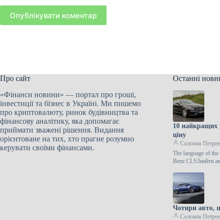
Опублікувати коментар
Про сайт
Останні нови
«Фінанси новини» — портал про гроші,
інвестиції та бізнес в Україні. Ми пишемо
про криптовалюту, ринок будівництва та
фінансову аналітику, яка допомагає
10 найкращих 
приймати зважені рішення. Видання
ціну
орієнтоване на тих, хто прагне розумно
Соломія Петре
керувати своїми фінансами.
The language of th
Benz CLSЗнайти ав
Чотири авто, щ
Соломія Петре