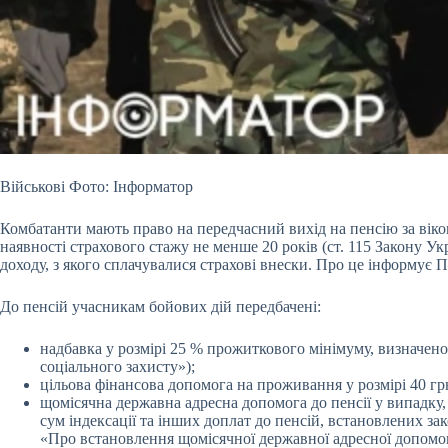
Військові Фото: Інформатор
Комбатанти мають право на передчасний вихід на пенсію за віко
наявності страхового стажу не менше 20 років (ст. 115 Закону Ук
доходу, з якого сплачувалися страхові внески. Про це інформує 
До пенсій учасникам бойових дій передбачені:
надбавка у розмірі 25 % прожиткового мінімуму, визначеного
соціального захисту»);
цільова фінансова допомога на проживання у розмірі 40 гр
щомісячна державна адресна допомога до пенсії у випадку,
сум індексації та інших доплат до пенсій, встановлених за
«Про встановлення щомісячної державної адресної допомоги