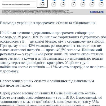
Взаємодія українців з програмами єОселя та єВідновлення
Найбільш активно з державними програмами співпрацює
молодь до 29 років: 10% із них вже скористалися підтримкою або
оформлюють її — це вдвічі більше, ніж у середньому по вибірці.
При цьому лише 42% молодих респондентів зазначили, що не
мають житлової потреби — проти 49,5% загалом.
Найнижчий
результат
— у групі 30-44 роки: лише 3% змогли скористатися
програмами, а кожен п’ятий стикається з неможливістю подати
заявку через невідповідність критеріям. У цій же групі
найбільша частка скептиків — 15% мають потребу, але не вірять
у допомогу.
Переселенці з інших областей опинилися під найбільшим
фінансовим тиском
Серед усього масиву опитаних 83% не винаймають житло.
Проте ситуація різко змінюється у групі ВПО. Переселенці, які
залишилися в межах своєї області, винаймають житло у 35%
випадків. Якщо ж людина переїхала в інший регіон — частка