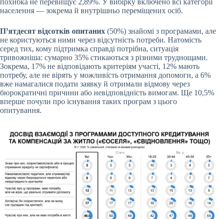
похибка не перевищує 2,89%. У вибірку включено всі категорії
населення — зокрема й внутрішньо переміщених осіб.
П’ятдесят відсотків опитаних
(50%) знайомі з програмами, але
не користуються ними через відсутність потреби. Натомість
серед тих, кому підтримка справді потрібна, ситуація
тривожніша: сумарно 35% стикаються з різними труднощами.
Зокрема, 17% не відповідають критеріям участі, 12% мають
потребу, але не вірять у можливість отримання допомоги, а 6%
вже намагалися подати заявку й отримали відмову через
бюрократичні причини або невідповідність вимогам. Ще 10,5%
вперше почули про існування таких програм з цього
опитування.