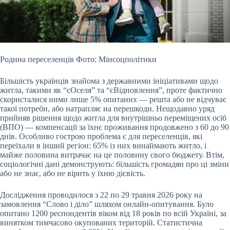
Родина переселенців Фото: Мінсоцполітики
Більшість українців знайома з державними ініціативами щодо
житла, такими як “єОселя” та “єВідновлення”, проте фактично
скористалися ними лише 5% опитаних — решта або не відчуває
такої потреби, або натрапляє на перешкоди. Нещодавно уряд
прийняв рішення щодо житла для внутрішньо переміщених осіб
(ВПО) — компенсації за їхнє проживання продовжено з 60 до 90
днів. Особливо гострою проблема є для переселенців, які
переїхали в інший регіон: 65% із них винаймають житло, і
майже половина витрачає на це половину свого бюджету. Втім,
соціологічні дані демонструють: більшість громадян про ці зміни
або не знає, або не вірить у їхню дієвість.
Дослідження проводилося з 22 по 29 травня 2026 року на
замовлення “Слово і діло” шляхом онлайн-опитування. Було
опитано 1200 респондентів віком від 18 років по всій Україні, за
винятком тимчасово окупованих територій. Статистична