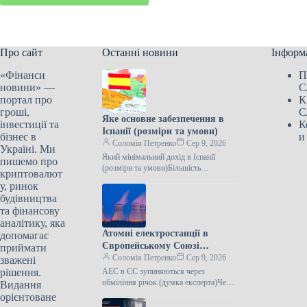
Про сайт
Останні новини
Інформ
«Фінанси
П
новини» —
С
портал про
К
гроші,
С
Яке основне забезпечення в
інвестиції та
К
Іспанії (розміри та умови)
бізнес в
и
Соломія Петренко
Сер 9, 2026
Україні. Ми
Який мінімальний дохід в Іспанії
пишемо про
(розміри та умови)Більшість
криптовалют
європейських країн мають програми
у, ринок
мінімального доходу (Minimum
будівництва
Income Schemes). Їхньою метою є…
та фінансову
аналітику, яка
Атомні електростанції в
допомагає
Європейському Союзі
приймати
зупиняються через низький
Соломія Петренко
Сер 9, 2026
зважені
рівень води в річках
рішення.
АЕС в ЄС зупиняються через
(експертна оцінка)
обміління річок (думка експерта)Через
Видання
надзвичайну спеку в Європі значно
орієнтоване
знизився рівень води у річках,