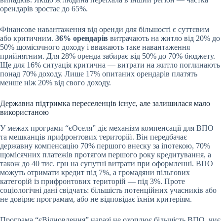
орендарів зростає до 65%.
Фінансове навантаження від оренди для більшості є суттєвим
або критичним.
36% орендарів
витрачають на житло від 20% до
50% щомісячного доходу і вважають таке навантаження
прийнятним. Для 28% оренда забирає від 50% до 70% бюджету.
Ще для 16% ситуація критична — витрати на житло поглинають
понад 70% доходу. Лише 17% опитаних орендарів платять
менше ніж 20% від свого доходу.
Державна підтримка переселенців існує, але залишилася мало
використаною
У межах програми “єОселя” діє механізм компенсації для ВПО
та мешканців прифронтових територій. Він передбачає
державну компенсацію 70% першого внеску за іпотекою, 70%
щомісячних платежів протягом першого року кредитування, а
також до 40 тис. грн на супутні витрати при оформленні. ВПО
можуть отримати кредит під 7%, а громадяни пільгових
категорій із прифронтових територій — під 3%. Проте
соціологічні дані свідчать: більшість потенційних учасників або
не довіряє програмам, або не відповідає їхнім критеріям.
Програма “єВідновлення” наразі не охоплює більшість ВПО, чиє