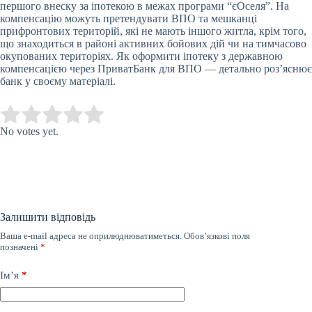
першого внеску за іпотекою в межах програми “єОселя”. На
компенсацію можуть претендувати ВПО та мешканці
прифронтових територій, які не мають іншого житла, крім того,
що знаходиться в районі активних бойових дій чи на тимчасово
окупованих територіях. Як оформити іпотеку з державною
компенсацією через ПриватБанк для ВПО — детально роз’яснює
банк у своєму матеріалі.
Submit Rating
Rate this item:
No votes yet.
Залишити відповідь
Ваша e-mail адреса не оприлюднюватиметься.
Обов’язкові поля
позначені
*
Ім’я
*