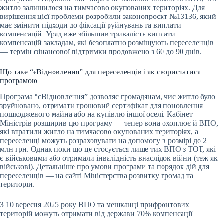
житло залишилося на тимчасово окупованих територіях. Для
вирішення цієї проблеми розробили законопроєкт №13136, який
має змінити підходи до фіксації руйнувань та виплати
компенсацій. Уряд вже збільшив тривалість виплати
компенсацій закладам, які безоплатно розміщують переселенців
— термін фінансової підтримки продовжено з 60 до 90 днів.
Що таке “єВідновлення” для переселенців і як скористатися
програмою
Програма “єВідновлення” дозволяє громадянам, чиє житло було
зруйновано, отримати грошовий сертифікат для поновлення
пошкодженого майна або на купівлю іншої оселі. Кабінет
Міністрів розширив цю програму — тепер вона охоплює й ВПО,
які втратили житло на тимчасово окупованих територіях, а
переселенці можуть розраховувати на допомогу в розмірі до 2
млн грн. Однак поки що це стосується лише тих ВПО з ТОТ, які
є військовими або отримали інвалідність внаслідок війни (теж як
військові). Детальніше про умови програми та порядок дій для
переселенців — на сайті Міністерства розвитку громад та
територій.
З 10 вересня 2025 року ВПО та мешканці прифронтових
територій можуть отримати від держави 70% компенсації