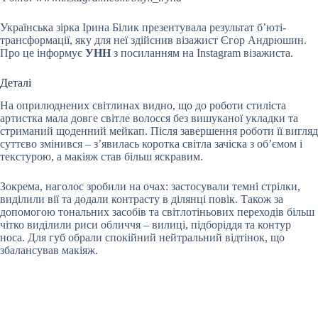
Українська зірка Ірина Білик презентувала результат б’юті-
трансформації, яку для неї здійснив візажист Єгор Андрюшин.
Про це інформує
УНН
з посиланням на Instagram візажиста.
Деталі
На оприлюднених світлинах видно, що до роботи стиліста
артистка мала довге світле волосся без вишуканої укладки та
стриманий щоденний мейкап. Після завершення роботи її вигляд
суттєво змінився – з’явилась коротка світла зачіска з об’ємом і
текстурою, а макіяж став більш яскравим.
Зокрема, наголос зробили на очах: застосували темні стрілки,
виділили вії та додали контрасту в ділянці повік. Також за
допомогою тональних засобів та світлотіньових переходів більш
чітко виділили риси обличчя – вилиці, підборіддя та контур
носа. Для губ обрали спокійний нейтральний відтінок, що
збалансував макіяж.