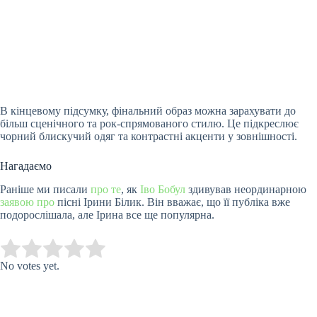
В кінцевому підсумку, фінальний образ можна зарахувати до
більш сценічного та рок-спрямованого стилю. Це підкреслює
чорний блискучий одяг та контрастні акценти у зовнішності.
Нагадаємо
Раніше ми писали
про те
, як
Іво Бобул
здивував неординарною
заявою про
пісні Ірини Білик. Він вважає, що її публіка вже
подорослішала, але Ірина все ще популярна.
Submit Rating
Rate this item:
No votes yet.