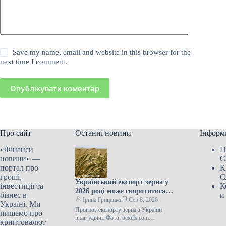
Save my name, email and website in this browser for the
next time I comment.
Опублікувати коментар
Про сайт
Останні новини
Інформ
«Фінанси
П
новини» —
С
портал про
К
гроші,
С
Український експорт зерна у
інвестиції та
К
2026 році може скоротитися
бізнес в
и
наполовину через російські
Ірина Гриценко
Сер 8, 2026
Україні. Ми
напади на порти.
Прогноз експорту зерна з України
пишемо про
впав удвічі. Фото: pexels.com
криптовалют