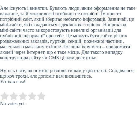
Але існують і винятки. Бувають люди, яким оформлення не таке
важливе, та й можливості особливі не потрібні. Їм просто
потрібний сайт, який зберігає небагато інформації. Зазвичай, це
міні-сайти, які складаються з декількох сторінок. Наприклад,
міні-сайти часто використовують невеликі організації для
публікації інформації про себе. Це можуть бути сайти різних
розважальних закладів, гуртків, секцій, пожежної частини,
маленького магазину та інше. Головна їхня мета – повідомити
людей через Інтернет, що є таке місце. Для такого випадку
конструктора сайту чи CMS цілком достатньо.
Ну, ось і все, що я хотів розповісти вам у цій статті. Сподіваюся,
що хоч трохи, але допоміг вам визначитись.
Успіхів вам!
Submit Rating
Rate this item:
No votes yet.