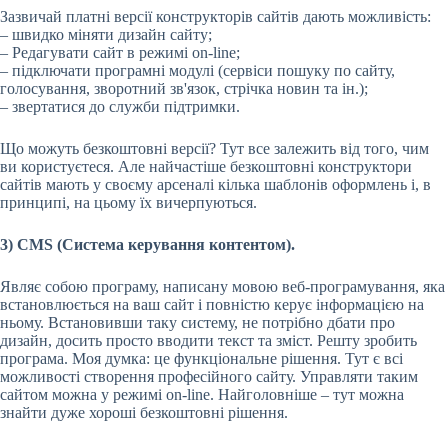
Зазвичай платні версії конструкторів сайтів дають можливість:
– швидко міняти дизайн сайту;
– Редагувати сайт в режимі on-line;
– підключати програмні модулі (сервіси пошуку по сайту,
голосування, зворотний зв'язок, стрічка новин та ін.);
– звертатися до служби підтримки.
Що можуть безкоштовні версії? Тут все залежить від того, чим
ви користуєтеся. Але найчастіше безкоштовні конструктори
сайтів мають у своєму арсеналі кілька шаблонів оформлень і, в
принципі, на цьому їх вичерпуються.
3) CMS (Система керування контентом).
Являє собою програму, написану мовою веб-програмування, яка
встановлюється на ваш сайт і повністю керує інформацією на
ньому. Встановивши таку систему, не потрібно дбати про
дизайн, досить просто вводити текст та зміст. Решту зробить
програма. Моя думка: це функціональне рішення. Тут є всі
можливості створення професійного сайту. Управляти таким
сайтом можна у режимі on-line. Найголовніше – тут можна
знайти дуже хороші безкоштовні рішення.