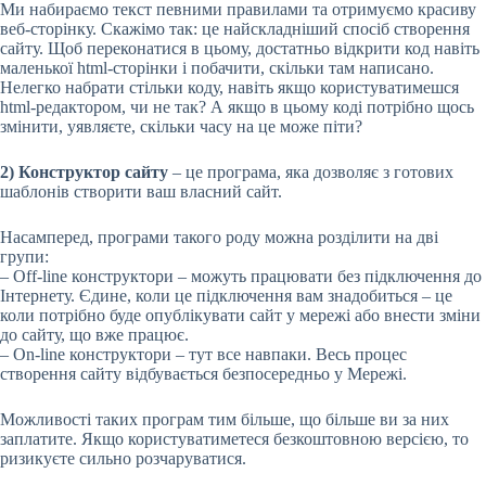
Ми набираємо текст певними правилами та отримуємо красиву
веб-сторінку. Скажімо так: це
найскладніший спосіб створення
сайту. Щоб переконатися в цьому, достатньо відкрити код навіть
маленької html-сторінки і побачити, скільки там написано.
Нелегко набрати стільки коду, навіть якщо користуватимешся
html-редактором, чи не так? А якщо в цьому коді потрібно щось
змінити, уявляєте, скільки часу на це може піти?
2) Конструктор сайту
– це програма, яка дозволяє з готових
шаблонів створити ваш власний сайт.
Насамперед, програми такого роду можна розділити на дві
групи:
– Off-line конструктори – можуть працювати без підключення до
Інтернету. Єдине, коли це підключення вам знадобиться – це
коли потрібно буде опублікувати сайт у мережі або внести зміни
до сайту, що вже працює.
– On-line конструктори – тут все навпаки. Весь процес
створення сайту відбувається безпосередньо у Мережі.
Можливості таких програм тим більше, що більше ви за них
заплатите. Якщо користуватиметеся безкоштовною версією, то
ризикуєте сильно розчаруватися.