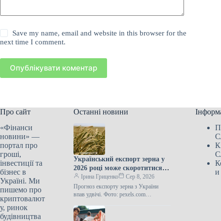
Save my name, email and website in this browser for the
next time I comment.
Опублікувати коментар
Про сайт
Останні новини
Інформ
«Фінанси
П
новини» —
С
портал про
К
гроші,
С
Український експорт зерна у
інвестиції та
К
2026 році може скоротитися
бізнес в
и
наполовину через російські
Ірина Гриценко
Сер 8, 2026
Україні. Ми
напади на порти.
Прогноз експорту зерна з України
пишемо про
впав удвічі. Фото: pexels.com
криптовалют
Загальний обсяг аграрного експорту з
у, ринок
України у 2026-27 маркетинговому
будівництва
році може…