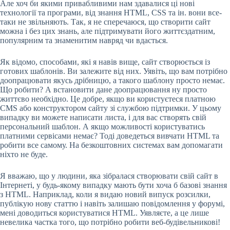
Але хоч би якими привабливими нам здавалися ці нові
технології та програми, від знання HTML, CSS та ін. вони все-
таки не звільняють. Так, я не сперечаюся, що створити сайт
можна і без цих знань, але підтримувати його життєздатним,
популярним та знаменитим навряд чи вдасться.
Як відомо, способами, які я навів вище, сайт створюється із
готових шаблонів. Ви залежите від них. Уявіть, що вам потрібно
доопрацювати якусь дрібницю, а такого шаблону просто немає.
Що робити? А встановити дане доопрацювання ну просто
життєво необхідно. Це добре, якщо ви користуєтеся платною
CMS або конструктором сайту зі службою підтримки. У цьому
випадку ви можете написати листа, і для вас створять свій
персональний шаблон. А якщо можливості користуватись
платними сервісами немає? Тоді доведеться вивчати HTML та
робити все самому. На безкоштовних системах вам допомагати
ніхто не буде.
Я вважаю, що у людини, яка зібралася створювати свій сайт в
Інтернеті, у будь-якому випадку мають бути хоча б базові знання
з HTML. Наприклад, коли я видаю новий випуск розсилки,
публікую нову статтю і навіть залишаю повідомлення у форумі,
мені доводиться користуватися HTML. Уявляєте, а це лише
невелика частка того, що потрібно робити веб-будівельникові!