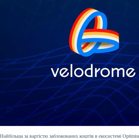
Найбільша за вартістю заблокованих коштів в екосистемі Optimi