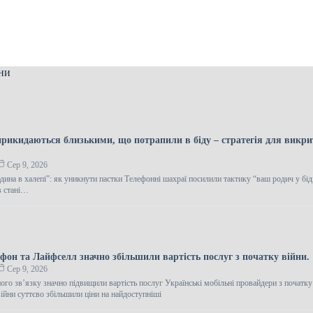
ни
рикидаються близькими, що потрапили в біду – стратегія для викр
Сер 9, 2026
ина в халепі”: як уникнути пастки Телефонні шахраї посилили тактику “ваш родич у біді
 стані…
фон та Лайфселл значно збільшили вартість послуг з початку війни.
Сер 9, 2026
ого зв’язку значно підвищили вартість послуг Українські мобільні провайдери з початку
ійни суттєво збільшили ціни на найдоступніші