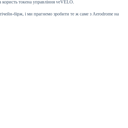
 на користь токена управління veVELO.
ічейн-бірж, і ми прагнемо зробити те ж саме з Aerodrome на