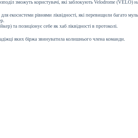
озподіл зможуть користувачі, які заблокують Velodrome (VELO)
ля екосистеми рівнями ліквідності, які перевищили багато мульт
р.
р) та позиціонує себе як хаб ліквідності в протоколі.
радіжці яких біржа звинуватила колишнього члена команди.