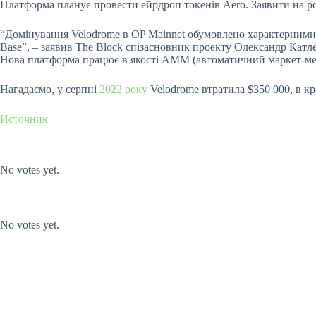
Платформа планує провести ейрдроп токенів Aero. Заявити на р
“Домінування Velodrome в OP Mainnet обумовлено характерними д
Base”, – заявив The Block спізасновник проекту Олександр Катле
Нова платформа працює в якості AMM (автоматичний маркет-мейке
Нагадаємо, у серпні
2022 року
Velodrome втратила $350 000, в к
Источник
Submit Rating
Rate this
item:
No votes yet.
Submit Rating
Rate this item:
No votes yet.