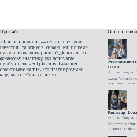
Про сайт
Останні нови
«Фінанси новини» — портал про гроші,
інвестиції та бізнес в Україні. Ми пишемо
про криптовалюту, ринок будівництва та
фінансову аналітику, яка допомагає
Зловмисники п
приймати зважені рішення. Видання
схеми.
орієнтоване на тих, хто прагне розумно
Ірина Гриценко
керувати своїми фінансами.
Схема “близька люд
змушуючи людей в
Київстар, Вода
Ірина Гриценко
Оператори мобільн
повномасштабної в