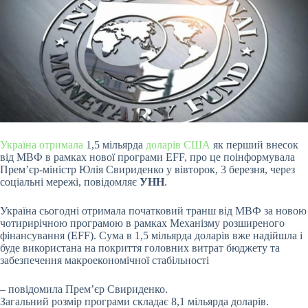
Україна отримала
1,5 мільярда
доларів США
як перший внесок
від МВФ в рамках нової програми EFF, про це поінформувала
Прем’єр-міністр Юлія Свириденко у вівторок, 3 березня, через
соціальні мережі, повідомляє
УНН
.
Україна сьогодні отримала початковий транш від МВФ за новою
чотирирічною програмою в рамках Механізму розширеного
фінансування (EFF). Сума в 1,5 мільярда доларів вже надійшла і
буде використана на покриття головних витрат бюджету та
забезпечення макроекономічної стабільності
– повідомила Прем’єр Свириденко.
Загальний розмір програми складає 8,1 мільярда доларів.