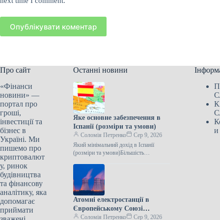
next time I comment.
Опублікувати коментар
Про сайт
Останні новини
Інформ
«Фінанси
П
новини» —
С
портал про
К
гроші,
С
Яке основне забезпечення в
інвестиції та
К
Іспанії (розміри та умови)
бізнес в
и
Соломія Петренко
Сер 9, 2026
Україні. Ми
Який мінімальний дохід в Іспанії
пишемо про
(розміри та умови)Більшість
криптовалют
європейських країн мають програми
у, ринок
мінімального доходу (Minimum
будівництва
Income Schemes). Їхньою метою є…
та фінансову
аналітику, яка
Атомні електростанції в
допомагає
Європейському Союзі
приймати
зупиняються через низький
Соломія Петренко
Сер 9, 2026
зважені