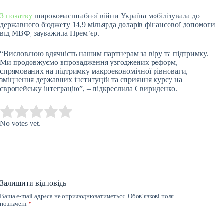
З початку
широкомасштабної війни Україна мобілізувала до
державного бюджету 14,9 мільярда доларів фінансової допомоги
від МВФ, зауважила Прем’єр.
“Висловлюю вдячність нашим партнерам за віру та підтримку.
Ми продовжуємо впровадження узгоджених реформ,
спрямованих на підтримку макроекономічної рівноваги,
зміцнення державних інституцій та сприяння курсу на
європейську інтеграцію”, – підкреслила Свириденко.
Submit Rating
Rate this item:
No votes yet.
Залишити відповідь
Ваша e-mail адреса не оприлюднюватиметься.
Обов’язкові поля
позначені
*