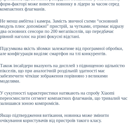
форм-факторі може вивести новинку в лідери за часом серед
компактних флагманів.
Не менш амбітна і камера. Замість звичної схеми “основний
модуль плюс допоміжні” пристрій, за чутками, отримає відразу
два основних сенсори по 200 мегапікселів, що передбачає
рівний наголос на різні фокусні відстані.
Підсумкова якість зйомки залежатиме від програмної обробки,
але конфігурація виділяє смартфон на тлі конкурентів.
Також інсайдери вказують на дисплей з підвищеною щільністю
пікселів, що при аналогічній роздільній здатності має
забезпечити чіткіше зображення порівняно з великими
моделями.
У сукупності характеристики натякають на спробу Xiaomi
переосмислити сегмент компактних флагманів, що тривалий час
залишався зоною компромісів.
Якщо підтвердження витікання, новинка може змінити
очікування користувачів від пристроїв такого класу.