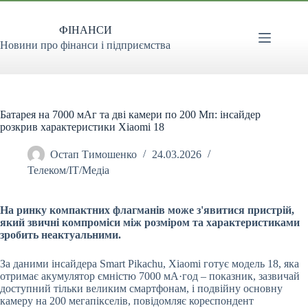
Перейти
до
ФІНАНСИ
вмісту
Новини про фінанси і підприємства
Батарея на 7000 мАг та дві камери по 200 Мп: інсайдер
розкрив характеристики Xiaomi 18
Остап Тимошенко
24.03.2026
Телеком/ІТ/Медіа
На ринку компактних флагманів може з'явитися пристрій,
який звичні компроміси між розміром та характеристиками
зробить неактуальними.
За даними інсайдера Smart Pikachu, Xiaomi готує модель 18, яка
отримає акумулятор ємністю 7000 мА·год – показник, зазвичай
доступний тільки великим смартфонам, і подвійну основну
камеру на 200 мегапікселів, повідомляє кореспондент