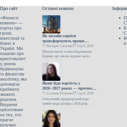
Про сайт
Останні новини
Інформ
«Фінанси
П
новини» —
С
портал про
К
гроші,
С
Як онлайн-сервіси
інвестиції та
К
трансформують процес
бізнес в
и
пошуку новобудов в Україні
Вікторія Савченко
Сер 8, 2026
Україні. Ми
Шукати житло в новозбудованому
пишемо про
будинку ще зовсім недавно часто
криптовалют
виглядало однаково: купи вкладок,
у, ринок
повторювані оголошення, дзвінки за
будівництва
застарілими номерами та…
та фінансову
аналітику, яка
Якою буде вартість у
допомагає
2026−2027 роках — прогноз
приймати
ЦЕС
Соломія Петренко
Сер 8, 2026
зважені
рішення.
Очікуваний середньорічний курс
гривні щодо долара у 2026 році
Видання
становить 44,5 грн за доларПротягом
орієнтоване
2026−2027 років спостерігатиметься
на тих, хто
подальше зростання курсу…
прагне
розумно