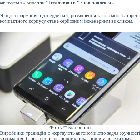
мережевого видання ”
Белновости
” з посиланням
.
Якщо інформація підтвердиться, розміщення такої ємної батареї
компактного корпусу стане серйозним інженерним викликом.
Фото: © Білновини
Виробники традиційно жертвують автономністю задля зручності
утримання, і досягнення рекордних показників у невеликому