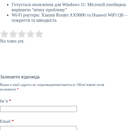
Готується оновлення для Windows 11: Microsoft пообіцяла
вирішити “вічну проблему”
Wi-Fi роутери: Xiaomi Router AX9000 та Huawei WiFi Q6 –
покриття та швидкість
Submit Rating
Rate this item:
No votes yet.
Залишити відповідь
Ваша e-mail адреса не оприлюднюватиметься.
Обов’язкові поля
позначені
*
Ім’я
*
Email
*