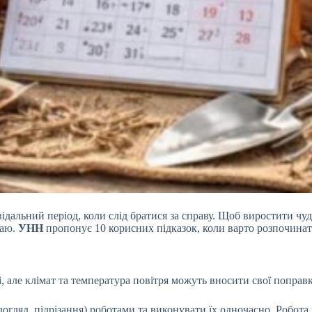
овідальний період, коли слід братися за справу. Щоб виростити чу
жаю.
УНН
пропонує 10 корисних підказок, коли варто розпочинат
і, але клімат та температура повітря можуть вносити свої поправ
догляд, підрізання) роботами та виконувати їх одночасно. Робо