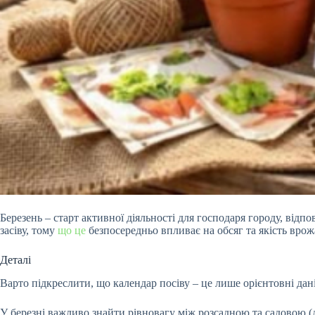
Березень – старт активної діяльності для господаря городу, відп
засіву, тому
що це
безпосередньо впливає на обсяг та якість вро
Деталі
Варто підкреслити, що календар посіву – це лише орієнтовні дан
У березні важливо знайти рівновагу між розсадною та садовою (