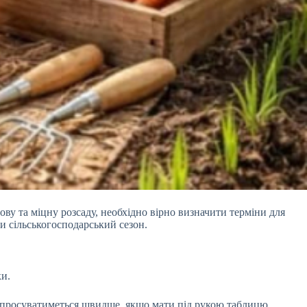
дову та міцну розсаду, необхідно вірно визначити терміни для
и сільськогосподарський сезон.
ки.
та просуватиметься швидше, якщо мати під рукою таблицю.