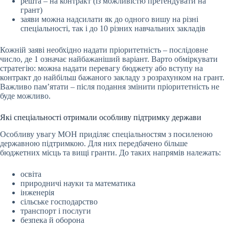
решта – на контракт (із можливістю претендувати на
грант)
заяви можна надсилати як до одного вишу на різні
спеціальності, так і до 10 різних навчальних закладів
Кожній заяві необхідно надати пріоритетність – послідовне
число, де 1 означає найбажаніший варіант. Варто обміркувати
стратегію: можна надати перевагу бюджету або вступу на
контракт до найбільш бажаного закладу з розрахунком на грант.
Важливо пам’ятати – після подання змінити пріоритетність не
буде можливо.
Які спеціальності отримали особливу підтримку держави
Особливу увагу МОН приділяє спеціальностям з посиленою
державною підтримкою. Для них передбачено більше
бюджетних місць та вищі гранти. До таких напрямів належать:
освіта
природничі науки та математика
інженерія
сільське господарство
транспорт і послуги
безпека й оборона