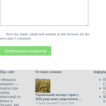
Save my name, email and website in this browser for the
next time I comment.
Опублікувати коментар
Про сайт
Останні новини
Інформ
«Фінанси
П
новини» —
С
портал про
К
гроші,
С
Український експорт зерна у
інвестиції та
К
2026 році може скоротитися
бізнес в
и
наполовину через російські
Ірина Гриценко
Сер 8, 2026
Україні. Ми