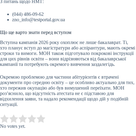
З питань щодо НМТ:
(044) 486-09-62
zno_info@testportal.gov.ua
Що ще варто знати перед вступом
Вступна кампанія 2026 року охоплює не лише бакалаврат. Ті,
хто планує вступ до магістратури або аспірантури, мають окремі
строки та вимоги. МОН також підготувало покрокові інструкції
для цих рівнів освіти – вони відрізняються від бакалаврської
кампанії та потребують окремого вивчення заздалегідь.
Окремою проблемою для частини абітурієнтів є втрачені
документи про середню освіту – це особливо актуально для тих,
хто пережив окупацію або був вимушений переїхати. МОН
роз’яснило, що відсутність атестата не є підставою для
відхилення заяви, та надало рекомендації щодо дій у подібній
ситуації.
Submit Rating
Rate this item:
No votes yet.