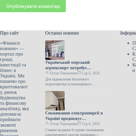
Опублікувати коментар
Про сайт
Останні новини
Інформ
«Фінанси
П
новини» —
С
портал про
К
гроші,
С
Український морський
інвестиції та
К
агроекспорт потребує
бізнес в
и
міжнародної допомоги для
Остап Тимошенко
Сер 6, 2026
Україні. Ми
свого відновлення, стверджує
Для відновлення безпечного
пишемо про
Висоцький.
мореплавства та повноцінного
криптовалют
експорту аграрної продукції через
у, ринок
порти Одещини потрібна активна
будівництва
допомога міжнародних партнерів та
та фінансову
дипломатичні
аналітику, яка
Споживання електроенергії в
допомагає
Україні продовжує
приймати
збільшуватися через спекотну
Остап Тимошенко
Сер 6, 2026
зважені
погоду.
рішення.
Станом на ранок 6 серпня споживання
електроенергії зростає порівняно з
Видання