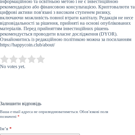
інформаційною та освітньою метою і не є інвестиційною
рекомендацією або фінансовою консультацією. Криптовалюти та
цифрові активи пов'язані з високим ступенем ризику,
включаючи можливість повної втрати капіталу. Редакція не несе
відповідальності за рішення, прийняті на основі опублікованих
матеріалів. Перед прийняттям інвестиційних рішень
рекомендується проводити власне дослідження (DYOR).
Ознайомитись із редакційною політикою можна за посиланням
https://happycoin.club/about/
Submit Rating
Rate this item:
No votes yet.
Залишити відповідь
Ваша e-mail адреса не оприлюднюватиметься.
Обов’язкові поля
позначені
*
Ім’я
*