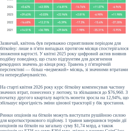
Зазвичай, квітень був переважно сприятливим періодом для
біткоїну: лише в п'яти випадках протягом місяця спостерігалося
зниження вартості. У квітні 2025 року цифровий актив виявив
подібну поведінку, що стало підґрунтям для досягнення
рекордних значень до кінця року. Травень у п'ятирічній
перспективі — більш «ведмежий» місяць, зі значними втратами
та непередбачуваністю.
На старті квітня 2026 року курс біткоїну компенсував частину
значних втрат, понесених у лютому, та збільшився до $76,960. З
початку другого кварталу вартість монети зросла на 12,94%, що
збільшує вірогідність зміни цінової траєкторії у бік зростання.
Ринки опціонів на біткоїн можуть виступати рушійною силою
для короткострокового підйому. 1 травня завершився термін дії
опціонів на біткоїн на загальну суму $1,74 млрд, а також
опціонів на ETH на суму $394 млн, згідно з даними CoinGlass.