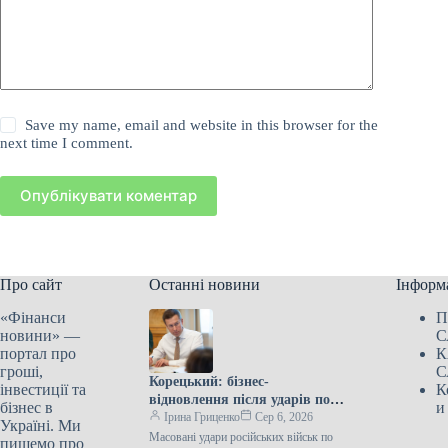
Save my name, email and website in this browser for the
next time I comment.
Опублікувати коментар
Про сайт
Останні новини
Інформ
«Фінанси
П
новини» —
С
портал про
К
гроші,
С
Корецький: бізнес-
інвестиції та
К
відновлення після ударів по
бізнес в
и
складах
Ірина Гриценко
Сер 6, 2026
Україні. Ми
Масовані удари російських військ по
пишемо про