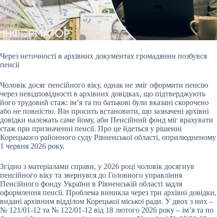
Через неточності в архівних документах громадянин позбувся
пенсії
Чоловік досяг пенсійного віку, однак не зміг оформити пенсію
через невідповідності в архівних довідках,
що підтверджують
його трудовий стаж: ім’я та по батькові були вказані скорочено
або не повністю. Він просить встановити, що зазначені архівні
довідки належать саме йому, аби Пенсійний фонд міг врахувати
стаж при призначенні пенсії. Про це йдеться у рішенні
Корецького районного суду Рівненської області, оприлюдненому
1 червня 2026 року.
Згідно з матеріалами справи, у 2026 році чоловік досягнув
пенсійного віку та звернувся до Головного управління
Пенсійного фонду України в Рівненській області задля
оформлення пенсії. Проблема виникла через три архівні довідки,
видані архівним відділом Корецької міської ради. У двох з них –
№ 121/01-12 та № 122/01-12 від 18 лютого 2026 року – ім’я та по