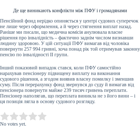
Де ще виникають конфлікти між ПФУ і громадянами
Пенсійний фонд нерідко опиняється у центрі судових суперечок
не лише через оформлення, а й через стягнення виплат назад.
Раніше ми писали, що медична комісія анулювала власне
рішення про інвалідність – фактично заднім числом визнавши
людину здоровою. У цій ситуації ПФУ вимагав від чоловіка
повернути 257 994 гривні, хоча понад рік той отримував законну
пенсію по інвалідності II групи.
Інший показовий випадок стався, коли ПФУ самостійно
нарахував пенсіонеру підвищену виплату на виконання
судового рішення, а згодом виявив власну помилку і зменшив
суму. Після перерахунку фонд звернувся до суду й вимагав від
пенсіонера повернути майже 239 тисяч гривень переплати.
Пенсіонер наполягав, що переплата виникла не з його вини – і
ця позиція лягла в основу судового розгляду.
Submit Rating
Rate this item:
No votes yet.