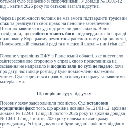
батькові було зазначено зі скороченнями. У довідці № 10/01-12
від 1 квітня 2026 року по батькові взагалі відсутнє.
Через ці розбіжності чоловік не мав змоги підтвердити трудовий
стаж та реалізувати своє право на пенсійне забезпечення.
Позицію заявника в суді підтримали двоє свідків. Вони
засвідчили, що
особисто знають його
і підтвердили: він справді
працював у Корецькому ремонтно-транспортному підприємстві,
Новокорецькій сільській раді та в місцевій школі – нині гімназії.
Головне управління ПФУ в Рівненській області, яке виступало
заінтересованою стороною у справі, свого представника на
засідання не направило й
жодних заяв по суті не подало
, хоча
про дату, час і місце розгляду було повідомлено належним
чином. Суд скористався правом розглянути справу за наявними
матеріалами.
Що вирішив суд у підсумку
Позовну заяву задовольнили повністю. Суд
встановив
юридичний факт
того, що архівна довідка № 121/01-12, архівна
довідка № 122/01-12 від 18 лютого 2026 року та архівна довідка
№ 10/01-12 від 1 квітня 2026 року належать саме цьому
громадянину. Усі три документи були видані архівним відділом