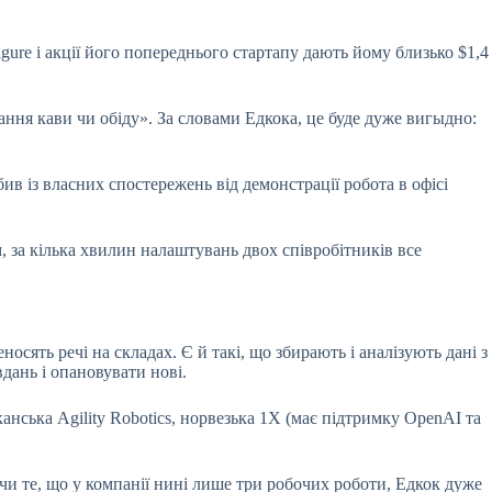
gure і акції його попереднього стартапу дають йому близько $1,4
ання кави чи обіду». За словами Едкока, це буде дуже вигыдно:
в із власних спостережень від демонстрації робота в офісі
, за кілька хвилин налаштувань двох співробітників все
осять речі на складах. Є й такі, що збирають і аналізують дані з
дань і опановувати нові.
анська Agility Robotics, норвезька 1X (має підтримку OpenAI та
и те, що у компанії нині лише три робочих роботи, Едкок дуже