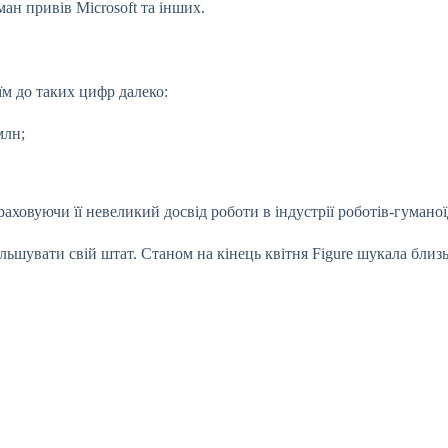
н привів Microsoft та інших.
їм до таких цифр далеко:
млн;
аховуючи її невеликий досвід роботи в індустрії роботів-гуманої
увати свій штат. Станом на кінець квітня Figure шукала близьк