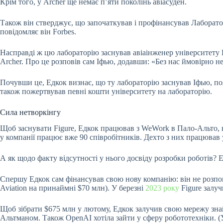
Крім того, у Archer ще немає пʼяти поколінь авіасуден.
Також він стверджує, що започаткував і профінансував Лаборатор
повідомляє він Forbes.
Насправді ж цю лабораторію заснував авіаінженер університету П
Archer. Про це розповів сам Іфью, додавши: «Без нас ймовірно н
Почувши це, Едкок визнає, що ту лабораторію заснував Іфью, поя
також пожертвував певні кошти університету на лабораторію.
Сила нетворкінгу
Щоб заснувати Figure, Едкок працював з WeWork в Пало-Альто, н
у компанії працює вже 90 співробітників. Дехто з них працював у
А як щодо факту відсутності у нього досвіду розробки роботів? 
Спершу Едкок сам фінансував свою нову компанію: він не розповів
Aviation на принаймні $70 млн). У березні
2023 року
Figure залучи
Щоб зібрати $675 млн у лютому, Едкок залучив свою мережу знай
Альтманом. Також OpenAI хотіла зайти у сферу робототехніки. (У