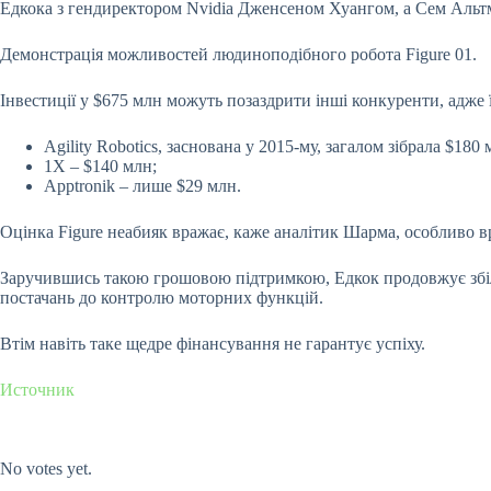
Едкока з гендиректором Nvidia Дженсеном Хуангом, а Сем Альтма
Демонстрація можливостей людиноподібного робота Figure 01.
Інвестиції у $675 млн можуть позаздрити інші конкуренти, адже 
Agility Robotics, заснована у 2015-му, загалом зібрала $180 
1X – $140 млн;
Apptronik – лише $29 млн.
Оцінка Figure неабияк вражає, каже аналітик Шарма, особливо вр
Заручившись такою грошовою підтримкою, Едкок продовжує збільш
постачань до контролю моторних функцій.
Втім навіть таке щедре фінансування не гарантує успіху.
Источник
Submit Rating
Rate this item:
No votes yet.