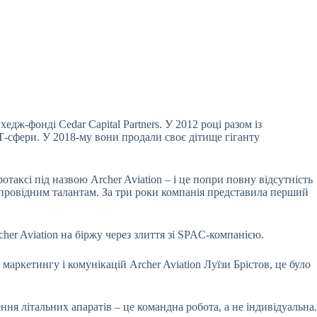
дж-фонді Cedar Capital Partners. У 2012 році разом із
Т-сфери. У 2018-му вони продали своє дітище гіганту
аксі під назвою Archer Aviation – і це попри повну відсутність
и провідним талантам. За три роки компанія представила перший
rcher Aviation на біржу через злиття зі SPAC-компанією.
маркетингу і комунікацій Archer Aviation Луїзи Брістов, це було
ння літальних апаратів – це командна робота, а не індивідуальна.