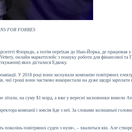
NS FOR FORBES
рситеті Флориди, а потім переїхав до Нью-Йорка, де працював у хе
ttery, онлайн маркетплейс з пошуку роботи для фінансової та І
ткування) яких дісталися Едкоку.
віації. У 2018 році вони заснували компанію повітряних електрот
рів, чиї гроші вони частково використали на дуже щедрі зарплат
 не літали, на суму $1 млрд, а вже у вересні засновники вивели A
ектора компанії і зовсім йде з неї. За словами колишньої голови 
ь поколінь повітряних суден з нуля», – хвалиться він. Але створе