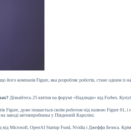
о його компанія Figure, яка розробляє роботів, стане одним із 
вах?
Дізнайтесь 25 квітня на форумі «Надлюди» від Forbes. Купу
в Figure, дуже пишається своїм роботом під назвою Figure 01, і 
 на заводі автовиробника у Південній Кароліні.
д від Microsoft, OpenAI Startup Fund, Nvidia і Джеффа Безоса. Кр