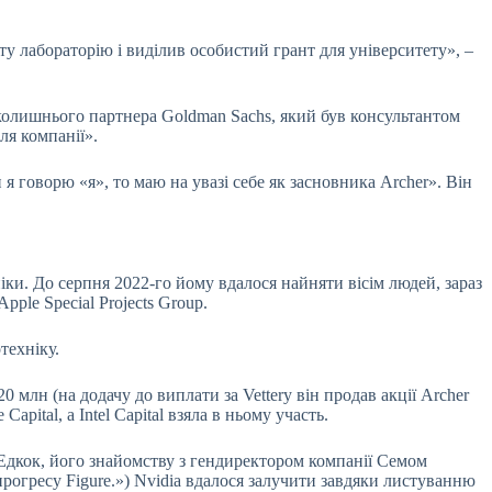
у лабораторію і виділив особистий грант для університету», –
і колишнього партнера Goldman Sachs, який був консультантом
для компанії».
я говорю «я», то маю на увазі себе як засновника Archer». Він
ки. До серпня 2022-го йому вдалося найняти вісім людей, зараз
ple Special Projects Group.
отехніку.
 млн (на додачу до виплати за Vettery він продав акції Archer
apital, а Intel Capital взяла в ньому участь.
 Едкок, його знайомству з гендиректором компанії Семом
прогресу Figure.») Nvidia вдалося залучити завдяки листуванню