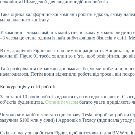
покоління ШІ-моделей для людиноподібних роботів.
Така оцінка каліфорнійської компанії робить Едкока, якому належ
млрд власного капіталу.
У компанії – чималі амбіції: майбутнє, в якому у кожної людини
«З часом це стане одним із найприбутковіших бізнесів у світі. 
Втім, дворічній Figure ще є над чим попрацювати. Наприклад, по
компанії. Figure 01 треба хвилин зо пʼять, щоб розігрітися, що в
Та й розігрівання не завжди допомагає, бо, як ми побачили, в п
налагодилося. Потім вони відчепили робота від троса і він покр
Конкуренція у світі роботів
За останні 10 років роботів вдалося суттєво вдосконалити. Сього
обʼєктів будівництва.
Останнім часом
багато уваги приділяють л
Чимало компаній взялися за цю справу. Tesla розробляє робота O
залучила $100 млн у січні) і Apptronik з Техасу (підписала угоду 
Скільки часу знадобиться Figure, щоб виготовити для BMW та ін