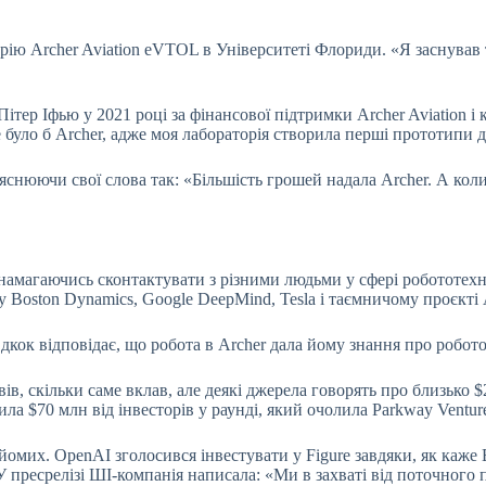
ію Archer Aviation eVTOL в Університеті Флориди. «Я заснував т
ітер Іфью у 2021 році за фінансової підтримки Archer Aviation 
е було б Archer, адже моя лабораторія створила перші прототипи 
снюючи свої слова так: «Більшість грошей надала Archer. А коли 
амагаючись сконтактувати з різними людьми у сфері робототехні
 Boston Dynamics, Google DeepMind, Tesla і таємничому проєкті Ap
Едкок відповідає, що робота в Archer дала йому знання про робот
, скільки саме вклав, але деякі джерела говорять про близько $20
ла $70 млн від інвесторів у раунді, який очолила Parkway Venture C
омих. OpenAI зголосився інвестувати у Figure завдяки, як каже
 пресрелізі ШІ-компанія написала: «Ми в захваті від поточного 