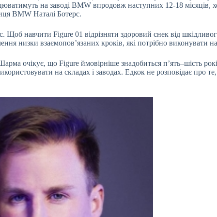
юватимуть на заводі BMW впродовж наступних 12-18 місяців, хоч,
чниця BMW Наталі Ботерс.
 Щоб навчити Figure 01 відрізняти здоровий снек від шкідливого
ння низки взаємоповʼязаних кроків, які потрібно виконувати на к
Шарма очікує, що Figure ймовірніше знадобиться пʼять–шість рокі
икористовувати на складах і заводах. Едкок не розповідає про те