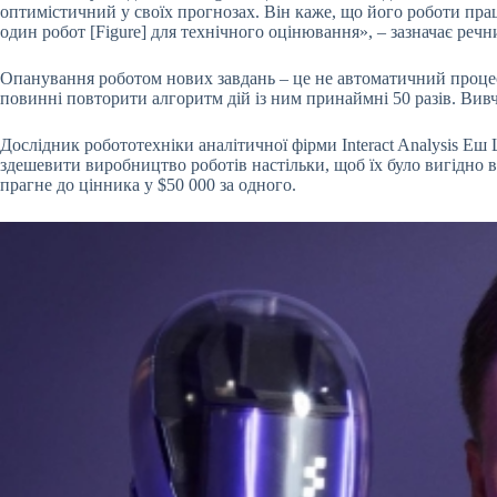
оптимістичний у своїх прогнозах. Він каже, що його роботи прац
один робот [Figure] для технічного оцінювання», – зазначає ре
Опанування роботом нових завдань – це не автоматичний процес.
повинні повторити алгоритм дій із ним принаймні 50 разів. Вивче
Дослідник робототехніки аналітичної фірми Interact Analysis Еш 
здешевити виробництво роботів настільки, щоб їх було вигідно в
прагне до цінника у $50 000 за одного.