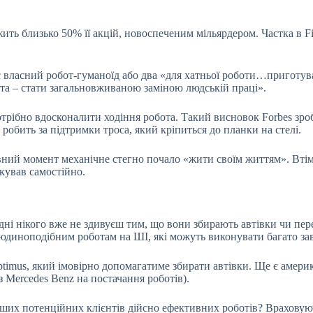
ить близько 50% її акцій, новоспеченим мільярдером. Частка в Fi
 є власний робот-гуманоїд або два «для хатньої роботи…приготув
Мета – стати загальновживаною заміною людській праці».
трібно вдосконалити ходіння робота. Такий висновок Forbes зроби
ін робить за підтримки троса, який кріпиться до планки на стелі.
евний момент механічне стегно почало «жити своїм життям». Втім
окував самостійно.
дні нікого вже не здивуєш тим, що вони збирають автівки чи перен
юдиноподібним роботам на ШІ, які можуть виконувати багато зав
ptimus, який імовірно допомагатиме збирати автівки. Ще є америк
із Mercedes Benz на постачання роботів).
ших потенційних клієнтів дійсно ефективних роботів? Враховуюч