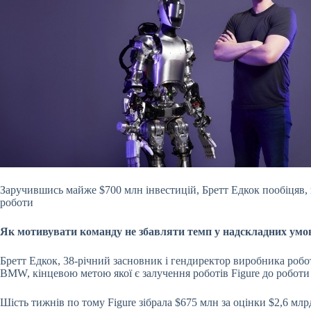
Заручившись майже $700 млн інвестицій, Бретт Едкок пообіцяв, щ
роботи
Як мотивувати команду не збавляти темп у надскладних умо
Бретт Едкок, 38-річний засновник і гендиректор виробника роботі
BMW, кінцевою метою якої є залучення роботів Figure до роботи
Шість тижнів по тому Figure зібрала $675 млн за оцінки $2,6 млр