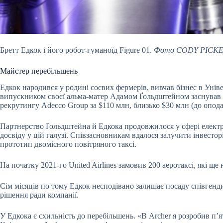
Бретт Едкок і його робот-гуманоїд Figure 01.
Фото CODY PICKE
Майстер перебільшень
Едкок народився у родині соєвих фермерів, вивчав бізнес в Уніве
випускником своєї альма-матер Адамом Ґольдштейном заснував Ve
рекрутингу Adecco Group за $110 млн, близько $30 млн (до опода
Партнерство Ґольдштейна й Едкока продовжилося у сфері електроа
досвіду у цій галузі. Співзасновникам вдалося залучити інвесто
прототип двомісного повітряного таксі.
На початку 2021-го United Airlines замовив 200 аеротаксі, які ще
Сім місяців по тому Едкок несподівано залишає посаду співгендир
рішення ради компанії.
У Едкока є схильність до перебільшень. «В Archer я розробив пʼят