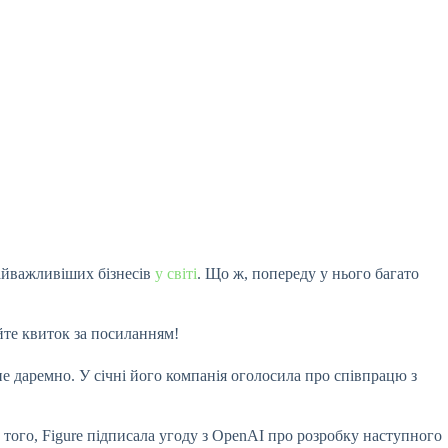
найважливіших бізнесів
у світі
. Що ж,
попереду у нього багато
йте квиток за посиланням!
не даремно. У січні його компанія оголосила про співпрацю з
ім того, Figure підписала угоду з OpenAI про розробку наступного