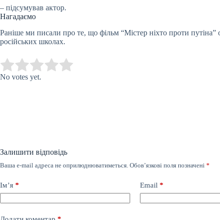
– підсумував актор.
Нагадаємо
Раніше ми писали про те, що фільм “Містер ніхто проти путін
російських школах.
Submit Rating
Rate this item:
No votes yet.
Залишити відповідь
Ваша e-mail адреса не оприлюднюватиметься.
Обов’язкові поля позначені
*
Ім’я
*
Email
*
Додати коментар
*