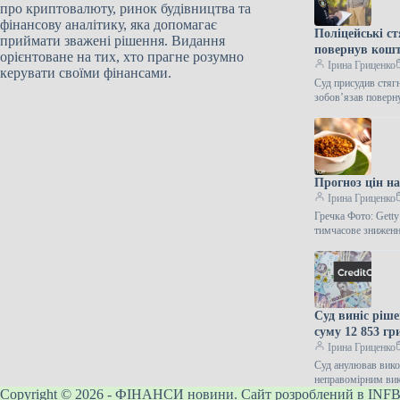
про криптовалюту, ринок будівництва та
фінансову аналітику, яка допомагає
Поліцейські ст
приймати зважені рішення. Видання
повернув кошти
орієнтоване на тих, хто прагне розумно
Ірина Гриценко
керувати своїми фінансами.
Суд присудив стяг
зобов’язав поверн
Прогноз цін на
Ірина Гриценко
Гречка Фото: Getty
тимчасове знижен
Суд виніс ріш
суму 12 853 гр
Ірина Гриценко
Суд анулював вико
неправомірним вик
Copyright © 2026 - ФІНАНСИ новини. Сайт розроблений в INFB