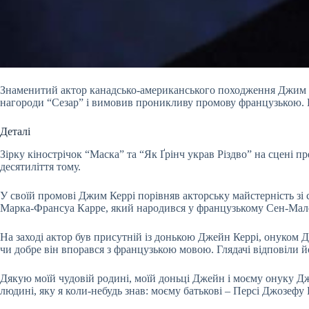
Знаменитий актор канадсько-американського походження Джим Ке
нагороди “Сезар” і вимовив проникливу промову французькою.
Деталі
Зірку кінострічок “Маска” та “Як Ґрінч украв Різдво” на сцені 
десятиліття тому.
У своїй промові Джим Керрі порівняв акторську майстерність зі 
Марка-Франсуа Карре, який народився у французькому Сен-Мало 
На заході актор був присутній із донькою Джейн Керрі, онуком 
чи добре він впорався з французькою мовою. Глядачі відповіли 
Дякую моїй чудовій родині, моїй доньці Джейн і моєму онуку Дже
людині, яку я коли-небудь знав: моєму батькові – Персі Джозефу