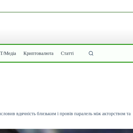
ІТ/Медіа
Криптовалюта
Статті
исловив вдячність близьким і провів паралель
між акторством та