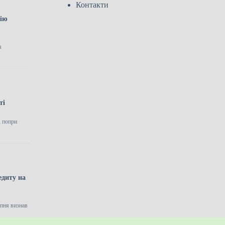
Контакти
цію
я
ті
, попри
едиту на
рпня визнав