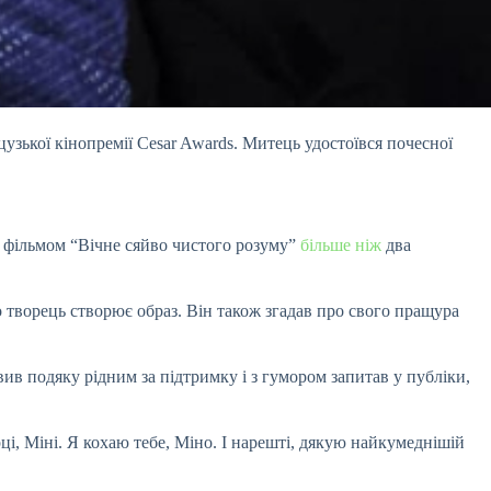
зької кінопремії Cesar Awards. Митець удостоївся почесної
д фільмом “Вічне сяйво чистого розуму”
більше ніж
два
о творець створює образ. Він також згадав про свого пращура
в подяку рідним за підтримку і з гумором запитав у публіки,
і, Міні. Я кохаю тебе, Міно. І нарешті, дякую найкумеднішій