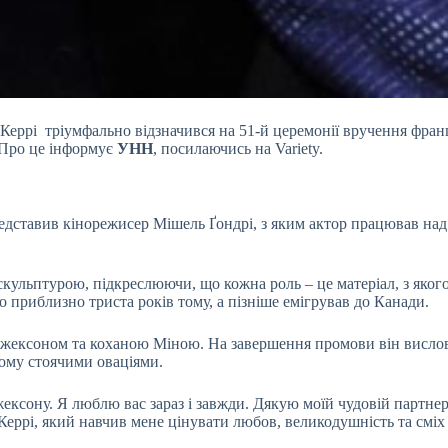
ррі тріумфально відзначився на 51-й церемонії вручення францу
 Про це інформує
УНН
, посилаючись на Variety.
представив кінорежисер Мішель Ґондрі, з яким актор працював на
скульптурою, підкреслюючи, що кожна роль – це матеріал, з яког
приблизно триста років тому, а пізніше емігрував до Канади.
Джексоном та коханою Міною. На завершення промови він вислови
йому стоячими оваціями.
ксону. Я люблю вас зараз і завжди. Дякую моїй чудовій партнерц
 Керрі, який навчив мене цінувати любов, великодушність та сміх