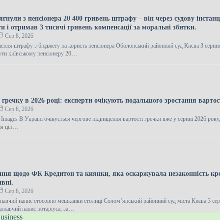
ягнули з пенсіонера 20 400 гривень штрафу – він через судову інстан
 і отримав 3 тисячі гривень компенсації за моральні збитки.
Сер 8, 2026
нення штрафу з бюджету на користь пенсіонера Оболонський районний суд Києва 3 серпн
ути київському пенсіонеру 20…
 гречку в 2026 році: експерти очікують подальшого зростання вартос
Сер 8, 2026
 Images В Україні очікується чергове підвищення вартості гречки вже у серпні 2026 року
ня цін…
ення щодо ФК Кредитон та киянки, яка оскаржувала незаконність кр
ивні.
Сер 8, 2026
навчий напис стосовно мешканки столиці Солом’янський районний суд міста Києва 3 се
онавчий напис нотаріуса, за…
usiness