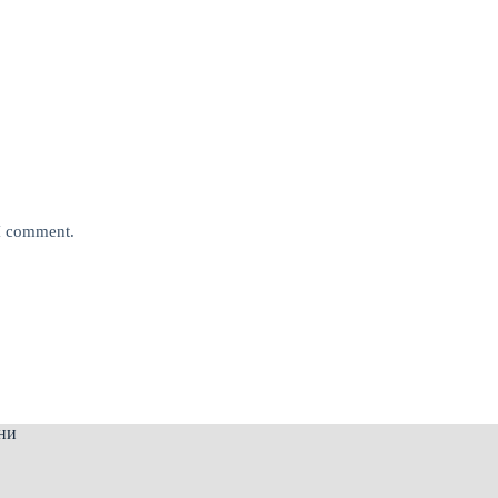
 I comment.
ни