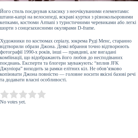
Його стиль поєднував класику з неочікуваними елементами:
штани-капрі на велосипеді, яскраві куртки з різнокольоровими
кепками, костюми Armani з туристичними черевиками або легкі
шорти з сонцезахисними окулярами D-frame.
Художники по костюмах серіалу, зокрема Руді Менс, старанно
відтворили образи Джона. Деякі вбрання точно відтворюють
фотографії 1990-х років, інші — правдиві, але вигадані
комбінації, що відображають його любов до несподіваних
поєднань. Експерти та блогери зауважують: “вплив JFK
Джуніора” виходить за рамки елітних кіл. Не обов’язково
копіювати Джона повністю — головне носити якісні базові речі
та додавати власні особливості.
Submit Rating
Rate this item:
No votes yet.