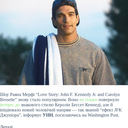
Шоу Раяна Мерфі “Love Story: John F. Kennedy Jr. and Carolyn
Bessette” знову стало популярним. Воно
не тільки
повернуло
інтерес до
знакового стилю Керолін Бессет Кеннеді, але й
ініціювало новий чоловічий напрям — так званий “ефект JFK
Джуніора”, інформує
УНН
, посилаючись на Washington Post.
Деталі