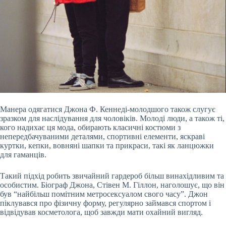
Манера одягатися Джона Ф. Кеннеді-молодшого також слугує
зразком для наслідування для чоловіків. Молоді люди, а також ті,
кого надихає ця мода, обирають класичні костюми з
непередбачуваними деталями, спортивні елементи, яскраві
куртки, кепки, вовняні шапки та прикраси, такі як ланцюжки
для гаманців.
Такий підхід робить звичайний гардероб більш винахідливим та
особистим. Біограф Джона, Стівен М. Гіллон, наголошує, що він
був “найбільш помітним метросексуалом свого часу”. Джон
піклувався про фізичну форму, регулярно займався спортом і
відвідував косметолога, щоб завжди мати охайний вигляд.