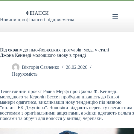
Перейти
до
ФІНАНСИ
вмісту
Новини про фінанси і підприємства
Від екрану до нью-йоркських тротуарів: мода у стилі
Джона Кеннеді-молодшого знову в тренді
Вікторія Савченко
28.02.2026
Нерухомість
Телевізійний проєкт Раяна Мерфі про Джона Ф. Кеннеді-
молодшого та Керолін Бессет пробудив цікавість до їхньої
манери одягатися, викликавши нову тенденцію під назвою
“вплив JFK Джуніора”. Чоловіки віддають перевагу елегантним
костюмам з оригінальними акцентами, а жінки вдягають пальта з
поясами та обручі для волосся у вигляді черепахи.