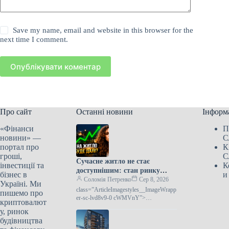
Save my name, email and website in this browser for the
next time I comment.
Опублікувати коментар
Про сайт
Останні новини
Інформ
«Фінанси
П
новини» —
С
портал про
К
гроші,
С
Сучасне житло не стає
інвестиції та
К
доступнішим: стан ринку
бізнес в
и
нерухомості
Соломія Петренко
Сер 8, 2026
Україні. Ми
class=”ArticleImagestyles__ImageWrapp
пишемо про
er-sc-lvd8v9-0 cWMVnY”>
криптовалют
Новобудови не дешевшають: що
у, ринок
відбувається з ринком
будівництва
житлаПропозиції на первинному ринку