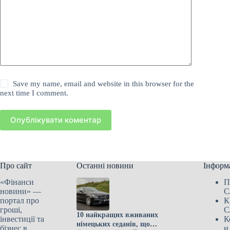
Save my name, email and website in this browser for the
next time I comment.
Опублікувати коментар
Про сайт
Останні новини
Інформ
«Фінанси
П
новини» —
С
портал про
К
гроші,
С
10 найкращих вживаних
інвестиції та
К
німецьких седанів, що
бізнес в
и