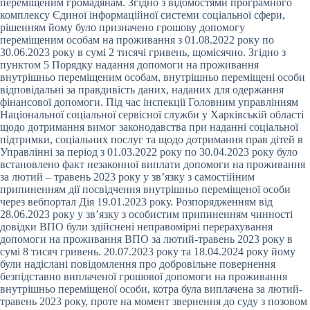
переміщеним громадянам. Згідно з відомостями програмного
комплексу Єдиної інформаційної системи соціальної сфери,
рішенням йому було призначено грошову допомогу
переміщеним особам на проживання з 01.08.2022 року по
30.06.2023 року в сумі 2 тисячі гривень, щомісячно. Згідно з
пунктом 5 Порядку надання допомоги на проживання
внутрішньо переміщеним особам, внутрішньо переміщені особи
відповідальні за правдивість даних, наданих для одержання
фінансової допомоги. Під час інспекції Головним управлінням
Національної соціальної сервісної служби у Харківській області
щодо дотримання вимог законодавства при наданні соціальної
підтримки, соціальних послуг та щодо дотримання прав дітей в
Управлінні за період з 01.03.2022 року по 30.04.2023 року було
встановлено факт незаконної виплати допомоги на проживання
за лютий – травень 2023 року у зв’язку з самостійним
припиненням дії посвідчення внутрішньо переміщеної особи
через вебпортал Дія 19.01.2023 року. Розпорядженням від
28.06.2023 року у зв’язку з особистим припиненням чинності
довідки ВПО були здійснені неправомірні перерахування
допомоги на проживання ВПО за лютий-травень 2023 року в
сумі 8 тисяч гривень. 20.07.2023 року та 18.04.2024 року йому
були надіслані повідомлення про добровільне повернення
безпідставно виплаченої грошової допомоги на проживання
внутрішньо переміщеної особи, котра була виплачена за лютий-
травень 2023 року, проте на момент звернення до суду з позовом