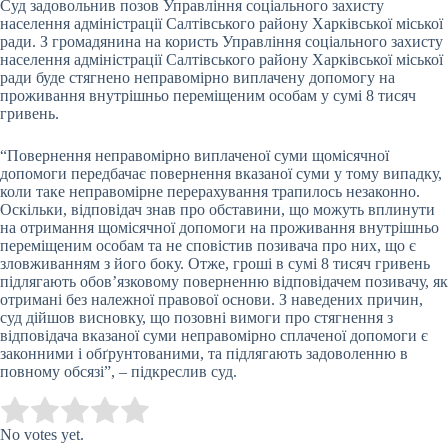
Суд задовольнив позов Управління соціального захисту
населення адміністрації Салтівського району Харківської міської
ради. З громадянина на користь Управління соціального захисту
населення адміністрації Салтівського району Харківської міської
ради буде стягнено неправомірно виплачену допомогу на
проживання внутрішньо переміщеним особам у сумі 8 тисяч
гривень.
“Повернення неправомірно виплаченої суми щомісячної
допомоги передбачає повернення вказаної суми у тому випадку,
коли таке неправомірне перерахування трапилось незаконно.
Оскільки, відповідач знав про обставини, що можуть вплинути
на отримання щомісячної допомоги на проживання внутрішньо
переміщеним особам та не сповістив позивача про них, що є
зловживанням з його боку. Отже, гроші в сумі 8 тисяч гривень
підлягають обов’язковому поверненню відповідачем позивачу, як
отримані без належної правової основи. З наведених причин,
суд дійшов висновку, що позовні вимоги про стягнення з
відповідача вказаної суми неправомірно сплаченої допомоги є
законними і обґрунтованими, та підлягають задоволенню в
повному обсязі”, – підкреслив суд.
Submit Rating
Rate this item:
No votes yet.