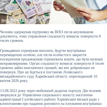
Чоловік одержував підтримку як ВПО після анулювання
документа, тому управління соцзахисту вимагає повернути 8
тисяч гривень
Громадянин отримував виплати, будучи
внутрішньо
переміщеною особою, але після особистого закриття
посвідчення продовжував отримувати кошти, що були визнані
неправомірними. Орган соцзахисту вимагає повернути 8 тисяч
гривень зайво виплачених грошей, які він добровільно не
повернув. Про це йдеться в постанові Лозівського
міськрайонного суду Харківської області, оприлюдненій 10
квітня 2026 року.
13.08.2022 року через мобільний додаток порталу Дія чоловік
звернувся до Управління соціального захисту населення
адміністрації Салтівського району Харківської міської ради з
клопотанням про надання допомоги на існування внутрішньо