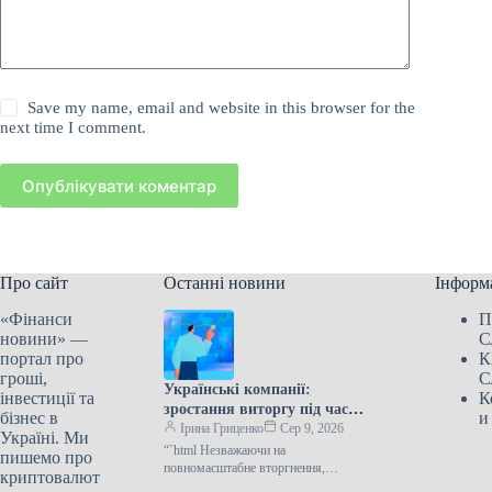
Save my name, email and website in this browser for the
next time I comment.
Опублікувати коментар
Про сайт
Останні новини
Інформ
«Фінанси
П
новини» —
С
портал про
К
гроші,
С
Українські компанії:
інвестиції та
К
зростання виторгу під час
бізнес в
и
війни
Ірина Гриценко
Сер 9, 2026
Україні. Ми
“`html Незважаючи на
пишемо про
повномасштабне вторгнення,
криптовалют
український бізнес демонструє