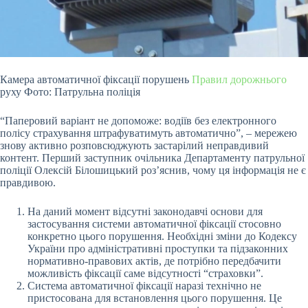
Камера автоматичної фіксації порушень
Правил дорожнього
руху Фото: Патрульна поліція
“Паперовий варіант не допоможе: водіїв без електронного
полісу страхування
штрафуватимуть автоматично”, – мережею
знову активно розповсюджують застарілий неправдивий
контент. Перший заступник очільника Департаменту патрульної
поліції Олексій Білошицький роз’яснив, чому ця інформація не є
правдивою.
На даний момент відсутні законодавчі основи для
застосування системи автоматичної фіксації стосовно
конкретно цього порушення. Необхідні зміни до Кодексу
України про адміністративні проступки та підзаконних
нормативно-правових актів, де потрібно передбачити
можливість фіксації саме відсутності “страховки”.
Система автоматичної фіксації наразі технічно не
пристосована для встановлення цього порушення. Це