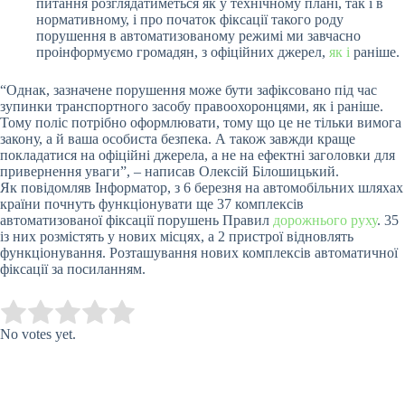
питання розглядатиметься як у технічному плані, так і в
нормативному, і про початок фіксації такого роду
порушення в автоматизованому режимі ми завчасно
проінформуємо громадян, з офіційних джерел,
як і
раніше.
“Однак, зазначене порушення може бути зафіксовано під час
зупинки транспортного засобу правоохоронцями, як і раніше.
Тому поліс потрібно оформлювати, тому що це не тільки вимога
закону, а й ваша особиста безпека. А також завжди краще
покладатися на офіційні джерела, а не на ефектні заголовки для
привернення уваги”, – написав Олексій Білошицький.
Як повідомляв Інформатор, з 6 березня на автомобільних шляхах
країни почнуть функціонувати ще 37 комплексів
автоматизованої фіксації порушень Правил
дорожнього руху
. 35
із них розмістять у нових місцях, а 2 пристрої відновлять
функціонування. Розташування нових комплексів автоматичної
фіксації за посиланням.
Submit Rating
Rate this item:
No votes yet.