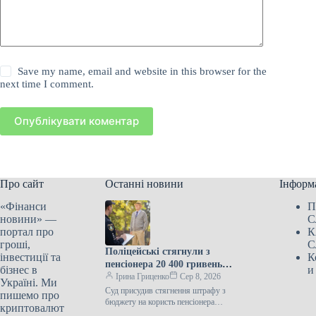
Save my name, email and website in this browser for the
next time I comment.
Опублікувати коментар
Про сайт
Останні новини
Інформ
«Фінанси
П
новини» —
С
портал про
К
гроші,
С
Поліцейські стягнули з
інвестиції та
К
пенсіонера 20 400 гривень
бізнес в
и
штрафу – він через судову
Ірина Гриценко
Сер 8, 2026
Україні. Ми
інстанцію повернув кошти і
Суд присудив стягнення штрафу з
пишемо про
отримав 3 тисячі гривень
бюджету на користь пенсіонера
криптовалют
Оболонський районний суд Києва 3
компенсації за моральні