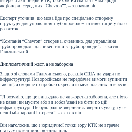
інтереси акціонерів КТК, таких як Казахстан і міжнародні
акціонери, серед них “Chevron””, – зазначив він.
Експерт уточнив, що мова йде про спеціально створену
структуру для управління трубопроводом та інвестицій у його
розвиток.
“Компанія “Chevron” створена, очевидно, для управління
трубопроводом і для інвестицій в трубопроводи”, – сказав
Гальчинський.
Дипломатичний жест, а не заборона
Згідно зі словами Гальчинського, реакція США на удари по
інфраструктурі Новоросійська не передбачає вимоги зупинити
такі дії, а скоріше є спробою окреслити межі власних інтересів.
“Я розумію, що це виглядало не як жорстка заборона, але ніхто
не казав: ви мусите або ви зобов’язані не бити по цій
інфраструктурі. Це було радше звернення: зверніть увагу, тут є
певні міжнародні інтереси”, – сказав він.
Він наголосив, що з юридичної точки зору КТК не втрачає
статусу потенційної воєнної цілі.