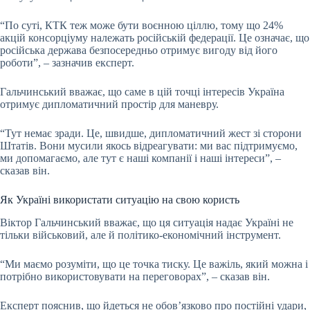
“По суті, КТК теж може бути воєнною ціллю, тому що 24%
акцій консорціуму належать російській федерації. Це означає, що
російська держава безпосередньо отримує вигоду від його
роботи”, – зазначив експерт.
Гальчинський вважає, що саме в цій точці інтересів Україна
отримує дипломатичний простір для маневру.
“Тут немає зради. Це, швидше, дипломатичний жест зі сторони
Штатів. Вони мусили якось відреагувати: ми вас підтримуємо,
ми допомагаємо, але тут є наші компанії і наші інтереси”, –
сказав він.
Як Україні використати ситуацію на свою користь
Віктор Гальчинський вважає, що ця ситуація надає Україні не
тільки військовий, але й політико-економічний інструмент.
“Ми маємо розуміти, що це точка тиску. Це важіль, який можна і
потрібно використовувати на переговорах”, – сказав він.
Експерт пояснив, що йдеться не обов’язково про постійні удари,