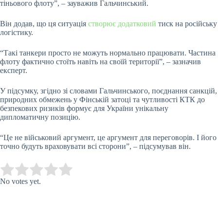
тіньового флоту”, – зауважив Гальчинський.
Він додав, що ця ситуація
створює додатковий
тиск на російську
логістику.
“Такі танкери просто не можуть нормально працювати. Частина
флоту фактично стоїть навіть на своїй території”, – зазначив
експерт.
У підсумку, згідно зі словами Гальчинського, поєднання санкцій,
природних обмежень у Фінській затоці та чутливості КТК до
безпекових ризиків формує для України унікальну
дипломатичну позицію.
“Це не військовий аргумент, це аргумент для переговорів. І його
точно будуть враховувати всі сторони”, – підсумував він.
Submit Rating
Rate this item:
No votes yet.