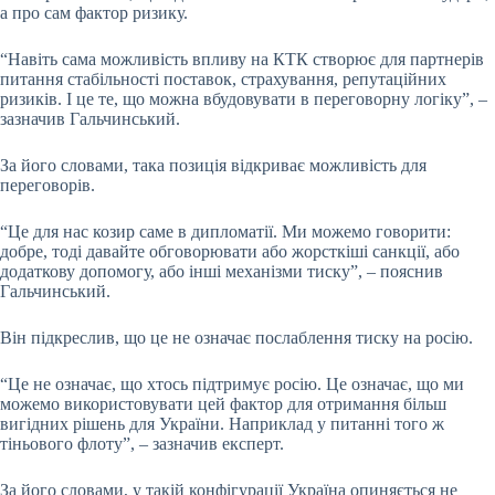
а про сам фактор ризику.
“Навіть сама можливість впливу на КТК створює для партнерів
питання стабільності поставок, страхування, репутаційних
ризиків. І це те, що можна вбудовувати в переговорну логіку”, –
зазначив Гальчинський.
За його словами, така позиція відкриває можливість для
переговорів.
“Це для нас козир саме в дипломатії. Ми можемо говорити:
добре, тоді давайте обговорювати або жорсткіші санкції, або
додаткову допомогу, або інші механізми тиску”, – пояснив
Гальчинський.
Він підкреслив, що це не означає послаблення тиску на росію.
“Це не означає, що хтось підтримує росію. Це означає, що ми
можемо використовувати цей фактор для отримання більш
вигідних рішень для України. Наприклад у питанні того ж
тіньового флоту”, – зазначив експерт.
За його словами, у такій конфігурації Україна опиняється не