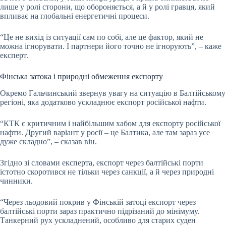
лише у ролі сторони, що обороняється, а й у ролі гравця, який
впливає на глобальні енергетичні процеси.
“Це не вихід із ситуації сам по собі, але це фактор, який не
можна ігнорувати. І партнери його точно не ігнорують”, – каже
експерт.
Фінська затока і природні обмеження експорту
Окремо Гальчинський звернув увагу на ситуацію в Балтійському
регіоні, яка додатково ускладнює експорт російської нафти.
“КТК є критичним і найбільшим хабом для експорту російської
нафти. Другий варіант у росії – це Балтика, але там зараз усе
дуже складно”, – сказав він.
Згідно зі словами експерта, експорт через балтійські порти
істотно скоротився не тільки через санкції, а й через природні
чинники.
“Через льодовий покрив у Фінській затоці експорт через
балтійські порти зараз практично підрізаний до мінімуму.
Танкерний рух ускладнений, особливо для старих суден