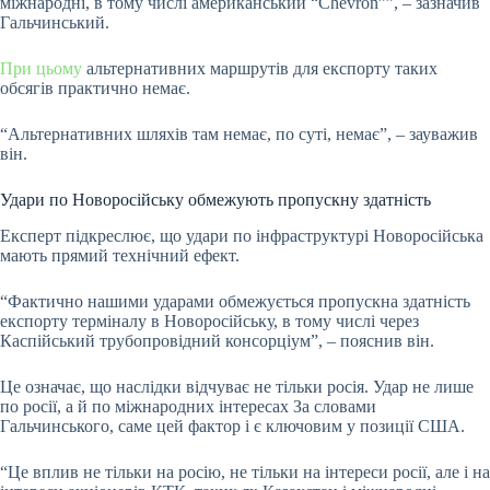
міжнародні, в тому числі американський “Chevron””, – зазначив
Гальчинський.
При цьому
альтернативних маршрутів для експорту таких
обсягів практично немає.
“Альтернативних шляхів там немає, по суті, немає”, – зауважив
він.
Удари по Новоросійську обмежують пропускну здатність
Експерт підкреслює, що удари по інфраструктурі Новоросійська
мають прямий технічний ефект.
“Фактично нашими ударами обмежується пропускна здатність
експорту терміналу в Новоросійську, в тому числі через
Каспійський трубопровідний консорціум”, – пояснив він.
Це означає, що наслідки відчуває не тільки росія. Удар не лише
по росії, а й по міжнародних інтересах За словами
Гальчинського, саме цей фактор і є ключовим у позиції США.
“Це вплив не тільки на росію, не тільки на інтереси росії, але і на