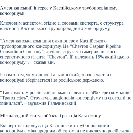
Американський інтерес у Каспійському трубопровідному
консорціумі
Ключовим аспектом, згідно зі словами експерта, є структура
власності Каспійського трубопровідного консорціуму.
“Американська компанія є акціонером Каспійського
трубопровідного консорціуму. Це “Chevron Caspian Pipeline
Consortium Company”, дочірня структура американського
енергетичного гіганта “Chevron”. Їй належить 15% акцій цього
консорціуму”, – сказав він.
Разом з тим, як уточнює Гальчинський, значна частка в
консорціумі зберігається і за російською державою.
“Так само там російській державі належить 24% через компанію
“Транснєфть”. Структура акціонерів консорціуму на сьогодні не
змінилася”, – зауважив Гальчинський.
Міжнародний статус об’єкта і реакція Казахстану
Експерт наголошує, що Каспійський трубопровідний
консорціум є міжнародним об’єктом, а не виключно російською