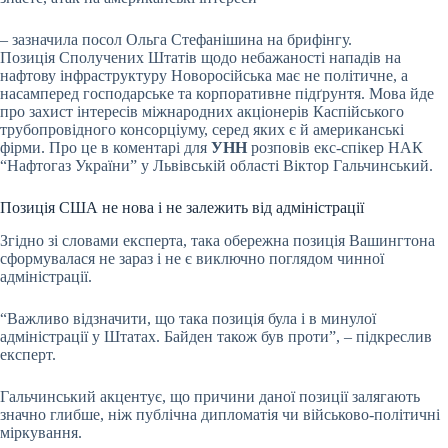
– зазначила посол Ольга Стефанішина на брифінгу.
Позиція Сполучених Штатів щодо небажаності нападів на
нафтову інфраструктуру Новоросійська має не політичне, а
насамперед господарське та корпоративне підґрунтя. Мова йде
про захист інтересів міжнародних акціонерів Каспійського
трубопровідного консорціуму, серед яких є й американські
фірми. Про це в коментарі для
УНН
розповів екс-спікер НАК
“Нафтогаз України” у Львівській області Віктор Гальчинський.
Позиція США не нова і не залежить від адміністрації
Згідно зі словами експерта, така обережна позиція Вашингтона
сформувалася не зараз і не є виключно поглядом чинної
адміністрації.
“Важливо відзначити, що така позиція була і в минулої
адміністрації у Штатах. Байден також був проти”, – підкреслив
експерт.
Гальчинський акцентує, що причини даної позиції залягають
значно глибше, ніж публічна дипломатія чи військово-політичні
міркування.