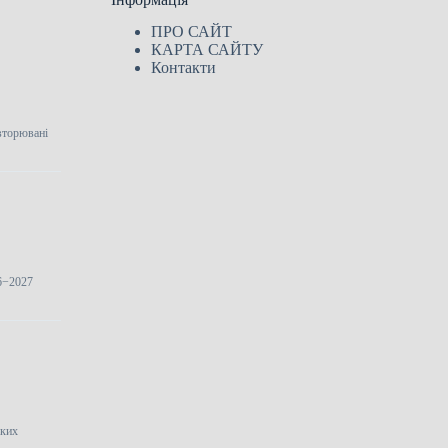
ПРО САЙТ
КАРТА САЙТУ
Контакти
вторювані
26−2027
ьких