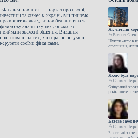
«Фінанси новини» — портал про гроші,
інвестиції та бізнес в Україні. Ми пишемо
про криптовалюту, ринок будівництва та
фінансову аналітику, яка допомагає
Як онлайн-сер
приймати зважені рішення. Видання
Вікторія Савче
орієнтоване на тих, хто прагне розумно
Шукати житло в но
керувати своїми фінансами.
оголошення, дзвін
Якою буде вар
Соломія Петре
Очікуваний середн
років спостерігат
Базове забезпе
Соломія Петре
Базове забезпечен
державах, але їхн