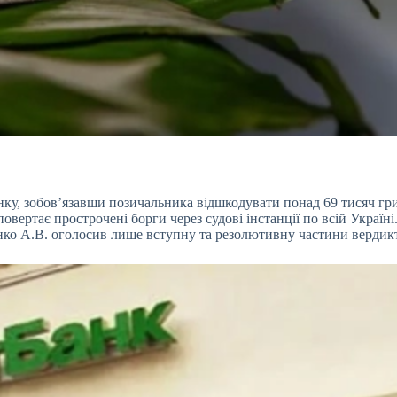
у, зобов’язавши позичальника відшкодувати понад 69 тисяч гр
овертає прострочені борги через судові інстанції по всій Україн
нко А.В. оголосив лише вступну та резолютивну частини вердикту