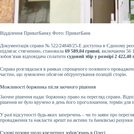
Відділення ПриватБанку Фото: ПриватБанк
Документація справи № 522/24848/25-Е доступна в Єдиному реєст
підлягає стягненню, становила
69 589,04 гривні
, включаючи 56 1
зобов’язав відповідача сплатити
судовий збір у розмірі 2 422,40 
Справа розглядалася в рамках спрощеного позовного провадженн
частин, що зумовлено обсягом обґрунтування позицій сторін.
Можливості боржника після заочного рішення
Заочне рішення надає боржнику право на перегляд справи. Відп
рішення не було вручено в день його проголошення, термін для
У разі відсутності будь-яких заперечень – чи то заяви про перег
провадження та накласти арешт на активи та банківські рахунки
Судові позови щодо кредитних зобов’язань в Одесі