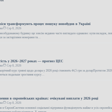
віси трансформують процес пошуку новобудов в Україні
нко
Сер 8, 2026
возбудованому будинку ще зовсім недавно часто виглядало однаково: купи вкладок, по
ки за застарілими номерами та…
тість у 2026−2027 роках — прогноз ЦЕС
нко
Сер 8, 2026
ьорічний курс гривні щодо долара у 2026 році становить 44,5 грн за доларПротягом 20
иметься подальше зростання курсу…
чення в європейських країнах: очікувані виплати у 2026 році
нко
Сер 8, 2026
ня в ЄвропіСистеми основної соціальної підтримки функціонують майже в усіх європейс
і принципи роботи різняться. У деяких…