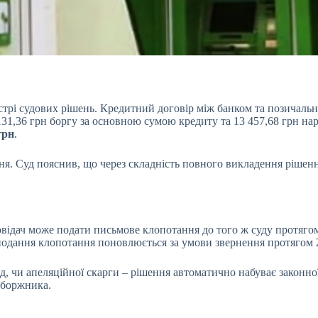
рі судових рішень. Кредитний договір між банком та позичальни
31,36 грн боргу за основною сумою кредиту та 13 457,68 грн нар
грн
.
я. Суд пояснив, що через складність повного викладення рішен
овідач може подати письмове клопотання до того ж суду протяг
 подання клопотання поновлюється за умови звернення протягом 
ляд, чи апеляційної скарги – рішення автоматично набуває законн
 боржника.