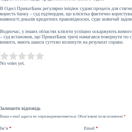
В Одесі ПриватБанк регулярно ініціює судові процеси для стягн
користь банку – суд підтвердив, що клієнтка фактично користува
наявності доказів кредитних правовідносин, суди зазвичай задо
Водночас, у інших областях клієнти успішно оскаржують вимоги
– суд встановив, що ПриватБанк тричі намагався повернути по су
вимоги, мають шанси суттєво вплинути на результат справи.
Submit Rating
Rate this item:
No votes yet.
Залишити відповідь
Ваша e-mail адреса не оприлюднюватиметься.
Обов’язкові поля позначені
*
Ім’я
*
Email
*