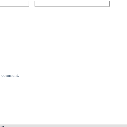
 I comment.
ни