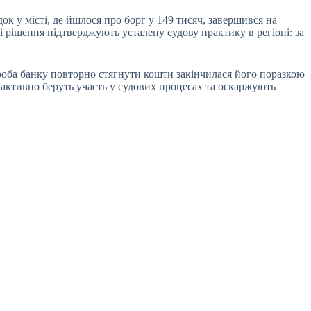
к у місті, де йшлося про борг у 149 тисяч, завершився на
 рішення підтверджують усталену судову практику в регіоні: за
оба банку повторно стягнути кошти закінчилася його поразкою
 активно беруть участь у судових процесах та оскаржують