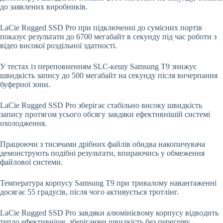
до заявлених виробників.
LaCie Rugged SSD Pro при підключенні до сумісних портів
показує результати до 6700 мегабайт в секунду під час роботи з
відео високої роздільної здатності.
У тестах із переповненням SLC-кешу Samsung T9 знижує
швидкість запису до 500 мегабайт на секунду після вичерпання
буферної зони.
LaCie Rugged SSD Pro зберігає стабільно високу швидкість
запису протягом усього обсягу завдяки ефективнішій системі
охолодження.
Працюючи з тисячами дрібних файлів обидва накопичувача
демонструють подібні результати, впираючись у обмеження
файлової системи.
Температура корпусу Samsung T9 при тривалому навантаженні
досягає 55 градусів, після чого активується тротлінг.
LaCie Rugged SSD Pro завдяки алюмінієвому корпусу відводить
тепло ефективніше, зберігаючи швидкість без перегріву.