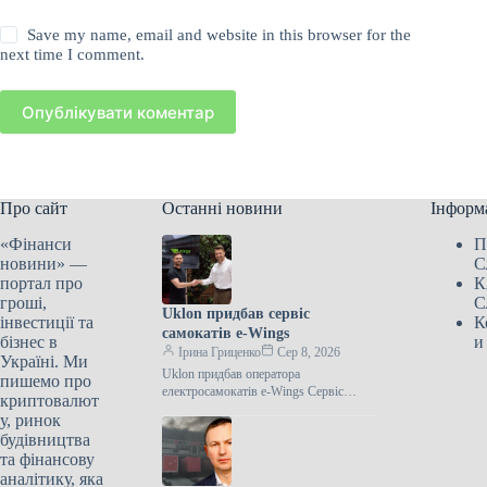
Save my name, email and website in this browser for the
next time I comment.
Опублікувати коментар
Про сайт
Останні новини
Інформ
«Фінанси
П
новини» —
С
портал про
К
гроші,
С
Uklon придбав сервіс
інвестиції та
К
самокатів e-Wings
бізнес в
и
Ірина Гриценко
Сер 8, 2026
Україні. Ми
Uklon придбав оператора
пишемо про
електросамокатів e-Wings Сервіс
криптовалют
Uklon 7 серпня за
у, ринок
будівництва
та фінансову
аналітику, яка