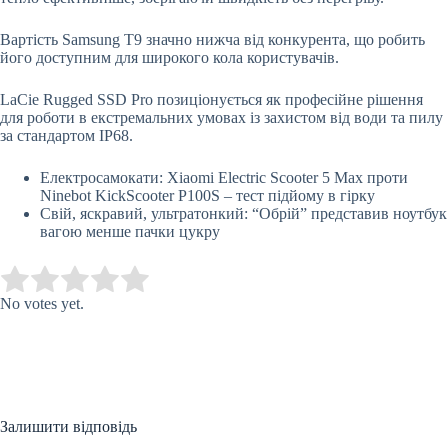
Вартість Samsung T9 значно нижча від конкурента, що робить
його доступним для широкого кола користувачів.
LaCie Rugged SSD Pro позиціонується як професійне рішення
для роботи в екстремальних умовах із захистом від води та пилу
за стандартом IP68.
Електросамокати: Xiaomi Electric Scooter 5 Max проти
Ninebot KickScooter P100S – тест підйому в гірку
Свій, яскравий, ультратонкий: “Обрій” представив ноутбук
вагою менше пачки цукру
Submit Rating
Rate this item:
No votes yet.
Залишити відповідь