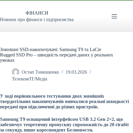
Перейти
до
ФІНАНСИ
вмісту
Новини про фінанси і підприємства
Зовнішні SSD-накопичувачі: Samsung T9 та LaCie
Rugged SSD Pro – швидкість передачі даних у реальних
умовах
Остап Тимошенко
19.03.2026
Телеком/ІТ/Медіа
У ході порівняльного тестування двох зовнішніх
твердотільних накопичувачів вивчалися реальні швидкості
передачі при підключенні до різних пристроїв.
Samsung T9 оснащений інтерфейсом USB 3.2 Gen 2×2, що
забезпечує теоретичну пропускну спроможність до 20 гігабіт
за секунду, пише кореспондент Белновости.