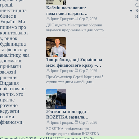
гроші,
С
Кабмін постановив:
інвестиції та
К
податкова надасть
бізнес в
и
Міністерству оборони
Ірина Гриценко
Сер 7, 2026
Україні. Ми
відомості про чоловіків віком
ДПС надасть Міністерству оборони
пишемо про
від 18 до 60 років.
відомості щодо чоловіків для реєстру
криптовалют
“Оберіг” Уряд України доручив
у, ринок
Державній податковій службі передати
будівництва
Міністерству оборони інформацію
та фінансову
аналітику, яка
Топ-роботодавці України на
допомагає
межі фінансового краху –
приймати
Корецький обіцяє їм… новітні
Ірина Гриценко
Сер 7, 2026
зважені
сховища
рішення.
Прем’єр-міністр Сергій Корецький 5
серпня став днем жалоби для
Видання
українського бізнесу. Внаслідок
орієнтоване
потужного ракетного удару РФ у ніч
на тих, хто
на 5…
прагне
розумно
керувати
Збитки на мільярди –
своїми
ROZETKA зазнала
фінансами.
найсерйозніших фінансових
Ірина Гриценко
Сер 7, 2026
втрат в історії компанії
ROZETKA повідомила про
безпрецедентні збитки ROZETKA
Copyright © 2026 - ФІНАНСИ новини. Сайт
зазнала найсуттєвіших прямих збитків