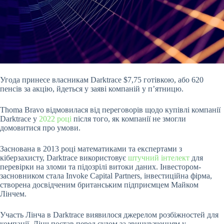
Угода принесе власникам Darktrace $7,75 готівкою, або 620
пенсів за акцію, йдеться у заяві компаній у п’ятницю.
Thoma Bravo відмовилася від переговорів щодо купівлі
компанії
Darktrace у
2022 році
після того, як компанії не змогли
домовитися про умови.
Заснована в 2013 році математиками та експертами з
кіберзахисту, Darktrace використовує
штучний інтелект
для
перевірки на зломи та підозрілі витоки даних. Інвестором-
засновником стала Invoke Capital Partners, інвестиційна фірма,
створена досвідченим британським підприємцем Майком
Лінчем.
Участь Лінча в Darktrace виявилося джерелом розбіжностей для
компанії. Лінч постав перед судом за звинуваченням у