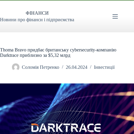
Перейти
до
ФІНАНСИ
вмісту
Новини про фінанси і підприємства
Thoma Bravo придбає британську cybersecurity-компанію
Darktrace приблизно за $5,32 млрд
Соломія Петренко
26.04.2024
Інвестиції