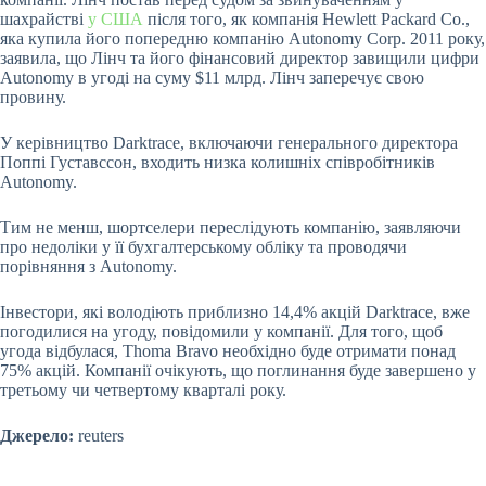
шахрайстві
у США
після того, як компанія Hewlett Packard Co.,
яка купила його попередню компанію Autonomy Corp. 2011 року,
заявила, що Лінч та його фінансовий директор завищили цифри
Autonomy в угоді на суму $11 млрд. Лінч заперечує свою
провину.
У керівництво Darktrace, включаючи генерального директора
Поппі Густавссон, входить низка колишніх співробітників
Autonomy.
Тим не менш, шортселери переслідують компанію, заявляючи
про недоліки у її бухгалтерському обліку та проводячи
порівняння з Autonomy.
Інвестори, які володіють приблизно 14,4% акцій Darktrace, вже
погодилися на угоду, повідомили у компанії. Для того, щоб
угода відбулася, Thoma Bravo необхідно буде отримати понад
75% акцій. Компанії очікують, що поглинання буде завершено у
третьому чи четвертому кварталі року.
Джерело:
reuters