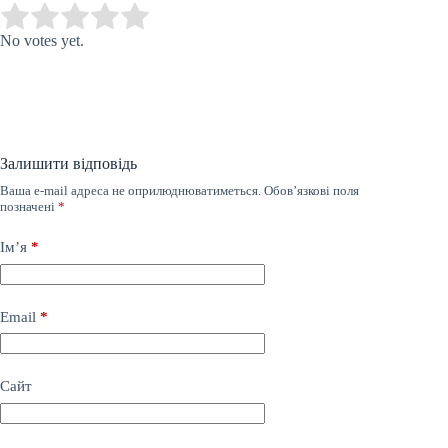
Submit Rating
Rate this item:
No votes yet.
Залишити відповідь
Ваша e-mail адреса не оприлюднюватиметься.
Обов’язкові поля
позначені
*
Ім’я
*
Email
*
Сайт