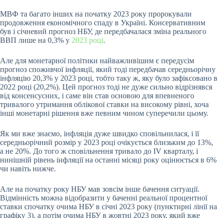
МВФ та багато інших на початку 2023 року пророкували
продовження економічного спаду в Україні. Консервативним
був і січневий прогноз НБУ, де передбачалася зміна реального
ВВП лише на 0,3% у
2023 році
.
Але для монетарної політики найважливішим є передусім
прогноз споживчої інфляції, який тоді передбачав середньорічну
інфляцію 20,3% у 2023 році, тобто таку ж, яку було зафіксовано в
2022 році (20,2%). Цей прогноз тоді не дуже сильно відрізнявся
від консенсусних, і саме він став основою для впевненого
тривалого утримання облікової ставки на високому рівні, хоча
інші монетарні рішення вже певним чином суперечили цьому.
Як ми вже знаємо, інфляція дуже швидко сповільнилася, і її
середньорічний розмір у 2023 році очікується близьким до 13%,
а не 20%. До того ж сповільнення тривало до ІV кварталу, і
нинішній рівень інфляції на останні місяці року оцінюється в 6%
чи навіть нижче.
Але на початку року НБУ мав зовсім інше бачення ситуації.
Відмінність можна відобразити у баченні реальної процентної
ставки спочатку очима НБУ в січні 2023 року (пунктирні лінії на
графіку 3), а потім очима НБУ в жовтні 2023 року, який вже