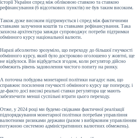
історії України спред між обліковою ставкою та ставкою
рефінансування (6 відсоткових пунктів) не був таким високим.
Також дуже високим підтримується і спред між фактичними
ставками залучення коштів та ставками рефінансування. Така
захисна архітектура завжди супроводжує потреби підтримки
обмінного курсу національної валюти.
Наразі абсолютно зрозуміло, що переходу до більшої гнучкості
обмінного курсу, який було достроково оголошено у жовтні, ще
не відбулося. Він відбудеться згодом, коли регулятор дійсно
обмежить рівень задоволення чистого попиту на ринку.
А поточна побудова монетарної політики нагадує нам, що
справжнє посилення гнучкості обмінного курсу ще попереду, і
де-факто досі високі реальні ставки регулятора ще мають
забезпечити менші суспільні втрати цього переходу.
Отже, у 2024 році ми будемо свідками фактичної реалізації
підпорядкування монетарної політики потребам управління
валютними ризиками держави (разом з вибірковим управлінням
потужною системою адміністративних валютних обмежень).