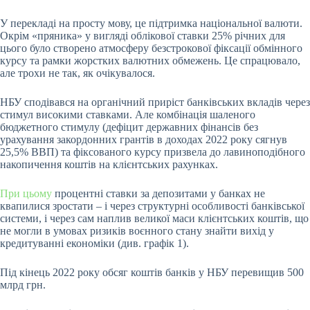
У перекладі на просту мову, це підтримка національної валюти.
Окрім «пряника» у вигляді облікової ставки 25% річних для
цього було створено атмосферу безстрокової фіксації обмінного
курсу та рамки жорстких валютних обмежень. Це спрацювало,
але трохи не так, як очікувалося.
НБУ сподівався на органічний приріст банківських вкладів через
стимул високими ставками. Але комбінація шаленого
бюджетного стимулу (дефіцит державних фінансів без
урахування закордонних грантів в доходах 2022 року сягнув
25,5% ВВП) та фіксованого курсу призвела до лавиноподібного
накопичення коштів на клієнтських рахунках.
При цьому
процентні ставки за депозитами у банках не
квапилися зростати – і через структурні особливості банківської
системи, і через сам наплив великої маси клієнтських коштів, що
не могли в умовах ризиків воєнного стану знайти вихід у
кредитуванні економіки (див. графік 1).
Під кінець 2022 року обсяг коштів банків у НБУ перевищив 500
млрд грн.