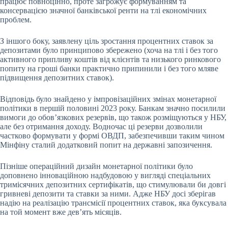
працює повноцінно, проте загрожує формуванням та
консервацією значної банківської ренти на тлі економічних
проблем.
З іншого боку, заявлену ціль зростання процентних ставок за
депозитами було принципово збережено (хоча на тлі і без того
активного припливу коштів від клієнтів та низького ринкового
попиту на гроші банки практично припинили і без того мляве
підвищення депозитних ставок).
Відповідь було знайдено у імпровізаційних змінах монетарної
політики в першій половині 2023 року. Банкам значно посилили
вимоги до обов’язкових резервів, що також розміщуються у НБУ,
але без отримання доходу. Водночас ці резерви дозволили
частково формувати у формі ОВДП, забезпечивши таким чином
Мінфіну сталий додатковий попит на державні запозичення.
Пізніше операційний дизайн монетарної політики було
доповнено інноваційною надбудовою у вигляді спеціальних
тримісячних депозитних сертифікатів, що стимулювали би довгі
гривневі депозити та ставки за ними. Адже НБУ досі зберігав
надію на реалізацію трансмісії процентних ставок, яка буксувала
на той момент вже дев’ять місяців.