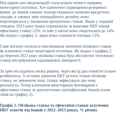
Наслідком цих імпровізацій стала втрата чіткого напряму
монетарної політики. Хоч канонічно підвищення резервних
вимог до банків означає пожорсткішання грошово-кредитних
заходів, в умовах змін операційного дизайну воно
перетворилося у зниження процентних ставок. Якщо у перший
тиждень 2023 року банки отримували за коштами НБУ пікову
ефективну ставку 22%, то вже у квітні вона скоротилася до 14%.
Як видно з графіку 2, зараз вона становить близько 12%.
Саме весною почалося нівелювання значення облікової ставки
як ключової ставки монетарної політики. Як видно з графіка 2,
до березня 2023 року облікова ставка була абсолютно тотожною
ставці абсорбування надлишкової ліквідності.
За цим послідувала низка рішень, через які ці два поняття сильно
розійшлися. А останнє рішення НБУ рухати тільки облікову
ставку, не змінюючи інші, тільки зафіксувало цю нову
реальність. Тепер ключовим монетарним бенчмарком є
ефективна ставка за депозитними сертифікатами банків (синя
лінія на графіку 2).
Графік 2. Облікова ставка та ефективні ставки залучення
НБУ коштів від банків у 2022–2023 роках, % річних