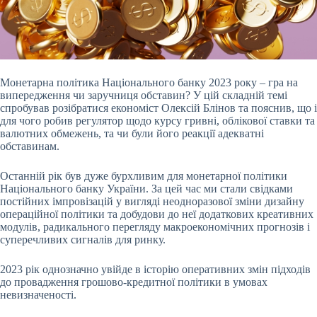
Монетарна політика Національного банку 2023 року – гра на
випередження чи заручниця обставин? У цій складній темі
спробував розібратися економіст Олексій Блінов та
пояснив,
що і
для чого робив регулятор щодо курсу гривні, облікової ставки та
валютних обмежень, та
чи були його реакції адекватні
обставинам.
Останній рік був дуже бурхливим для монетарної політики
Національного банку України. За цей час ми стали свідками
постійних імпровізацій у вигляді неодноразової зміни дизайну
операційної політики та добудови до неї додаткових креативних
модулів, радикального перегляду макроекономічних прогнозів і
суперечливих сигналів для ринку.
2023 рік однозначно увійде в історію оперативних змін підходів
до провадження грошово-кредитної політики в умовах
невизначеності.