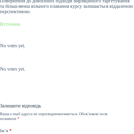
Повернення до довоєнних підходів інфляційного таргетування
та більш-менш вільного плавання курсу залишається віддаленою
перспективою.
Источник
Submit Rating
Rate this item:
No votes yet.
Submit Rating
Rate this item:
No votes yet.
Залишити відповідь
Ваша e-mail адреса не оприлюднюватиметься.
Обов’язкові поля
позначені
*
Ім’я
*