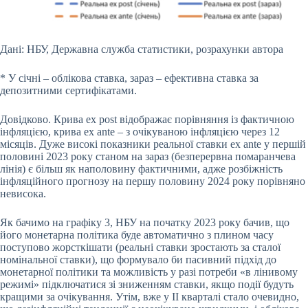
Дані: НБУ, Державна служба статистики, розрахунки автора
* У січні – облікова ставка, зараз – ефективна ставка за
депозитними сертифікатами.
Довідково. Крива ex post відображає порівняння із фактичною
інфляцією, крива ex ante – з очікуваною інфляцією через 12
місяців. Дуже високі показники реальної ставки ex ante у першій
половині 2023 року станом на зараз (безперервна помаранчева
лінія) є більш як наполовину фактичними, адже розбіжність
інфляційного прогнозу на першу половину 2024 року порівняно
невисока.
Як бачимо на графіку 3, НБУ на початку 2023 року бачив, що
його монетарна політика буде автоматично з плином часу
поступово жорсткішати (реальні ставки зростають за сталої
номінальної ставки), що формувало би пасивний підхід до
монетарної політики та можливість у разі потреби «в лінивому
режимі» підключатися зі зниженням ставки, якщо події будуть
кращими за очікування. Утім, вже у ІІ кварталі стало очевидно,