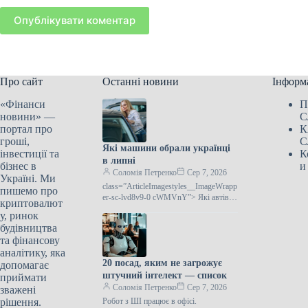
Опублікувати коментар
Про сайт
Останні новини
Інформ
«Фінанси
П
новини» —
С
портал про
К
гроші,
С
Які машини обрали українці
інвестиції та
К
в липні
бізнес в
и
Соломія Петренко
Сер 7, 2026
Україні. Ми
class=”ArticleImagestyles__ImageWrapp
пишемо про
er-sc-lvd8v9-0 cWMVnY”> Які автівки
криптовалют
придбали українці у липніЗгідно з
у, ринок
інформацією Укравтопрому, у липні
будівництва
поточного року в Україні
та фінансову
аналітику, яка
20 посад, яким не загрожує
допомагає
штучний інтелект — список
приймати
Соломія Петренко
Сер 7, 2026
зважені
рішення.
Робот з ШІ працює в офісі.