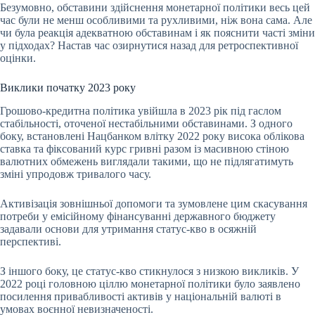
Безумовно, обставини здійснення монетарної політики весь цей
час були не менш особливими та рухливими, ніж вона сама. Але
чи була реакція адекватною обставинам і як пояснити часті зміни
у підходах? Настав час озирнутися назад для ретроспективної
оцінки.
Виклики початку 2023 року
Грошово-кредитна політика увійшла в 2023 рік під гаслом
стабільності, оточеної нестабільними обставинами. З одного
боку, встановлені Нацбанком влітку 2022 року
висока облікова
ставка
та фіксований курс гривні разом із масивною стіною
валютних обмежень виглядали такими, що не підлягатимуть
зміні упродовж тривалого часу.
Активізація зовнішньої допомоги та зумовлене цим скасування
потреби у емісійному фінансуванні державного бюджету
задавали основи для утримання статус-кво в осяжній
перспективі.
З іншого боку, це статус-кво стикнулося з низкою викликів. У
2022 році головною ціллю монетарної політики було заявлено
посилення привабливості активів у національній валюті в
умовах воєнної невизначеності.