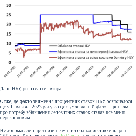
Дані: НБУ, розрахунки автора
Отже, де-факто зниження процентних ставок НБУ розпочалося
ще у І кварталі 2023 року. За цих умов давній діалог з ринком
про потребу збільшення депозитних ставок ставав все менш
переконливим.
Не допомагали і прогнози незмінної облікової ставки на рівні
25% принаймні аж до весни
2024 року
. З кожним місяцем