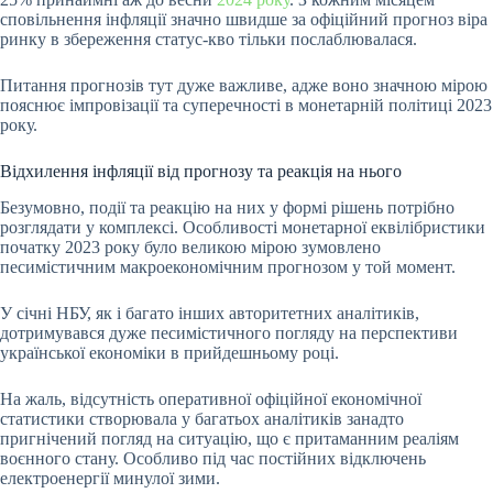
сповільнення інфляції значно швидше за офіційний прогноз віра
ринку в збереження статус-кво тільки послаблювалася.
Питання прогнозів тут дуже важливе, адже воно значною мірою
пояснює імпровізації та суперечності в монетарній політиці 2023
року.
Відхилення інфляції від прогнозу та реакція на нього
Безумовно, події та реакцію на них у формі рішень потрібно
розглядати у комплексі. Особливості монетарної еквілібристики
початку 2023 року було великою мірою зумовлено
песимістичним макроекономічним прогнозом у той момент.
У січні НБУ, як і багато інших авторитетних аналітиків,
дотримувався дуже песимістичного погляду на перспективи
української економіки в прийдешньому році.
На жаль, відсутність оперативної офіційної економічної
статистики створювала у багатьох аналітиків занадто
пригнічений погляд на ситуацію, що є притаманним реаліям
воєнного стану. Особливо під час постійних відключень
електроенергії минулої зими.