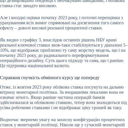
що дезінфляційні тенденції є неочікувано швидкими, і облікова
ставка стає занадто високою.
Але і вихідні оцінки початку 2023 року, і поточні переоцінки з
урахуванням всіх вимог спрямовані на досягнення того самого
ефекту – доволі високої реальної процентної ставки.
Як видно з графіку 3, внаслідок останніх рішень НБУ криві
реальної ключової ставки знов-таки стабілізуються у діапазоні 5–
10%, що відображає приблизно ту саму жорстку модель, що і на
початку 2023 року, до радикального переформатування
операційного дизайну. Суть цього підходу та сама, що і раніше.
Це підтримка національної валюти.
Справжня гнучкість обмінного курсу ще попереду
Отже, із жовтня 2023 року облікова ставка посунута на дальню
вітрину монетарної політики. За вчорашніми лекалами вона не
означає нічого. Якщо раніше частина операцій банків
здійснювалася за обліковою ставкою, тепер вона знаходиться під
усіма робочими ставками і не відображає ціну грошей як таку.
Водночас звернемо увагу на захисну конфігурацію процентних
ставок у монетарній політиці. Ніколи ще у сучасній монетарній