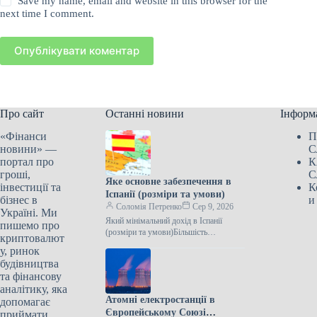
Save my name, email and website in this browser for the
next time I comment.
Опублікувати коментар
Про сайт
Останні новини
Інформ
«Фінанси
П
новини» —
С
портал про
К
гроші,
С
Яке основне забезпечення в
інвестиції та
К
Іспанії (розміри та умови)
бізнес в
и
Соломія Петренко
Сер 9, 2026
Україні. Ми
Який мінімальний дохід в Іспанії
пишемо про
(розміри та умови)Більшість
криптовалют
європейських країн мають програми
у, ринок
мінімального доходу (Minimum
будівництва
Income Schemes). Їхньою метою є…
та фінансову
аналітику, яка
Атомні електростанції в
допомагає
Європейському Союзі
приймати