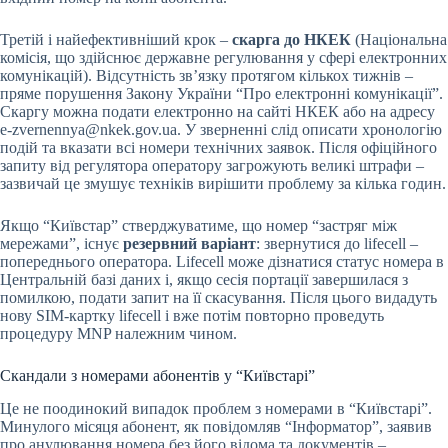
Третій і найефективніший крок –
скарга до НКЕК
(Національна
комісія, що здійснює державне регулювання у сфері електронних
комунікацій). Відсутність зв’язку протягом кількох тижнів –
пряме порушення Закону України “Про електронні комунікації”.
Скаргу можна подати електронно на сайті НКЕК або на адресу
e-zvernennya@nkek.gov.ua
. У зверненні слід описати хронологію
подій та вказати всі номери технічних заявок. Після офіційного
запиту від регулятора оператору загрожують великі штрафи –
зазвичай це змушує техніків вирішити проблему за кілька годин.
Якщо “Київстар” стверджуватиме, що номер “застряг між
мережами”, існує
резервний варіант
: звернутися до lifecell –
попереднього оператора. Lifecell може дізнатися статус номера в
Центральній базі даних і, якщо сесія портації завершилася з
помилкою, подати запит на її скасування. Після цього видадуть
нову SIM-картку lifecell і вже потім повторно проведуть
процедуру MNP належним чином.
Скандали з номерами абонентів у “Київстарі”
Це не поодинокий випадок проблем з номерами в “Київстарі”.
Минулого місяця абонент, як повідомляв “Інформатор”, заявив
про анулювання номера без його відома та документів –