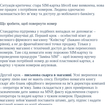
Ситуація критична: стара SIM-картка lifecell вже вимкнена, нова
не працює з потрібним номером. Людина одночасно
залишається без зв’язку та доступу до мобільного банкінгу.
Що зробити, щоб повернути номер
Стандартна підтримка у подібних випадках не допомагає –
потрібні рішучіші дії. Перший крок – особистий візит до
великого фірмового магазину “Київстар” (бажано обласного
рівня), а не до франчайзингової точки продажу. Тільки у
великому магазині є технічний доступ до бази перенесених
номерів. Там слід вимагати нову порожню SIM-картку та
проведення процедури “Заміна SIM” – щоб інженер вручну
прив’язав потрібний номер до нової пластикової картки, а
картку з чужим номером анулював.
Другий крок –
письмова скарга в магазині
. Усні звернення на
гарячу лінію вже не мають сенсу. Потрібно вимагати книгу
скарг або бланк офіційного звернення на ім’я директора компанії
– оператора зв’язку. Заява складається у двох примірниках із
зазначенням дати заявки на MNP, факту відключення старого
оператора та видачі картки з чужим номером. Працівник
магазину зобов’язаний поставити штамп, дату, підпис і надати
вхідний номер на копії абонента.