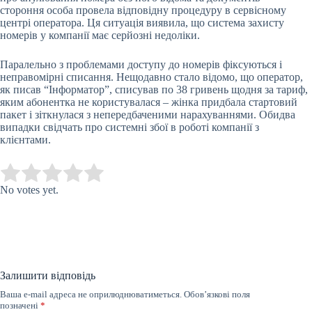
стороння особа провела відповідну процедуру в сервісному
центрі оператора. Ця ситуація виявила, що система захисту
номерів у компанії має серйозні недоліки.
Паралельно з проблемами доступу до номерів фіксуються і
неправомірні списання. Нещодавно стало відомо, що оператор,
як писав “Інформатор”, списував по 38 гривень щодня за тариф,
яким абонентка не користувалася – жінка придбала стартовий
пакет і зіткнулася з непередбаченими нарахуваннями. Обидва
випадки свідчать про системні збої в роботі компанії з
клієнтами.
Submit Rating
Rate this item:
No votes yet.
Залишити відповідь
Ваша e-mail адреса не оприлюднюватиметься.
Обов’язкові поля
позначені
*