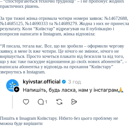
– “спостерігаються технічні труднощі” – і не пропонує жодних
практичних рішень.
За три тижні жінка отримала чотири номери заявок: №14672688,
№14685125, №14690333 та №14689279. Жодна з них не принесла
результату. Коли “Київстар” відреагував на її публікацію і
попросив написати в Instagram, жінка відповіла:
“Я писала, тегала вас. Все, що ви зробили – оформили чергову
заявку, в мене їх вже чотири. Це нічого не змінює, нічого не
вирішується. Просто хочеться плакати від безсилля та від того,
що у вас таке паскудне відношення до своїх нових абонентів”, –
написала абонентка у відповідь на прохання “Київстару”
звернутись в Instagram.
Пишіть в Insagram Київстару. Нібито без цього проблему не
можна буде вирішити