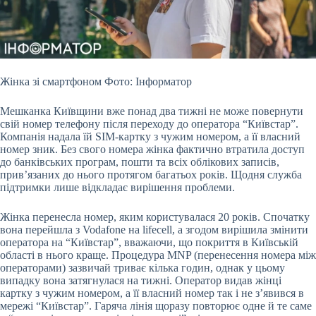
Жінка зі смартфоном Фото: Інформатор
Мешканка Київщини вже понад два тижні не може повернути
свій номер телефону після переходу до оператора “Київстар”.
Компанія надала
їй SIM-картку з чужим номером, а її власний
номер зник. Без свого номера жінка фактично втратила доступ
до банківських програм, пошти та всіх облікових записів,
прив’язаних до нього протягом багатьох років. Щодня служба
підтримки лише відкладає вирішення проблеми.
Жінка перенесла номер, яким користувалася 20 років. Спочатку
вона перейшла з Vodafone на lifecell, а згодом вирішила змінити
оператора на “Київстар”, вважаючи, що покриття в Київській
області в нього краще. Процедура MNP (перенесення номера між
операторами) зазвичай триває кілька годин, однак у цьому
випадку вона затягнулася на тижні. Оператор видав жінці
картку з чужим номером, а її власний номер так і не з’явився в
мережі “Київстар”. Гаряча лінія щоразу повторює одне й те саме