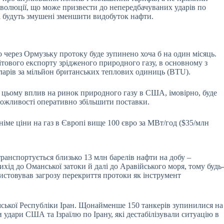
революції, що може призвести до непередбачуваних ударів по
 і будуть змушені зменшити видобуток нафти.
 через Ормузьку протоку буде зупинено хоча б на один місяць.
ітового експорту зрідженого природного газу, в основному з
оларів за мільйон британських теплових одиниць (BTU).
ри цьому вплив на ринок природного газу в США, імовірно, буде
 можливості оперативно збільшити поставки.
іме ціни на газ в Європі вище 100 євро за МВт/год ($35/млн
ранспортується близько 13 млн барелів нафти на добу –
хід до Оманської затоки й далі до Аравійського моря, тому будь-
ористовував загрозу перекриття протоки як інструмент
амської Республіки Іран. Щонайменше 150 танкерів зупинилися на
 удари США та Ізраїлю по Ірану, які дестабілізували ситуацію в