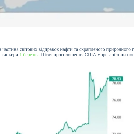
частина світових відправок нафти та скрапленого природного га
ві танкери
1 березня
. Після проголошення США морської зони по