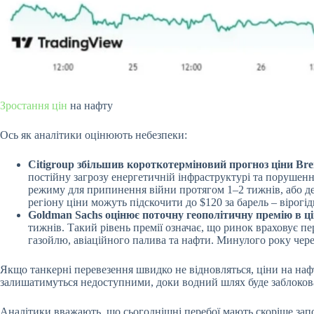
Зростання цін
на нафту
Ось як аналітики оцінюють небезпеки:
Citigroup збільшив короткотерміновий прогноз ціни Bren
постійну загрозу енергетичній інфраструктурі та порушенн
режиму для припинення війни протягом 1–2 тижнів, або де
регіону ціни можуть підскочити до $120 за барель – вірогід
Goldman Sachs оцінює поточну геополітичну премію в ці
тижнів. Такий рівень премії означає, що ринок враховує пе
газойлю, авіаційного палива та нафти. Минулого року чер
Якщо танкерні перевезення швидко не відновляться, ціни на наф
залишатимуться недоступними, доки водний шлях буде заблоков
Аналітики вважають, що сьогоднішні перебої мають скоріше зап