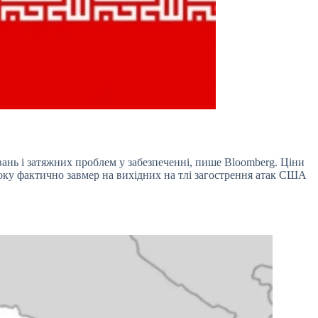
вань і затяжних проблем у забезпеченні, пише Bloomberg. Ціни
току фактично завмер на вихідних на тлі загострення атак США