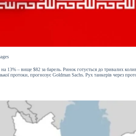
mages
а на 13% – вище $82 за барель. Ринок
готується до тривалих коли
ької протоки, прогнозує Goldman Sachs. Рух танкерів через про