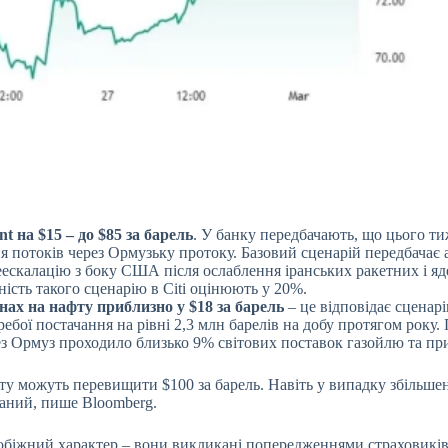
t на $15 – до $85 за барель
. У банку передбачають, що цього ти
я потоків через Ормузьку протоку. Базовий сценарій передбачає 
ескалацію з боку США після ослаблення іранських ракетних і яд
ність такого сценарію в Citi оцінюють у 20%.
нах на нафту приблизно у $18 за барель
– це відповідає сценар
ребої постачання на рівні 2,3 млн барелів на добу протягом року
ез Ормуз проходило близько 9% світових поставок газойлю та п
ту можуть перевищити $100 за барель. Навіть у випадку збільше
аний, пише Bloomberg.
обіжний характер – вони викликані попередженнями страховиків 