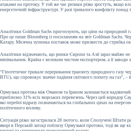
атаками на протоку. У той же час ризики різко зростуть, якщо в
енергетичній інфраструктурі. У разі тривалого конфлікту понад
Аналітики Goldman Sachs прогнозують, що ціни на природний газ
Про це пише Bloomberg із посиланням на звіт Goldman Sachs. Че
Катару. Місячна зупинка поставок може призвести до стрибка єв
Аналітики відзначають, що ринки Європи та Азії зараз майже не
мінімальним. Країна є великим чистим експортером, а її заводи
“Гіпотетичне тривале переривання транзиту природного газу чере
BTU), що спровокує значне падіння світового попиту на газ”, – йд
Ормузька протока між Оманом та Іраном залишається надзвичай
приблизно 31% всіх морських перевезень. Через цей коридор Сауді
які перебої відразу позначаються на глобальних цінах на енергон
політичного впливу.
Ситуація різко загострилася 28 лютого, коли Сполучені Штати р
якорі в Перській затоці поблизу Ормузької протоки, тоді як ще к
регіоні та спричинили транспортний колапс.