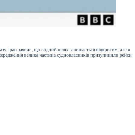
зу. Іран заявив, що водний шлях залишається відкритим, але в
передження велика частина судновласників призупинили рейси