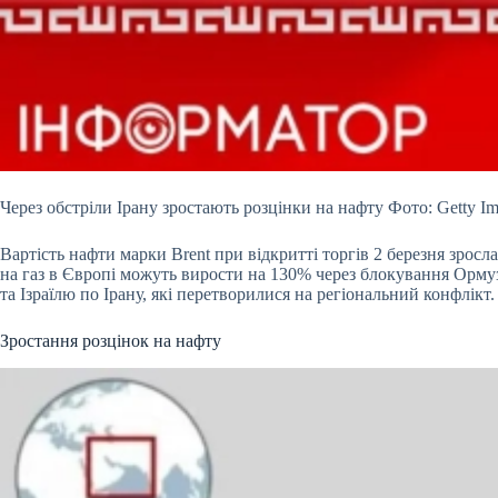
Через обстріли Ірану зростають розцінки на нафту Фото: Getty I
Вартість нафти марки Brent при відкритті торгів 2 березня зросл
на газ в Європі можуть вирости на 130% через блокування Ормуз
та Ізраїлю по Ірану, які перетворилися на регіональний конфлікт.
Зростання розцінок на нафту