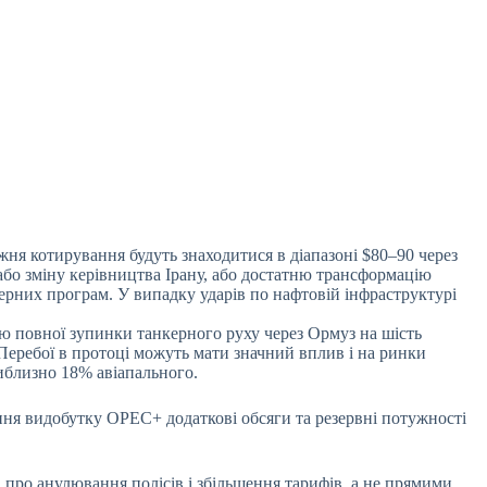
жня котирування будуть знаходитися в діапазоні $80–90 через
або зміну керівництва Ірану, або достатню трансформацію
ерних програм. У випадку ударів по нафтовій інфраструктурі
ію повної зупинки танкерного руху через Ормуз на шість
. Перебої в протоці можуть мати значний вплив і на ринки
риблизно 18% авіапального.
ння видобутку OPEC+ додаткові обсяги та резервні потужності
про анулювання полісів і збільшення тарифів, а не прямими