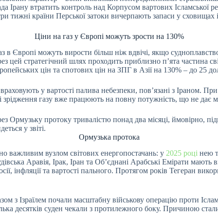
лада Ірану втратить контроль над Корпусом вартових Ісламської 
 три тижні країни Перської затоки вичерпають запаси у сховищах
Ціни на газ у Європі можуть зрости на 130%
 в Європі можуть вирости більш ніж вдвічі, якщо судноплавство
рез цей стратегічний шлях проходить приблизно п’ята частина св
ропейських цін та спотових цін на ЗПГ в Азії на 130% – до 25 д
 враховують у вартості палива небезпеки, пов’язані з Іраном. П
 зі зрідження газу вже працюють на повну потужність, що не дає
з Ормузьку протоку тривалістю понад два місяці, ймовірно, підн
еться у звіті.
Ормузька протока
но важливим вузлом світових енергопостачань: у
2025 році
нею т
вська Аравія, Ірак, Іран та Об’єднані Арабські Емірати мають ви
осії, інфляції та вартості пального. Протягом років Тегеран вик
азом з Ізраїлем почали масштабну військову операцію проти Ісл
ілька десятків суден чекали з протилежного боку. Причиною стали