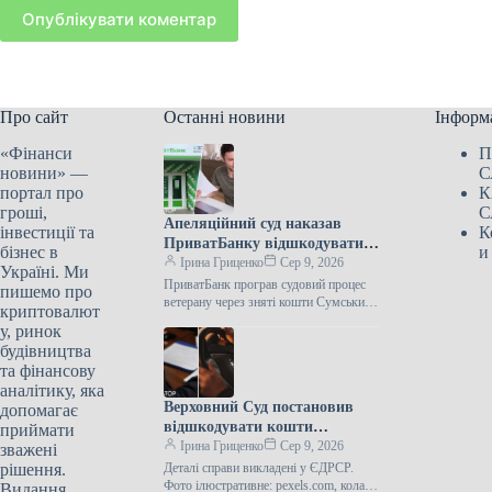
Опублікувати коментар
Про сайт
Останні новини
Інформ
«Фінанси
П
новини» —
С
портал про
К
гроші,
С
Апеляційний суд наказав
інвестиції та
К
ПриватБанку відшкодувати
бізнес в
и
ветерану війни 12 741 гривню,
Ірина Гриценко
Сер 9, 2026
Україні. Ми
привласнену зловмисниками.
ПриватБанк програв судовий процес
пишемо про
ветерану через зняті кошти Сумський
криптовалют
апеляційний суд 30 липня відмовив у
у, ринок
задоволенні скарги АТ КБ
будівництва
“ПриватБанк”…
та фінансову
аналітику, яка
Верховний Суд постановив
допомагає
відшкодувати кошти
приймати
дніпрянину, на якого поліція
Ірина Гриценко
Сер 9, 2026
зважені
безпідставно склала протокол
рішення.
Деталі справи викладені у ЄДРСР.
за керування автомобілем під
Фото ілюстративне: pexels.com, колаж:
Видання