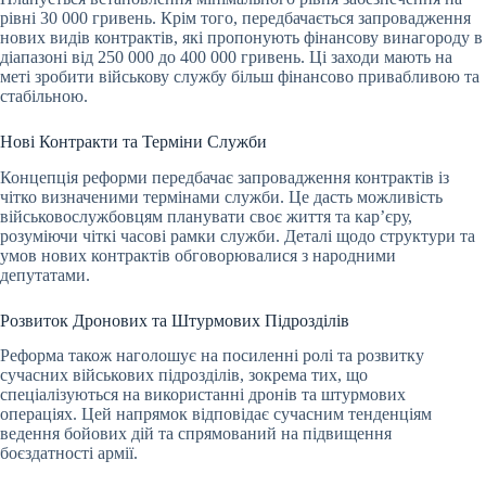
рівні 30 000 гривень. Крім того, передбачається запровадження
нових видів контрактів, які пропонують фінансову винагороду в
діапазоні від 250 000 до 400 000 гривень. Ці заходи мають на
меті зробити військову службу більш фінансово привабливою та
стабільною.
Нові Контракти та Терміни Служби
Концепція реформи передбачає запровадження контрактів із
чітко визначеними термінами служби. Це дасть можливість
військовослужбовцям планувати своє життя та кар’єру,
розуміючи чіткі часові рамки служби. Деталі щодо структури та
умов нових контрактів обговорювалися з народними
депутатами.
Розвиток Дронових та Штурмових Підрозділів
Реформа також наголошує на посиленні ролі та розвитку
сучасних військових підрозділів, зокрема тих, що
спеціалізуються на використанні дронів та штурмових
операціях. Цей напрямок відповідає сучасним тенденціям
ведення бойових дій та спрямований на підвищення
боєздатності армії.