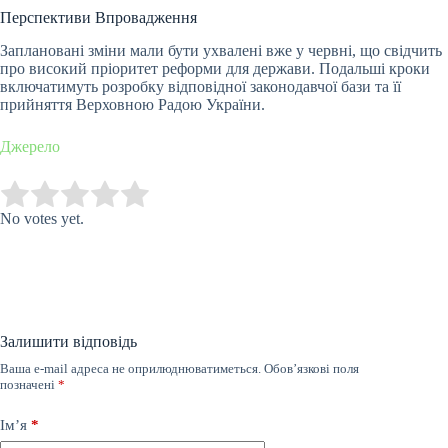
Перспективи Впровадження
Заплановані зміни мали бути ухвалені вже у червні, що свідчить
про високий пріоритет реформи для держави. Подальші кроки
включатимуть розробку відповідної законодавчої бази та її
прийняття Верховною Радою України.
Джерело
Submit Rating
Rate this item:
No votes yet.
Залишити відповідь
Ваша e-mail адреса не оприлюднюватиметься.
Обов’язкові поля
позначені
*
Ім’я
*