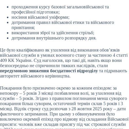
проходження курсу базової загальновійськової та
професійної підготовки;
носіння військової уніформи;
дотримання правил військової етики та військового
привітання;
використання зброї та здійснення стрільб;
дотримання внутрішнього розпорядку дня.
Це було кваліфіковано як ухилення від виконання обов’язків
військової служби в умовах воєнного стану за частиною 4 статті
409 КК України. Суд наголосив, що такі дії, навіть якщо вони
безпосередньо не спричинили тяжких наслідків, стали
передумовою зниження боєздатності підрозділу
та підривають
авторитет військового керівництва.
Покарання було призначено окремо за кожним епізодом: за
непокору – 5 років 3 місяці позбавлення волі, за ухилення від
служби – 5 років. Згідно з правилом поглинання менш суворого
покарання більш суворим, остаточний термін склав 5 років і 3
місяці. Відлік строку суд розпочав з 28 жовтня 2025 року – дати
фактичного затримання. При цьому з обвинувачення було
виключено окремий епізод про відмову від складання Військової
присяги: чоловік вже складав присягу під час строкової служби