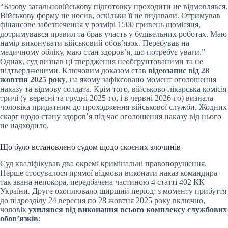
“Базову загальновійськову підготовку проходити не відмовлявся.
Військову форму не носив, оскільки її не видавали. Отримував
фінансове забезпечення у розмірі 1500 гривень щомісяця,
дотримувався правил та брав участь у будівельних роботах. Маю
намір виконувати військовий обов’язок. Перебував на
медичному обліку, маю стан здоров’я, що потребує уваги.”
Однак, суд визнав ці твердження необґрунтованими та не
підтвердженими. Ключовим доказом став
відеозапис від 28
жовтня 2025 року
, на якому зафіксовано момент оголошення
наказу та відмову солдата. Крім того, військово-лікарська комісія
тричі (у вересні та грудні 2025-го, і в червні 2026-го) визнала
чоловіка придатним до проходження військової служби. Жодних
скарг щодо стану здоров’я під час оголошення наказу від нього
не надходило.
Що було встановлено судом щодо скоєних злочинів
Суд кваліфікував два окремі кримінальні правопорушення.
Перше стосувалося прямої відмови виконати наказ командира –
так звана непокора, передбачена частиною 4 статті 402 КК
України. Друге охоплювало ширший період: з моменту прибуття
до підрозділу 24 вересня по 28 жовтня 2025 року включно,
чоловік
ухилявся від виконання всього комплексу службових
обов’язків
: