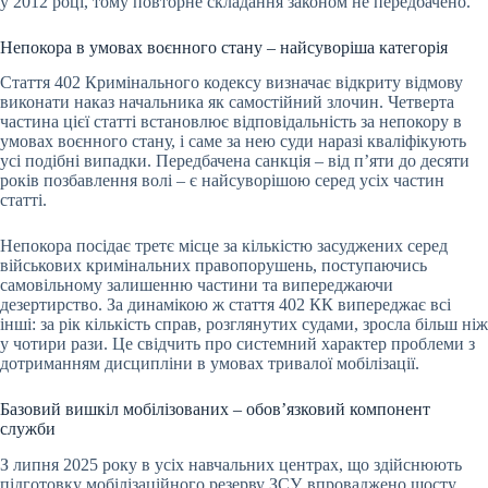
у 2012 році, тому повторне складання законом не передбачено.
Непокора в умовах воєнного стану – найсуворіша категорія
Стаття 402 Кримінального кодексу визначає відкриту відмову
виконати наказ начальника як самостійний злочин. Четверта
частина цієї статті встановлює відповідальність за непокору в
умовах воєнного стану, і саме за нею суди наразі кваліфікують
усі подібні випадки. Передбачена санкція – від п’яти до десяти
років позбавлення волі – є найсуворішою серед усіх частин
статті.
Непокора посідає третє місце за кількістю засуджених серед
військових кримінальних правопорушень, поступаючись
самовільному залишенню частини та випереджаючи
дезертирство. За динамікою ж стаття 402 КК випереджає всі
інші: за рік кількість справ, розглянутих судами, зросла більш ніж
у чотири рази. Це свідчить про системний характер проблеми з
дотриманням дисципліни в умовах тривалої мобілізації.
Базовий вишкіл мобілізованих – обов’язковий компонент
служби
З липня 2025 року в усіх навчальних центрах, що здійснюють
підготовку мобілізаційного резерву ЗСУ, впроваджено шосту