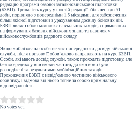
редакцію програми базової загальновійськової підготовки
(БЗВП). Тривалість курсу у шостій редакції збільшена до 51
доби, порівняно з попередніми 1,5 місяцями, для забезпечення
більш якісної підготовки з урахуванням досвіду бойових дій.
БЗВП являє собою комплекс навчальних заходів, спрямованих
на формування базових військових знань та навичок у
військовослужбовців рядового складу.
Якщо мобілізована особа не має попереднього досвіду військової
служби, після призову її обов’язково направляють на курс БЗВП.
Особи, які мають досвід служби, також проходять підготовку, але
безпосередньо у військовій частині, до якої вони були
розподілені за результатами мобілізаційних заходів.
Проходження БЗВП є невід’ємною частиною військового
обов’язку, і відмова від нього тягне за собою кримінальну
відповідальність.
Submit Rating
Rate this item:
No votes yet.