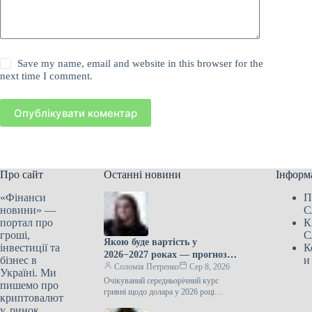
Save my name, email and website in this browser for the
next time I comment.
Опублікувати коментар
Про сайт
Останні новини
Інформ
«Фінанси
П
новини» —
С
портал про
К
гроші,
С
Якою буде вартість у
інвестиції та
К
2026−2027 роках — прогноз
бізнес в
и
ЦЕС
Соломія Петренко
Сер 8, 2026
Україні. Ми
Очікуваний середньорічний курс
пишемо про
гривні щодо долара у 2026 році
криптовалют
становить 44,5 грн за доларПротягом
у, ринок