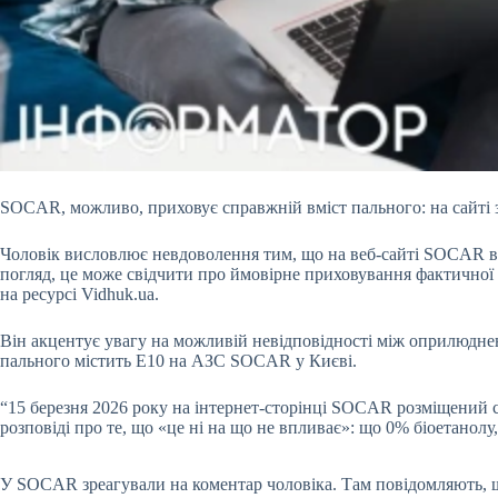
SOCAR, можливо, приховує справжній вміст пального: на сайті 
Чоловік висловлює невдоволення тим, що на веб-сайті SOCAR
в
погляд, це може свідчити про ймовірне приховування фактичної
на ресурсі Vidhuk.ua.
Він акцентує увагу на можливій невідповідності між оприлюднен
пального містить Е10 на АЗС SOCAR у Києві.
“15 березня 2026 року на інтернет-сторінці SOCAR розміщений с
розповіді про те, що «це ні на що не впливає»: що 0% біоетан
У SOCAR зреагували на коментар чоловіка. Там повідомляють, щ