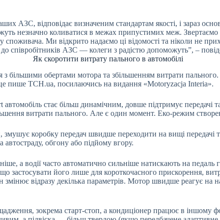
ших АЗС, відповідає визначеним стандартам якості, і зараз основ
можуть незначно коливатися в межах припустимих меж. Звертаємо 
 споживача. Ми відкрито надаємо ці відомості та ніколи не прих
ся до співробітників АЗС — колеги з радістю допоможуть”, – по
Як скоротити витрату пального в автомобілі
я з більшими обертами мотора та збільшенням витрати пального.
е пише ТСН.ua, посилаючись на видання «Motoryzacja Interia».
t автомобіль стає більш динамічним, довше підтримує передачі та
льшення витрати пального. Але є один момент. Еко-режим створ
и, змушує коробку передач швидше переходити на вищі передачі 
а автостраду, обгону або підйому вгору.
ніше, а водії часто автоматично сильніше натискають на педаль 
Якщо застосувати його лише для короткочасного прискорення, ви
н змінює відразу декілька параметрів. Мотор швидше реагує на 
адження, зокрема старт-стоп, а кондиціонер працює в іншому фо
тливим, а підвіска — більш твердою (якщо передбачене адаптивн