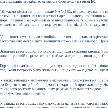
специфікація передбачає наявність біоетанолу на рівні Е0.
“Бажаємо відзначити, що пальне NANO 95, яке реалізується на на
з тим, в залежності від конкретної партії пального, показники 
партії пального завжди наявні безпосередньо на АЗС — в куточку
можете ознайомитися з паспортом якості на місці або звернути
У більшості сучасних автомобілів спортивний режим асоціюєтьс
застосування може навіть зменшити споживання пального. Про ц
Зазвичай автомобілісти очікують, що після активації кнопки Spor
довгостроковій перспективі це майже завжди призводить до збі
Бортовий комп’ютер «пригнічує» чутливість дросельної заслінк
тоді, коли потрібно різко збільшити швидкість — під час виїзду н
У таких випадках автомобіль в еко-режимі прискорюється повіль
засіб досягає потрібної швидкості за коротший проміжок часу. 
тривалого розгону в економному режимі. У більшості моделей ві
утримує підвищені оберти.
У деяких автомобілях також можуть деактивуватися системи заощ
рульове управління та ходову частину: керування стає більш чу