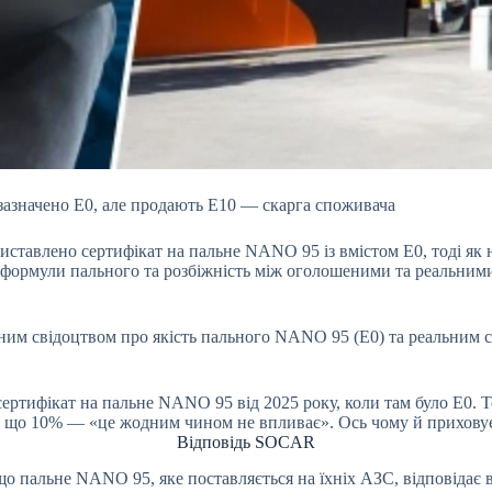
зазначено Е0, але продають Е10 — скарга споживача
иставлено сертифікат на пальне NANO 95 із вмістом Е0, тоді як н
 формули пального та розбіжність між оголошеними та реальними
им свідоцтвом про якість пального NANO 95 (Е0) та реальним ск
ертифікат на пальне NANO 95 від 2025 року, коли там було Е0. 
олу, що 10% — «це жодним чином не впливає». Ось чому й прихов
Відповідь SOCAR
о пальне NANO 95, яке поставляється на їхніх АЗС, відповідає 