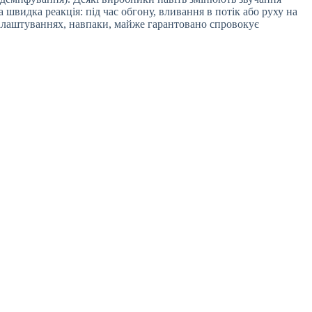
видка реакція: під час обгону, вливання в потік або руху на
налаштуваннях, навпаки, майже гарантовано спровокує