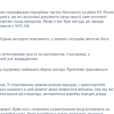
на специфікація передбачає частку біоетанолу на рівні Е0. Разом
увагу, що всі актуальні документи щодо якості саме поточної
овуємо склад продукції. Якщо у вас буде нагода, ви завжди
відомили у SOCAR.
 Однак експерти пояснюють: у певних ситуаціях миттєве його
 інтенсивніше реагує на акселератор. І насправді, у
ений для заощадження.
та підтримує найнижчі оберти мотора. Проблеми трапляються
газу. У спортивному режимі реакція швидша, і транспортний
трата пального в цей момент може виявитися меншою, ніж під час
натискання акселератора, автоматична коробка передач довше
рматі. Крім того, спортивні налаштування іноді впливають на
е демпфування). Деякі виробники навіть змінюють звучання