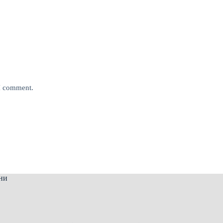
 I comment.
ни