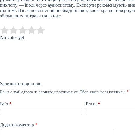
вихлопу — іноді через аудіосистему. Експерти рекомендують вик
підйомі. Після досягнення необхідної швидкості краще повернут
збільшення витрати пального.
Submit Rating
Rate this item:
No votes yet.
Залишити відповідь
Ваша e-mail адреса не оприлюднюватиметься.
Обов’язкові поля позначені
*
Ім’я
*
Email
*
Додати коментар
*