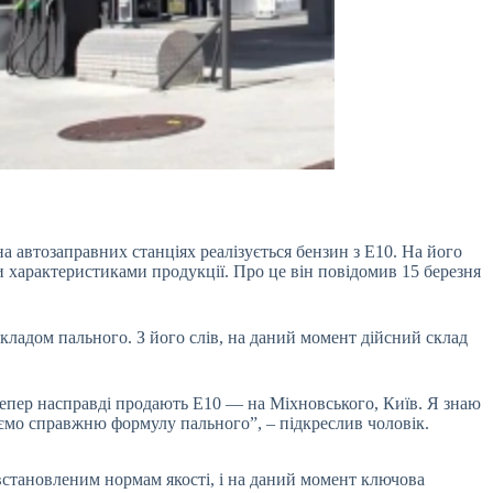
а автозаправних станціях реалізується бензин з Е10. На його
 характеристиками продукції. Про це він повідомив 15 березня
ладом пального. З його слів, на даний момент дійсний склад
Тепер насправді продають Е10 — на Міхновського, Київ. Я знаю
уємо справжню формулу пального”, – підкреслив чоловік.
встановленим нормам якості, і на даний момент ключова