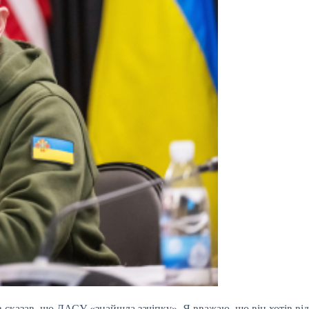
 сказав, що ДАСУ «знайшла зачіпку». Я вважаю, що він хотів відв