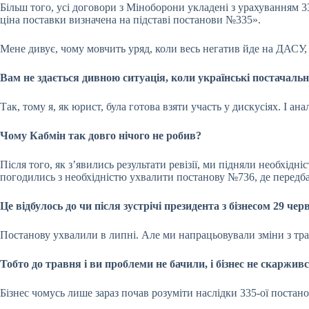
Більш того, усі договори з Міноборони укладені з урахуванням 3
ціна поставки визначена на підставі постанови №335».
Мене дивує, чому мовчить уряд, коли весь негатив йде на ДАСУ, 
Вам не здається дивною ситуація, коли українські постачаль
Так, тому я, як юрист, була готова взяти участь у дискусіях. І ан
Чому Кабмін так довго нічого не робив?
Після того, як з’явились результати ревізії, ми підняли необхідніс
погодились з необхідністю ухвалити постанову №736, де передб
Це відбулось до чи після
зустрічі президента з бізнесом
29 чер
Постанову ухвалили в липні. Але ми напрацьовували зміни з тр
Тобто до травня і ви проблеми не бачили, і бізнес не скаржив
Бізнес чомусь лише зараз почав розуміти наслідки 335-ої постан