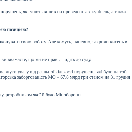
х порушень, які мають вплив на проведення закупівель, а також
оєю позицією?
виконувати свою роботу. Але комусь, напевно, закрили кисень в
и вважаєте, що ми не праві, – йдіть до суду.
ернути увагу від реальної кількості порушень, які були на той
біторська заборгованість МО – 67,8 млрд грн станом на 31 грудня
ну, розробником якої й було Міноборони.