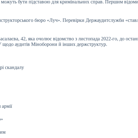
осі можуть бути підставою для кримінальних справ. Першим відом
онструкторського бюро «Луч». Перевірки Держаудитслужби «ста
алаєва, 42, яка очолює відомство з листопада 2022-го, до остан
У щодо аудитів Міноборони й інших держструктур.
рі скандалу
 армії
о»
вим