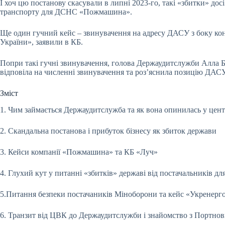
І хоч цю постанову скасували в липні 2023-го, такі «збитки» д
транспорту для ДСНС «Пожмашина».
Ще один гучний кейс – звинувачення на адресу ДАСУ з боку к
України», заявили в КБ.
Попри такі гучні звинувачення, голова Держаудитслужби Алла Бас
відповіла на численні звинувачення та роз’яснила позицію ДАС
Зміст
1. Чим займається Держаудитслужба та як вона опинилась у цент
2. Скандальна постанова і прибуток бізнесу як збиток держави
3. Кейси компанії «Пожмашина» та КБ «Луч»
4. Глухий кут у питанні «збитків» державі від постачальників для
5.Питання безпеки постачаників Міноборони та кейс «Укренерг
6. Транзит від ЦВК до Держаудитслужби і знайомство з Портно