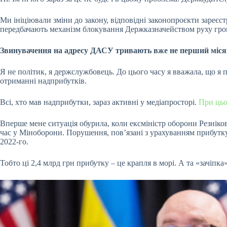
Ми ініціювали зміни до
закону
, відповідні законопроєкти зареєс
передбачають механізм блокування Держказначейством руху гро
Звинувачення на адресу ДАСУ тривають вже не перший місяць
Я не політик, я держслужбовець. До цього часу я вважала, що я 
отриманні надприбутків.
Всі, хто мав надприбутки, зараз активні у медіапросторі.
При ць
Вперше мене ситуація обурила, коли ексміністр оборони Резніков
час у Міноборони. Порушення, пов’язані з урахуванням прибутку 
2022-го.
Тобто ці 2,4 млрд грн прибутку – це крапля в морі. А та «зачіп