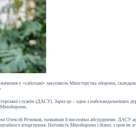
вачення у «саботажі» закупівель Міністерства оборони, скандал
ю
иторської служби (ДАСУ). Зараз це – одна з найскандальніших д
 Міноборони.
ни Олексій Резніков, назвавши її висновки абсурдними. ДАСУ а
асштабного вторгнення. Натомість Міноборони і бізнес з цим не з