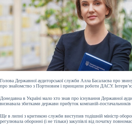
Голова Державної аудиторської служби Алла Басалаєва про звину
про знайомство з Портновим і принципи роботи ДАСУ. Інтерв’
Донедавна в Україні мало хто знав про існування Державної ауд
визнавала збитками держави прибуток компаній-постачальників
Ще в липні з критикою служби виступив тодішній міністр оборо
регулювала оборонні (і не тільки) закупівлі від початку повном