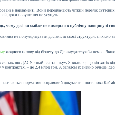
тровані в парламенті. Вони передбачають чіткий перелік суттєви
шей, доки порушення не усунуть.
, чому досі ви майже не виходили в публічну площину зі св
повинна не популяризувати діяльність своєї структури, а якісно 
ому
жодного позову від бізнесу до Держаудитслужби немає. Якщо в
 сказав, що ДАСУ «знайшла зачіпку». Я вважаю, що він хотів відв
у контрактах, – це 2,4 млрд грн. А загалом їх значно більше: де
ка» називається нормативно-правовий документ – постанова Кабмі