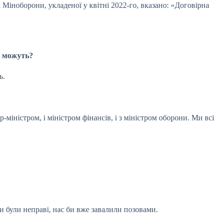
 Міноборони, укладеної у квітні 2022-го, вказано: «Договірна
можуть?
ць.
р-міністром, і міністром фінансів, і з міністром оборони. Ми всі
и були неправі, нас би вже завалили позовами.