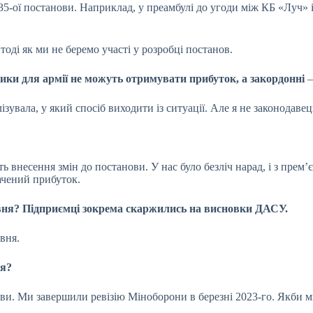
35-ої постанови. Наприклад, у преамбулі до угоди між КБ «Луч» і
тоді як ми не беремо участі у розробці постанов.
ники для армії не можуть отримувати прибуток, а закордонні
–
алізувала, у який спосіб виходити із ситуації. Але я не законодаве
ть внесення змін до постанови. У нас було безліч нарад, і з прем’є
ачений прибуток.
вня? Підприємці зокрема скаржились на висновки ДАСУ.
авня.
ся?
ови. Ми завершили ревізію Міноборони в березні 2023-го. Якби м