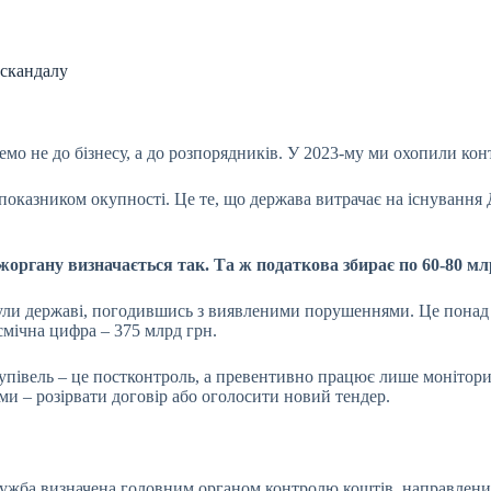
 скандалу
мо не до бізнесу, а до розпорядників. У 2023-му ми охопили ко
 показником окупності. Це те, що держава витрачає на існування 
жоргану визначається так. Та ж податкова збирає по 60-80 мл
рнули державі, погодившись з виявленими порушеннями. Це пона
смічна цифра – 375 млрд грн.
акупівель – це постконтроль, а превентивно працює лише монітори
и – розірвати договір або оголосити новий тендер.
тслужба визначена головним органом контролю коштів, направлени