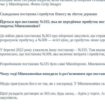
час у Міноборони.
Фото Getty Images
Скандальна постанова і прибуток бізнесу як збиток держави
Йдеться про постанову №335, яка не передбачає прибуток пост
зокрема Мінекономіки?
До війни діяла постанова №363 про оборонні закупівлі, що спра
розрахунок прибутку, а №309 — всієї ціни, де прибуток лише одна
У березні 2022 року ухвалили іншу постанову – №335. Там вказано
прописано, що постанова №309, яка включає витрати і прибуток, 
Розробником постанови №335 було саме Міноборони. Мінекономіки
Чому тоді Мінекономіки виходило із роз’ясненням про поста
Медіа
трактували його не так, як є насправді. У Мінекономіки с
Щоб укладати договори за 363-ою, будь ласка, – йдіть у торги.
закупівель.