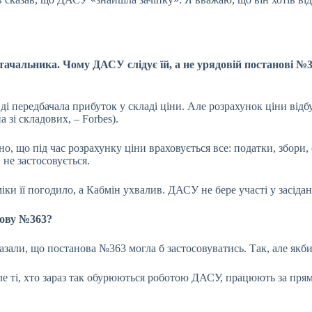
ачальника. Чому ДАСУ слідує їй, а не урядовій постанові №36
вді передбачала
прибуток
у складі ціни. Але розрахунок ціни ві
 зі складових, – Forbes).
, що під час розрахунку ціни враховується все: податки, збори, 
не застосовується.
 її погодило, а Кабмін ухвалив. ДАСУ не бере участі у засіданн
нову №363?
казали, що постанова №363 могла б застосовуватись. Так, але якб
 Але ті, хто зараз так обурюються роботою ДАСУ, працюють за пр