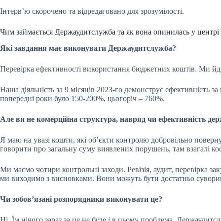
Інтерв’ю скорочено та відредаговано для зрозумілості.
Чим займається Держаудитслужба та як вона опинилась у центрі
Які завдання має виконувати Держаудитслужба?
Перевірка ефективності використання бюджетних коштів. Ми йде
Наша діяльність за 9 місяців 2023-го демонструє ефективність за
попередні роки було 150-200%, цьогоріч – 760%.
Але ви не комерційна структура, навряд чи ефективність дер
Я маю на увазі кошти, які об’єкти контролю добровільно пове
говорити про загальну суму виявлених порушень, там взагалі ко
Ми маємо чотири контрольні заходи. Ревізія, аудит, перевірка з
ми виходимо з висновками. Вони можуть бути достатньо суворим
Чи зобов’язані розпорядники виконувати це?
Ні. Їм нічого зараз за це не буде і в цьому проблема. Держауди