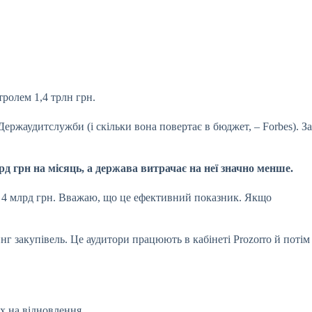
нтролем
1,4 трлн грн
.
Держаудитслужби (і скільки вона повертає в бюджет, – Forbes). За
рд грн на місяць, а держава
витрачає на неї значно менше.
д 4 млрд грн. Вважаю, що це ефективний показник. Якщо
нг закупівель. Це аудитори працюють в кабінеті Prozorro й потім
х на відновлення.