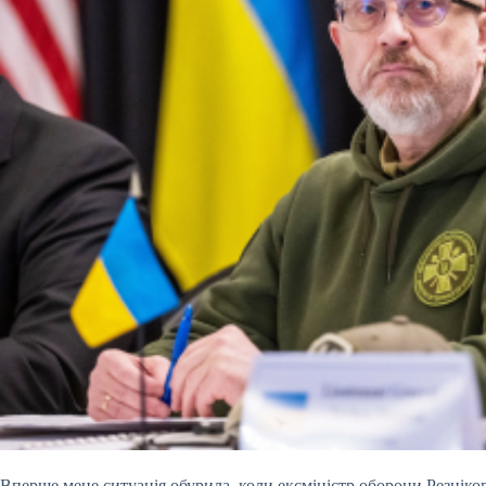
Вперше мене ситуація обурила, коли ексміністр оборони Резніков