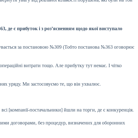
3, де є прибуток і з розʼясненням щодо якої виступало
дбувається за постановою №309 (Тобто постанова №363 оговорює
операційні витрати тощо. Але прибутку тут немає. І чітко
ях уряду. Ми застосовуємо те, що він ухвалює.
и всі [компанії-постачальники] йшли на
торги
, де є конкуренція.
ямими договорами, без процедур, визначених для оборонних