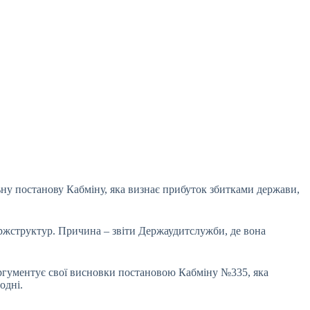
ьну постанову Кабміну, яка визнає прибуток
збитками держави,
ержструктур. Причина – звіти Держаудитслужби, де вона
ргументує свої висновки постановою Кабміну №335, яка
годні.