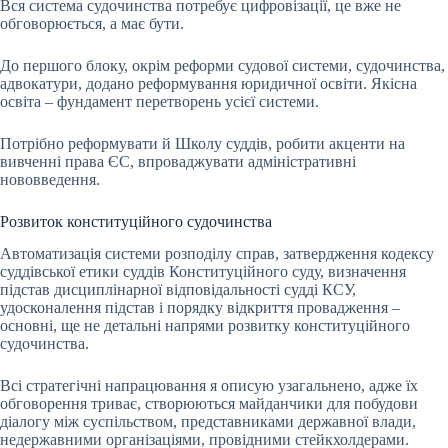
Вся система судочинства потребує цифровізації, це вже не
обговорюється, а має бути.
До першого блоку, окрім реформи судової системи, судочинства,
адвокатури, додано реформування юридичної освіти. Якісна
освіта – фундамент перетворень усієї системи.
Потрібно реформувати й Школу суддів, робити акценти на
вивченні права ЄС, впроваджувати адміністративні
нововведення.
Розвиток конституційного судочинства
Автоматизація системи розподілу справ, затвердження кодексу
суддівської етики суддів Конституційного суду, визначення
підстав дисциплінарної відповідальності судді КСУ,
удосконалення підстав і порядку відкриття провадження –
основні, ще не детальні напрями розвитку конституційного
судочинства.
Всі стратегічні напрацювання я описую узагальнено, адже їх
обговорення триває, створюються майданчики для побудови
діалогу між суспільством, представниками державної влади,
недержавними організаціями, провідними стейкхолдерами.