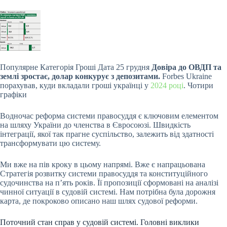
Популярне
Категорія Гроші Дата 25 грудня
Довіра до ОВДП та
землі зростає, долар конкурує з депозитами.
Forbes Ukraine
порахував, куди вкладали гроші українці у
2024 році
. Чотири
графіки
Водночас реформа системи правосуддя є ключовим елементом
на шляху України до членства в Євросоюзі. Швидкість
інтеграції, якої так прагне суспільство, залежить від здатності
трансформувати цю систему.
Ми вже на пів кроку в цьому напрямі. Вже є напрацьована
Стратегія розвитку системи правосуддя та конституційного
судочинства на п’ять років. Її пропозиції сформовані на аналізі
чинної ситуації в судовій системі. Нам потрібна була дорожня
карта, де покроково описано наш шлях судової реформи.
Поточний стан справ у судовій системі. Головні виклики