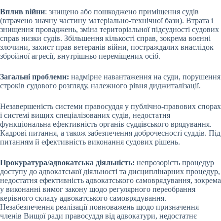
Вплив війни
: знищено або пошкоджено приміщення судів
(втрачено значну частину матеріально-технічної бази). Втрата і
знищення проваджень, зміна територіальної підсудності судових
справ низки судів. Збільшення кількості справ, зокрема воєнні
злочини, захист прав ветеранів війни, постраждалих внаслідок
збройної агресії, внутрішньо переміщених осіб.
Загальні проблеми:
надмірне навантаження на суди, порушення
строків судового розгляду, належного рівня диджиталізації.
Незавершеність системи правосуддя у публічно-правових спорах
і системі вищих спеціалізованих судів, недостатня
функціональна ефективність органів суддівського врядування.
Кадрові питання, а також забезпечення доброчесності суддів. Під
питанням й ефективність виконання судових рішень.
Прокуратура/адвокатська діяльність:
непрозорість процедур
доступу до адвокатської діяльності та дисциплінарних процедур,
недостатня ефективність адвокатського самоврядування, зокрема
у виконанні вимог закону щодо регулярного переобрання
керівного складу адвокатського самоврядування.
Незабезпечення реалізації повноважень щодо призначення
членів Вищої ради правосуддя від адвокатури, недостатнє