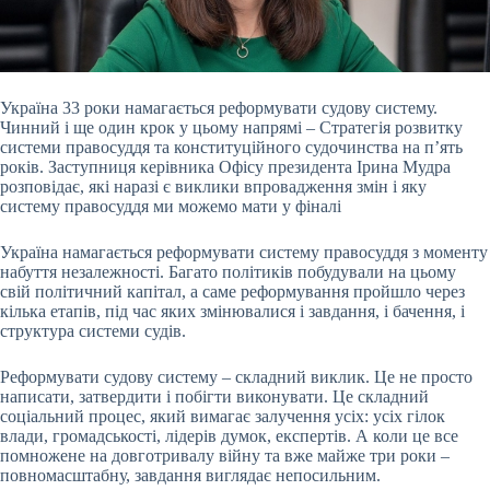
Україна 33 роки намагається реформувати судову систему.
Чинний і ще один крок у цьому напрямі – Стратегія розвитку
системи правосуддя та конституційного судочинства на
п’ять
років. Заступниця керівника Офісу президента Ірина Мудра
розповідає, які наразі є виклики впровадження змін і яку
систему правосуддя ми можемо мати у фіналі
Україна намагається реформувати систему правосуддя з моменту
набуття незалежності. Багато політиків побудували на цьому
свій політичний капітал, а саме реформування пройшло через
кілька етапів, під час яких змінювалися і завдання, і бачення, і
структура системи судів.
Реформувати судову систему – складний виклик. Це не просто
написати, затвердити і побігти виконувати. Це складний
соціальний процес, який вимагає залучення усіх: усіх гілок
влади, громадськості, лідерів думок, експертів. А коли це все
помножене на довготривалу війну та вже майже три роки –
повномасштабну, завдання виглядає непосильним.