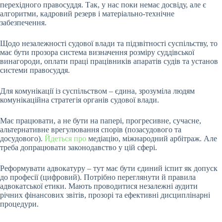
перехідного правосуддя. Так, у нас поки немає досвіду, але є
алгоритми, кадровий резерв і матеріально-технічне
забезпечення.
Щодо незалежності судової влади та підзвітності суспільству, то
має бути прозора система визначення розміру суддівської
винагороди, оплати праці працівників апаратів судів та установ
системи правосуддя.
Для комунікації із суспільством – єдина, зрозуміла людям
комунікаційна стратегія органів судової влади.
Має працювати, а не бути на папері, прогресивне, сучасне,
альтернативне врегулювання спорів (позасудового та
досудового).
Йдеться про
медіацію, міжнародний арбітраж. Але
треба допрацювати законодавство у цій сфері.
Реформувати адвокатуру – тут має бути єдиний іспит як допуск
до професії (цифровий). Потрібно переглянути й правила
адвокатської етики. Мають проводитися незалежні аудити
річних фінансових звітів, прозорі та ефективні дисциплінарні
процедури.