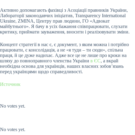
Активно допомагають фахівці з Асоціації правників України,
Лабораторії законодавчих ініціатив, Transparency International
Ukraine, ZMINA, Центру прав людини, ГО «Адвокат
майбутнього». Я бачу в усіх бажання співпрацювати, слухати
критику, приймати зауваження, вносити і реалізовувати зміни.
Концепт стратегії в нас є, є документ, з яким можна і потрібно
працювати, є консолідація, а не «я туди – ти сюди», спільна
праця, й це дуже надихає. Адже все це не лише про кроки на
шляху до повноправного членства України
в ЄС
, а вкрай
необхідна основа для українців, наших власних зобов’язань
перед українцями щодо справедливості.
Источник
Submit Rating
Rate this item:
No votes yet.
Submit Rating
Rate this item:
No votes yet.