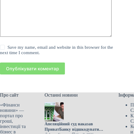
Save my name, email and website in this browser for the
next time I comment.
Опублікувати коментар
Про сайт
Останні новини
Інформ
«Фінанси
П
новини» —
С
портал про
К
гроші,
С
Апеляційний суд наказав
інвестиції та
К
ПриватБанку відшкодувати
бізнес в
и