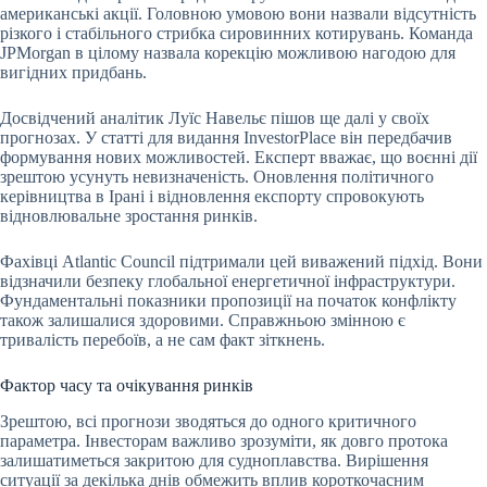
американські акції. Головною умовою вони назвали відсутність
різкого і стабільного стрибка сировинних котирувань. Команда
JPMorgan в цілому назвала корекцію можливою нагодою для
вигідних придбань.
Досвідчений аналітик Луїс Навельє пішов ще далі у своїх
прогнозах. У статті для видання InvestorPlace він передбачив
формування нових можливостей. Експерт вважає, що воєнні дії
зрештою усунуть невизначеність. Оновлення політичного
керівництва в Ірані і відновлення експорту спровокують
відновлювальне зростання ринків.
Фахівці Atlantic Council підтримали цей виважений підхід. Вони
відзначили безпеку глобальної енергетичної інфраструктури.
Фундаментальні показники пропозиції на початок конфлікту
також залишалися здоровими. Справжньою змінною є
тривалість перебоїв, а не сам факт зіткнень.
Фактор часу та очікування ринків
Зрештою, всі прогнози зводяться до одного критичного
параметра. Інвесторам важливо зрозуміти, як довго протока
залишатиметься закритою для судноплавства. Вирішення
ситуації за декілька днів обмежить вплив короткочасним