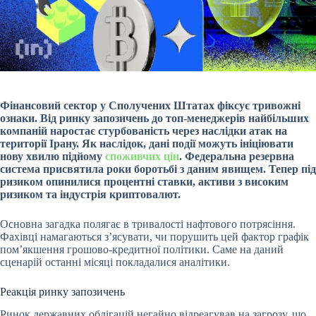
Фінансовий сектор у Сполучених Штатах фіксує тривожні
ознаки. Від ринку запозичень до топ-менеджерів найбільших
компаній наростає стурбованість через наслідки атак на
території Ірану. Як наслідок, дані події можуть ініціювати
нову хвилю підйому
споживчих цін
. Федеральна резервна
система присвятила роки боротьбі з даним явищем. Тепер під
ризиком опинилися процентні ставки, активи з високим
ризиком та індустрія криптовалют.
Основна загадка полягає в тривалості нафтового потрясіння.
Фахівці намагаються з’ясувати, чи порушить цей фактор графік
пом’якшення грошово-кредитної політики. Саме на даний
сценарій останні місяці покладалися аналітики.
Реакція ринку запозичень
Ринок державних облігацій негайно відреагував на загрозу, що