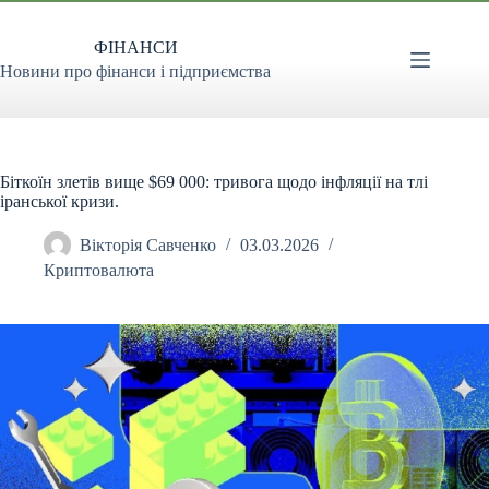
Перейти
до
ФІНАНСИ
вмісту
Новини про фінанси і підприємства
Біткоїн злетів вище $69 000: тривога щодо інфляції на тлі
іранської кризи.
Вікторія Савченко
03.03.2026
Криптовалюта