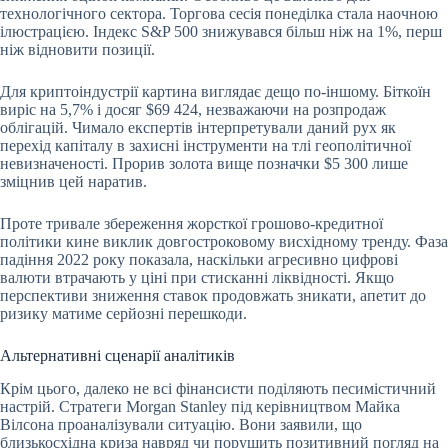
технологічного сектора. Торгова сесія понеділка стала наочною
ілюстрацією. Індекс S&P 500 знижувався більш ніж на 1%, перш
ніж відновити позиції.
Для криптоіндустрії картина виглядає дещо по-іншому. Біткоїн
виріс на 5,7% і досяг $69 424, незважаючи на розпродаж
облігацій. Чимало експертів інтерпретували даний рух як
перехід капіталу в захисні інструменти на тлі геополітичної
невизначеності. Прорив золота вище позначки $5 300 лише
зміцнив цей наратив.
Проте тривале збереження жорсткої грошово-кредитної
політики кине виклик довгостроковому висхідному тренду. Фаза
падіння 2022 року показала, наскільки агресивно цифрові
валюти втрачають у ціні при стисканні ліквідності. Якщо
перспективи зниження ставок продовжать зникати, апетит до
ризику матиме серйозні перешкоди.
Альтернативні сценарії аналітиків
Крім цього, далеко не всі фінансисти поділяють песимістичний
настрій. Стратеги Morgan Stanley під керівництвом Майка
Вілсона проаналізували ситуацію. Вони заявили, що
близькосхідна криза навряд чи порушить позитивний погляд на