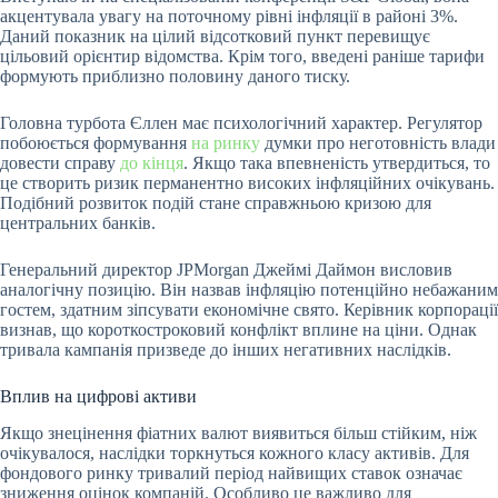
акцентувала увагу на поточному рівні інфляції в районі 3%.
Даний показник на цілий відсотковий пункт перевищує
цільовий орієнтир відомства. Крім того, введені раніше тарифи
формують приблизно половину даного тиску.
Головна турбота Єллен має психологічний характер. Регулятор
побоюється формування
на ринку
думки про неготовність влади
довести справу
до кінця
. Якщо така впевненість утвердиться, то
це створить ризик перманентно високих інфляційних очікувань.
Подібний розвиток подій стане справжньою кризою для
центральних банків.
Генеральний директор JPMorgan Джеймі Даймон висловив
аналогічну позицію. Він назвав інфляцію потенційно небажаним
гостем, здатним зіпсувати економічне свято. Керівник корпорації
визнав, що короткостроковий конфлікт вплине на ціни. Однак
тривала кампанія призведе до інших негативних наслідків.
Вплив на цифрові активи
Якщо знецінення фіатних валют виявиться більш стійким, ніж
очікувалося, наслідки торкнуться кожного класу активів. Для
фондового ринку тривалий період найвищих ставок означає
зниження оцінок компаній. Особливо це важливо для