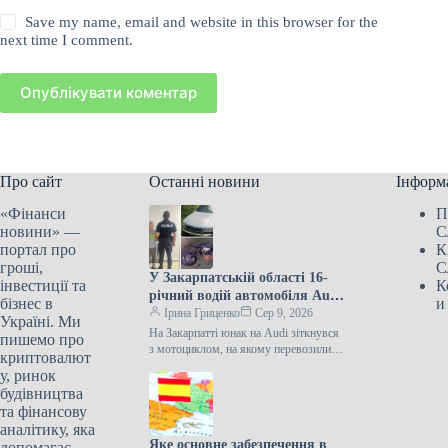
Save my name, email and website in this browser for the
next time I comment.
Опублікувати коментар
Про сайт
Останні новини
Інформ
«Фінанси
П
новини» —
С
портал про
К
гроші,
С
У Закарпатській області 16-
інвестиції та
К
річний водій автомобіля Audi
бізнес в
и
зіткнувся з мотоциклом, за
Ірина Гриценко
Сер 9, 2026
Україні. Ми
кермом якого був 10-річний
На Закарпатті юнак на Audi зіткнувся
пишемо про
хлопчик.
з мотоциклом, на якому перевозилися
криптовалют
діти На Рахівщині 16-річний хлопець
у, ринок
за кермом Audi зіткнувся…
будівництва
та фінансову
аналітику, яка
Яке основне забезпечення в
допомагає