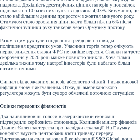
надвисла. Дохідність десятирічних цінних паперів у понеділок
піднялася на 10 базисних пунктів і досягла 4,03%. Безумовно, це
стало найбільшим денним приростом з жовтня минулого року.
Стимулом стало зростання ціни нафти більш ніж на 6% після
фактичної зупинки руху танкерів через Ормузьку протоку.
Разом з цим рухнули сподівання трейдерів на швидке
поліпшення кредитних умов. Учасники торгів тепер очікують
перше зниження ставки ФРС не раніше вересня. Ставки на третє
скорочення у 2026 році майже повністю зникли. Хоча тільки
декілька тижнів тому настрої інвесторів були набагато більш
оптимістичними.
Сигнал від державних паперів абсолютно чіткий. Ризик високої
інфляції знову є актуальним. Отже, дії американського
регулятора можуть бути суворо обмежені поточною ситуацією.
Оцінки передових фінансистів
Два найвпливовіші голоси в американській економіці
підтвердили серйозність становища. Колишній міністр фінансів
Джанет Єллен застерегла про наслідки ескалації. На її думку,
конфлікт змусить центробанк взяти тривалу перерву.
Виступаючи на спеціалізованій конференції S&P Global, вона