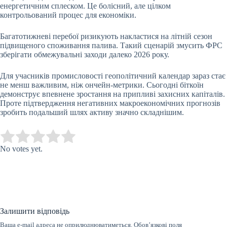
енергетичним сплеском. Це болісний, але цілком
контрольований процес для економіки.
Багатотижневі перебої ризикують накластися на літній сезон
підвищеного споживання палива. Такий сценарій змусить ФРС
зберігати обмежувальні заходи далеко 2026 року.
Для учасників промисловості геополітичний календар зараз стає
не менш важливим, ніж ончейн-метрики. Сьогодні біткоїн
демонструє впевнене зростання на припливі захисних капіталів.
Проте підтвердження негативних макроекономічних прогнозів
зробить подальший шлях активу значно складнішим.
Submit Rating
Rate this item:
No votes yet.
Залишити відповідь
Ваша e-mail адреса не оприлюднюватиметься.
Обов’язкові поля