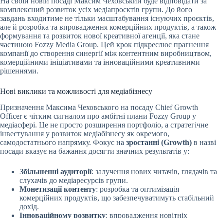
На своїй новій посаді Максим Чеховський буде відповідати за
комплексний розвиток усіх медіапроєктів групи. До його
завдань входитиме не тільки масштабування існуючих проєктів,
але й розробка та впровадження комерційних продуктів, а також
формування та розвиток нової креативної агенції, яка стане
частиною Fozzy Media Group. Цей крок підкреслює прагнення
компанії до створення синергії між контентним виробництвом,
комерційними ініціативами та інноваційними креативними
рішеннями.
Нові виклики та можливості для медіабізнесу
Призначення Максима Чеховського на посаду Chief Growth
Officer є чітким сигналом про амбітні плани Fozzy Group у
медіасфері. Це не просто розширення портфоліо, а стратегічне
інвестування у розвиток медіабізнесу як окремого,
самодостатнього напрямку. Фокус на
зростанні (Growth)
в назві
посади вказує на бажання досягти значних результатів у:
Збільшенні аудиторії
: залучення нових читачів, глядачів та
слухачів до медіаресурсів групи.
Монетизації контенту
: розробка та оптимізація
комерційних продуктів, що забезпечуватимуть стабільний
дохід.
Інноваційному розвитку
: впровадження новітніх