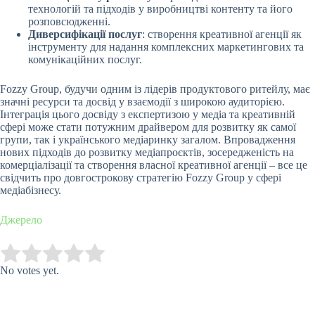
технологій та підходів у виробництві контенту та його
розповсюдженні.
Диверсифікації послуг
: створення креативної агенції як
інструменту для надання комплексних маркетингових та
комунікаційних послуг.
Fozzy Group, будучи одним із лідерів продуктового ритейлу, має
значні ресурси та досвід у взаємодії з широкою аудиторією.
Інтеграція цього досвіду з експертизою у медіа та креативній
сфері може стати потужним драйвером для розвитку як самої
групи, так і українського медіаринку загалом. Впровадження
нових підходів до розвитку медіапроєктів, зосередженість на
комерціалізації та створення власної креативної агенції – все це
свідчить про довгострокову стратегію Fozzy Group у сфері
медіабізнесу.
Джерело
Submit Rating
Rate this item:
No votes yet.