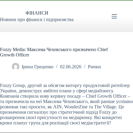
Перейти
до
ФІНАНСИ
вмісту
Новини про фінанси і підприємства
Fozzy Media: Максима Чеховського призначено Chief
Growth Officer
Ірина Гриценко
02.06.2026
Ринки
Fozzy Group, другий за обсягом виторгу продуктовий ритейлер
України, демонструє амбітні плани у сфері медіабізнесу.
Компанія створила нову керівну посаду – Chief Growth
Officer –
та призначила на неї Максима Чеховського, який раніше успішно
розвивав такі проєкти, як AIN, WonderZine та The Village. Це
призначення сигналізує про стратегічний підхід Fozzy до
розширення своєї присутності на медіаринку. Які конкретні
кроки планує група для реалізації своєї медіастратегії?