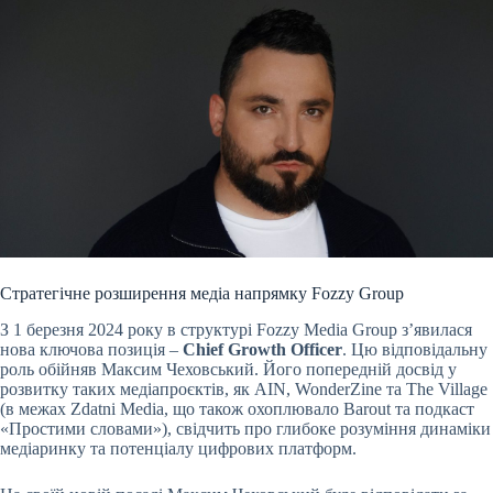
Стратегічне розширення медіа напрямку Fozzy Group
З 1 березня 2024 року в структурі Fozzy Media Group з’явилася
нова ключова позиція –
Chief Growth Officer
. Цю відповідальну
роль обійняв Максим Чеховський. Його попередній досвід у
розвитку таких медіапроєктів, як AIN, WonderZine та The Village
(в межах Zdatni Media, що також охоплювало Barout та подкаст
«Простими словами»), свідчить про глибоке розуміння динаміки
медіаринку та потенціалу цифрових платформ.