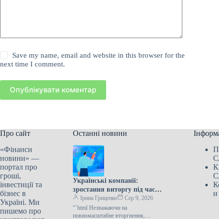
Save my name, email and website in this browser for the
next time I comment.
Опублікувати коментар
Про сайт
Останні новини
Інформ
«Фінанси
П
новини» —
С
портал про
К
гроші,
С
Українські компанії:
інвестиції та
К
зростання виторгу під час
бізнес в
и
війни
Ірина Гриценко
Сер 9, 2026
Україні. Ми
“`html Незважаючи на
пишемо про
повномасштабне вторгнення,