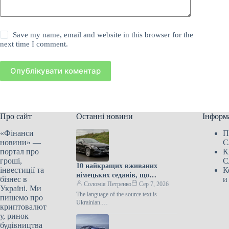
Save my name, email and website in this browser for the
next time I comment.
Опублікувати коментар
Про сайт
Останні новини
Інформ
«Фінанси
П
новини» —
С
портал про
К
гроші,
С
10 найкращих вживаних
інвестиції та
К
німецьких седанів, що
бізнес в
и
пропонують комфорт,
Соломія Петренко
Сер 7, 2026
Україні. Ми
потужність та вигідну ціну
The language of the source text is
пишемо про
Ukrainian.
криптовалют
class=”ArticleImagestyles__ImageWrapp
у, ринок
er-sc-lvd8v9-0 cWMVnY”> Mercedes-
будівництва
Benz CLSЗнайти автомобіль, який