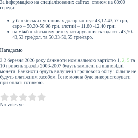
За інформацією на спеціалізованих сайтах, станом на 08:00
середи:
у банківських установах долар коштує 43,12-43,57 грн,
євро – 50,30-50,98 грн, злотий – 11,80 -12,40 грн;
на міжбанківському ринку котирування складають 43,50-
43,53 грн/дол. та 50,33-50,55 грн/євро.
Нагадаємо
З 2 березня 2026 року банкноти номінальною вартістю 1,
2, 5
та
10 гривень зразків 2003-2007 будуть замінені на відповідні
монети. Банкноти будуть вилучені з грошового обігу і більше не
будуть платіжним засобом. Їх не можна буде використовувати
при оплаті готівкою.
Submit Rating
Rate this item:
No votes yet.