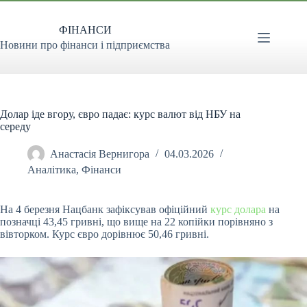
Перейти
до
ФІНАНСИ
вмісту
Новини про фінанси і підприємства
Долар іде вгору, євро падає: курс валют від НБУ на
середу
Анастасія Вернигора
04.03.2026
Аналітика
,
Фінанси
На 4 березня Нацбанк зафіксував офіційний
курс долара
на
позначці 43,45 гривні, що вище на 22 копійки порівняно з
вівторком. Курс євро дорівнює 50,46 гривні.