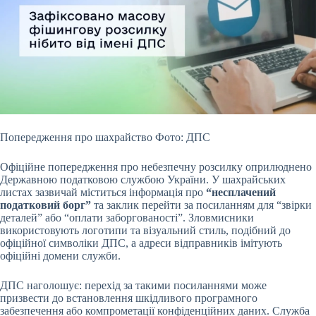
Попередження про шахрайство Фото: ДПС
Офіційне попередження про небезпечну розсилку оприлюднено
Державною податковою службою України. У шахрайських
листах зазвичай міститься інформація про
“несплачений
податковий борг”
та заклик перейти за посиланням для “звірки
деталей” або “оплати заборгованості”. Зловмисники
використовують логотипи та візуальний стиль, подібний до
офіційної символіки ДПС, а адреси відправників імітують
офіційні домени служби.
ДПС наголошує: перехід за такими посиланнями може
призвести до встановлення шкідливого програмного
забезпечення або компрометації конфіденційних даних. Служба