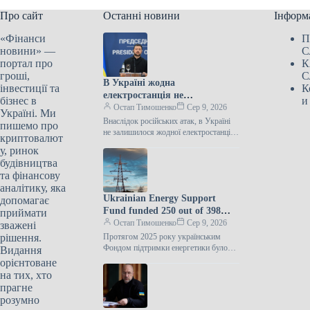
Про сайт
Останні новини
Інформ
«Фінанси
П
новини» —
С
портал про
К
гроші,
С
В Україні жодна
інвестиції та
К
електростанція не
бізнес в
и
залишилася цілою, стверджує
Остап Тимошенко
Сер 9, 2026
Україні. Ми
Зеленський
Внаслідок російських атак, в Україні
пишемо про
не залишилося жодної електростанції,
криптовалют
яка б не зазнала пошкоджень. Цю
у, ринок
інформацію оприлюднив Президент
будівництва
Володимир Зеленський…
та фінансову
аналітику, яка
Ukrainian Energy Support
допомагає
Fund funded 250 out of 398
приймати
applications last year.
Остап Тимошенко
Сер 9, 2026
зважені
рішення.
Протягом 2025 року українським
Фондом підтримки енергетики було
Видання
забезпечено фінансування для 250 з
орієнтоване
398 пропозицій, схвалених
на тих, хто
Міністерством енергетики. Цю
прагне
інформацію
розумно