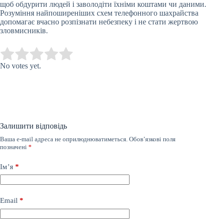
щоб обдурити людей і заволодіти їхніми коштами чи даними.
Розуміння найпоширеніших схем телефонного шахрайства
допомагає вчасно розпізнати небезпеку і не стати жертвою
зловмисників.
Submit Rating
Rate this item:
No votes yet.
Залишити відповідь
Ваша e-mail адреса не оприлюднюватиметься.
Обов’язкові поля
позначені
*
Ім’я
*
Email
*