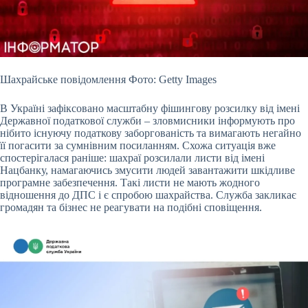
Шахрайське повідомлення Фото: Getty Images
В Україні зафіксовано масштабну фішингову розсилку від імені
Державної податкової служби – зловмисники інформують про
нібито
існуючу податкову заборгованість та вимагають негайно
її погасити за сумнівним посиланням. Схожа ситуація вже
спостерігалася раніше: шахраї розсилали листи від імені
Нацбанку, намагаючись змусити людей завантажити шкідливе
програмне забезпечення. Такі листи не мають жодного
відношення до ДПС і є спробою шахрайства. Служба закликає
громадян та бізнес не реагувати на подібні сповіщення.