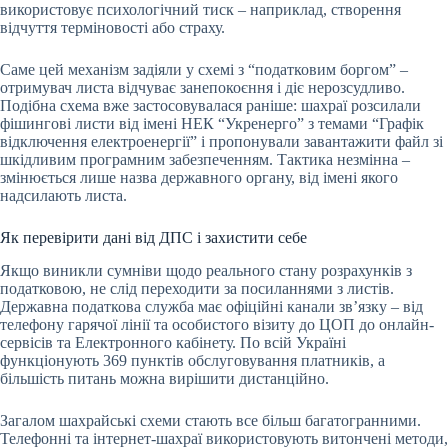
використовує психологічний тиск – наприклад, створення
відчуття терміновості або страху.
Саме цей механізм задіяли у схемі з “податковим боргом” –
отримувач листа відчуває занепокоєння і діє нерозсудливо.
Подібна схема вже застосовувалася раніше: шахраї розсилали
фішингові листи від імені НЕК “Укренерго” з темами “Графік
відключення електроенергії” і пропонували завантажити файл зі
шкідливим програмним забезпеченням. Тактика незмінна –
змінюється лише назва державного органу, від імені якого
надсилають листа.
Як перевірити дані від ДПС і захистити себе
Якщо виникли сумніви щодо реального стану розрахунків з
податковою, не слід переходити за посиланнями з листів.
Державна податкова служба має офіційні канали зв’язку – від
телефону гарячої лінії та особистого візиту до ЦОП до онлайн-
сервісів та Електронного кабінету. По всій Україні
функціонують 369 пунктів обслуговування платників, а
більшість питань можна вирішити дистанційно.
Загалом шахрайські схеми стають все більш багатогранними.
Телефонні та інтернет-шахраї використовують витончені методи,