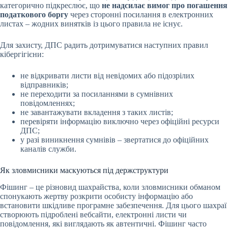
категорично підкреслює, що
не надсилає вимог про погашення
податкового боргу
через сторонні посилання в електронних
листах – жодних винятків із цього правила не існує.
Для захисту, ДПС радить дотримуватися наступних правил
кібергігієни:
не відкривати листи від невідомих або підозрілих
відправників;
не переходити за посиланнями в сумнівних
повідомленнях;
не завантажувати вкладення з таких листів;
перевіряти інформацію виключно через офіційні ресурси
ДПС;
у разі виникнення сумнівів – звертатися до офіційних
каналів служби.
Як зловмисники маскуються під держструктури
Фішинг – це різновид шахрайства, коли зловмисники обманом
спонукають жертву розкрити особисту інформацію або
встановити шкідливе програмне забезпечення. Для цього шахраї
створюють підроблені вебсайти, електронні листи чи
повідомлення, які виглядають як автентичні. Фішинг часто