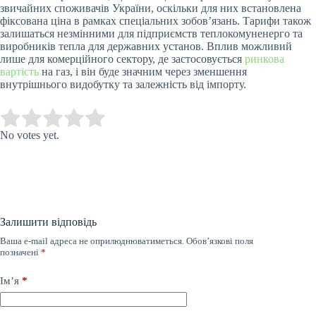
звичайних споживачів України, оскільки для них встановлена
фіксована ціна в рамках спеціальних зобов’язань. Тарифи також
залишаться незмінними для підприємств теплокомуненерго та
виробників тепла для державних установ. Вплив можливий
лише для комерційного сектору, де застосовується
ринкова
вартість
на газ, і він буде значним через зменшення
внутрішнього видобутку та залежність від імпорту.
Submit Rating
Rate this item:
No votes yet.
Залишити відповідь
Ваша e-mail адреса не оприлюднюватиметься.
Обов’язкові поля
позначені
*
Ім’я
*