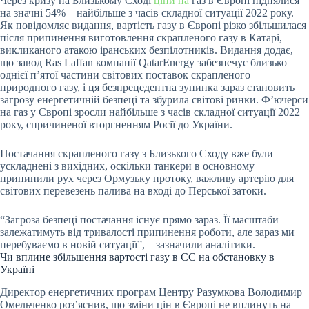
Через кризу на Близькому Сході
ціни на
газ в Європі піднялися
на значні 54% – найбільше з часів складної ситуації 2022 року.
Як повідомляє видання, вартість газу в Європі різко збільшилася
після припинення виготовлення скрапленого газу в Катарі,
викликаного атакою іранських безпілотників. Видання додає,
що завод Ras Laffan компанії QatarEnergy забезпечує близько
однієї п’ятої частини світових поставок скрапленого
природного газу, і ця безпрецедентна зупинка зараз становить
загрозу енергетичній безпеці та збурила світові ринки. Ф’ючерси
на газ у Європі зросли найбільше з часів складної ситуації 2022
року, спричиненої вторгненням Росії до України.
Постачання скрапленого газу з Близького Сходу вже були
ускладнені з вихідних, оскільки танкери в основному
припинили рух через Ормузьку протоку, важливу артерію для
світових перевезень палива на вході до Перської затоки.
“Загроза безпеці постачання існує прямо зараз. Її масштаби
залежатимуть від тривалості припинення роботи, але зараз ми
перебуваємо в новій ситуації”, – зазначили аналітики.
Чи вплине збільшення вартості газу в ЄС на обстановку в
Україні
Директор енергетичних програм Центру Разумкова Володимир
Омельченко роз’яснив, що зміни цін в Європі не вплинуть на