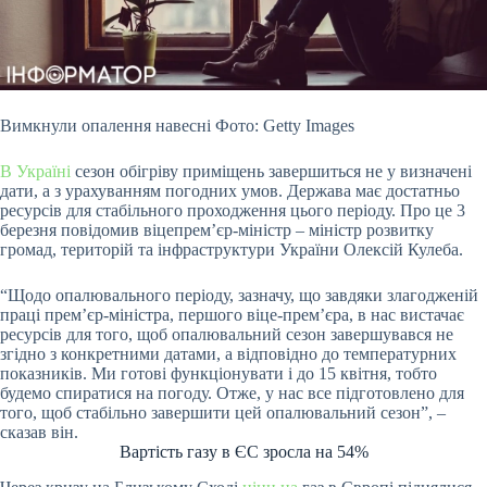
Вимкнули опалення навесні Фото: Getty Images
В Україні
сезон обігріву приміщень завершиться не у визначені
дати, а з урахуванням погодних умов. Держава має достатньо
ресурсів для стабільного проходження цього періоду. Про це 3
березня повідомив віцепрем’єр-міністр – міністр розвитку
громад, територій та інфраструктури України Олексій Кулеба.
“Щодо опалювального періоду, зазначу, що завдяки злагодженій
праці прем’єр-міністра, першого віце-прем’єра, в нас вистачає
ресурсів для того, щоб опалювальний сезон завершувався не
згідно з конкретними датами, а відповідно до температурних
показників. Ми готові функціонувати і до 15 квітня, тобто
будемо спиратися на погоду. Отже, у нас все підготовлено для
того, щоб стабільно завершити цей опалювальний сезон”, –
сказав він.
Вартість газу в ЄС зросла на 54%