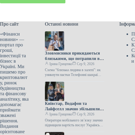
Про сайт
Останні новини
Інформ
«Фінанси
П
новини» —
С
портал про
К
гроші,
С
Зловмисники прикидаються
інвестиції та
К
близькими, що потрапили в
бізнес в
и
біду – стратегія для викриття
Ірина Гриценко
Сер 9, 2026
Україні. Ми
схеми.
Схема “близька людина в халепі”: як
пишемо про
уникнути пастки Телефонні шахраї
криптовалют
посилили тактику “ваш родич у біді”,
у, ринок
змушуючи людей в стані…
будівництва
та фінансову
аналітику, яка
Київстар, Водафон та
допомагає
Лайфселл значно збільшили
приймати
вартість послуг з початку
Ірина Гриценко
Сер 9, 2026
зважені
війни.
рішення.
Оператори мобільного зв’язку значно
підвищили вартість послуг Українські
Видання
мобільні провайдери з початку
орієнтоване
повномасштабної війни суттєво