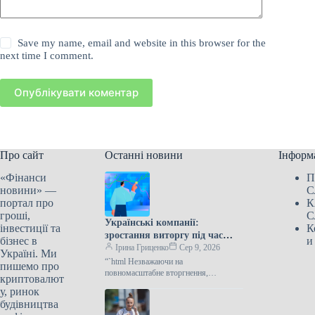
Save my name, email and website in this browser for the
next time I comment.
Опублікувати коментар
Про сайт
Останні новини
Інформ
«Фінанси
П
новини» —
С
портал про
К
гроші,
С
Українські компанії:
інвестиції та
К
зростання виторгу під час
бізнес в
и
війни
Ірина Гриценко
Сер 9, 2026
Україні. Ми
“`html Незважаючи на
пишемо про
повномасштабне вторгнення,
криптовалют
український бізнес демонструє
у, ринок
вражаючі показники зростання, часто
будівництва
перевищуючи 100% обороту. Деякі