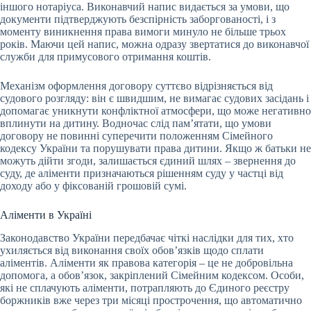
іншого нотаріуса. Виконавчий напис видається за умови, що
документи підтверджують безспірність заборгованості, і з
моменту виникнення права вимоги минуло не більше трьох
років. Маючи цей напис, можна одразу звертатися до виконавчої
служби для примусового отримання коштів.
Механізм оформлення договору суттєво відрізняється від
судового розгляду: він є швидшим, не вимагає судових засідань і
допомагає уникнути конфліктної атмосфери, що може негативно
вплинути на дитину. Водночас слід пам’ятати, що умови
договору не повинні суперечити положенням Сімейного
кодексу України та порушувати права дитини. Якщо ж батьки не
можуть дійти згоди, залишається єдиний шлях – звернення до
суду, де аліменти призначаються рішенням суду у частці від
доходу або у фіксованій грошовій сумі.
Аліменти в Україні
Законодавство України передбачає чіткі наслідки для тих, хто
ухиляється від виконання своїх обов’язків щодо сплати
аліментів. Аліменти як правова категорія – це не добровільна
допомога, а обов’язок, закріплений Сімейним кодексом. Особи,
які не сплачують аліменти, потрапляють до Єдиного реєстру
боржників вже через три місяці прострочення, що автоматично