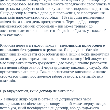
або одноразово. Батьки також можуть передбачити свою участь у
витратах на здобуття освіти, лікування чи оздоровлення дитини.
Якщо договір містить відповідне положення, за прострочення
платежів нараховується неустойка – 1% від суми несплачених
аліментів за кожен день прострочення. Термін дії договору
визначається самими сторонами – він може тривати до
досягнення дитиною повноліття або до іншої дати, узгодженої
між батьками.
Ключова перевага такого підходу –
можливість примусового
виконання без судового втручання
. Якщо один з батьків
припиняє виконувати свої зобов’язання, інший може звернутися
до нотаріуса для отримання виконавчого напису. Цей документ
має силу виконавчого документа і дає змогу негайно розпочати
стягнення заборгованості через державну виконавчу службу або
приватного виконавця. Важливо зазначити: виконавчий напис
стосується лише простроченої заборгованості, а не майбутніх
платежів.
Що відбувається, якщо договір не виконали
У випадку, якщо один із батьків не дотримується умов
нотаріально посвідченого договору, інший може звернутися до
нотаріуса, який посвідчував цей договір, або до будь-якого