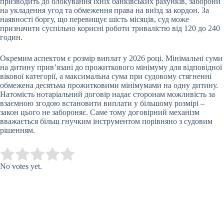
призводить до блокування їхніх банківських рахунків, заборони
на укладення угод та обмеження права на виїзд за кордон. За
наявності боргу, що перевищує шість місяців, суд може
призначити суспільно корисні роботи тривалістю від 120 до 240
годин.
Окремим аспектом є розмір виплат у 2026 році. Мінімальні суми
на дитину прив’язані до прожиткового мінімуму для відповідної
вікової категорії, а максимальна сума при судовому стягненні
обмежена десятьма прожитковими мінімумами на одну дитину.
Натомість нотаріальний договір надає сторонам можливість за
взаємною згодою встановити виплати у більшому розмірі –
закон цього не забороняє. Саме тому договірний механізм
вважається більш гнучким інструментом порівняно з судовим
рішенням.
Submit Rating
Rate this item:
No votes yet.