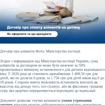
Договір про аліменти Фото: Міністерство юстиції
Згідно з інформацією від Міністерства юстиції України, сума
аліментів за договором не може бути нижчою за 50%
прожиткового мінімуму, встановленого для дитини відповідного
віку. У 2026 році це становить щонайменше 1 408,50 грн для
дітей, які не досягли 6 років, та 1 756 грн для дітей віком від 6 до
18 років. Сторони мають можливість встановити виплати як
відсоток від доходу того, хто сплачує, або як фіксовану грошову
суму, яка щорічно перераховується відповідно до індексації.
Документ дозволяє гнучко визначити
умови утримання
дитини
: виплати можуть здійснюватися щомісяця, щокварталу