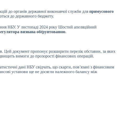
ій до органів державної виконавчої служби для
примусового
уються до державного бюджету.
шення НБУ. У листопаді 2024 року Шостий апеляційний
регулятора визнана обґрунтованою
.
ов. Цей документ пропонує розширити перелік обставин, за яких
ідвищить вимоги до прозорості фінансових операцій.
истичні дані НБУ свідчать, що скарги, пов’язані з фінансовим
інансові установи ще не досягли належного балансу між