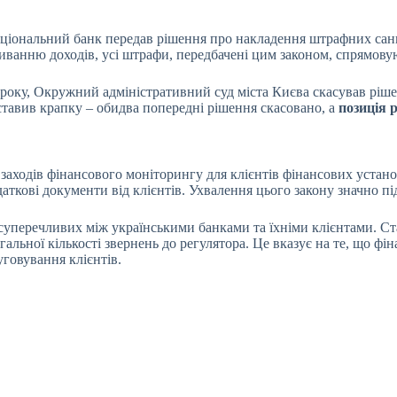
нальний банк передав рішення про накладення штрафних санкц
миванню доходів, усі штрафи, передбачені цим законом, спрямов
4 року, Окружний адміністративний суд міста Києва скасував рі
ставив крапку – обидва попередні рішення скасовано, а
позиція 
 заходів фінансового моніторингу для клієнтів фінансових устан
аткові документи від клієнтів. Ухвалення цього закону значно п
уперечливих між українськими банками та їхніми клієнтами. Стат
гальної кількості звернень до регулятора. Це вказує на те, що ф
говування клієнтів.