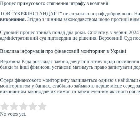
Процес примусового стягнення штрафу з компанії
ТОВ “УКРФІНСТАНДАРТ” не сплатило штраф добровільно. Націо
виконання
. Згідно з чинним законодавством щодо протидії від
Судовий процес тривав понад два роки. Спочатку, у червні 202
адміністративний суд підтвердив це рішення. Верховний Суд по
Важлива інформація про фінансовий моніторинг в Україні
Верховна Рада розглядає законодавчу ініціативу щодо посилення
банки та інші фінансові установи матимуть право запитувати дод
Сфера фінансового моніторингу залишається однією з найбільш с
моніторингом у банках, стабільно займають перше місце серед за
виконанням законодавчих вимог та забезпеченням якісного обслу
Submit Rating
Rate this item:
No votes yet.