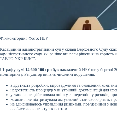
Фінмоніторинг Фото: НБУ
Касаційний адміністративний суд у складі Верховного Суду ска
адміністративного суду, які раніше винесли рішення на користь
“АВТО УКР БІЛС”.
Штраф у сумі
14 600 100 грн
був накладений НБУ ще у березні 2
моніторингу. Регулятор виявив численні порушення:
відсутність розробки, впровадження та оновлення компан
недостатність процедур у внутрішній документації для еф
установа не здійснювала оцінку та переоцінку ризиків, при
компанія не підтримувала актуальний стан свого ризик-пр
не здійснювалось управління ризиками, пов’язаними з но
особистого контакту з клієнтом.