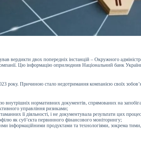
сував вердикти двох попередніх інстанцій – Окружного адмініст
 компанії. Цю інформацію оприлюднив Національний банк України
023 року. Причиною стало недотримання компанією своїх зобов’я
ією внутрішніх нормативних документів, спрямованих на запобі
ективного управління ризиками;
таманних її діяльності, і не документувала результати цих процес
офілю як суб’єкта первинного фінансового моніторингу;
вими інформаційними продуктами та технологіями, зокрема тим