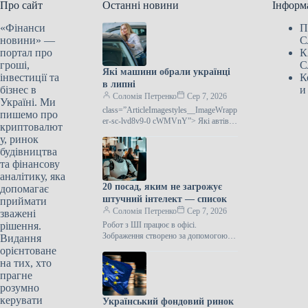
Про сайт
Останні новини
Інформ
«Фінанси
П
новини» —
С
портал про
К
гроші,
С
Які машини обрали українці
інвестиції та
К
в липні
бізнес в
и
Соломія Петренко
Сер 7, 2026
Україні. Ми
class=”ArticleImagestyles__ImageWrapp
пишемо про
er-sc-lvd8v9-0 cWMVnY”> Які автівки
криптовалют
придбали українці у липніЗгідно з
у, ринок
інформацією Укравтопрому, у липні
будівництва
поточного року в Україні
та фінансову
аналітику, яка
20 посад, яким не загрожує
допомагає
штучний інтелект — список
приймати
Соломія Петренко
Сер 7, 2026
зважені
рішення.
Робот з ШІ працює в офісі.
Зображення створено за допомогою
Видання
ШІШтучний інтелект невпинно
орієнтоване
трансформує сферу зайнятості, однак
на тих, хто
не всі професійні…
прагне
розумно
керувати
Український фондовий ринок