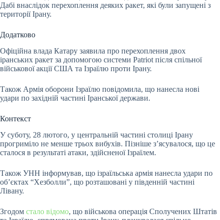
Дабі внаслідок перехоплення деяких ракет, які були запущені з
території Ірану.
Додатково
Офіційна влада Катару заявила про перехоплення двох
іранських ракет за допомогою системи Patriot після спільної
військової акції США та Ізраїлю проти Ірану.
Також Армія оборони Ізраїлю повідомила, що нанесла нові
удари по західній частині Іранської держави.
Контекст
У суботу, 28 лютого, у центральній частині столиці Ірану
прогриміло не менше трьох вибухів. Пізніше з’ясувалося, що це
сталося в результаті атаки, здійсненої Ізраїлем.
Також УНН інформував, що ізраїльська армія нанесла удари по
об’єктах “Хезболли”, що розташовані у південній частині
Лівану.
Згодом
стало відомо
, що військова операція Сполучених Штатів