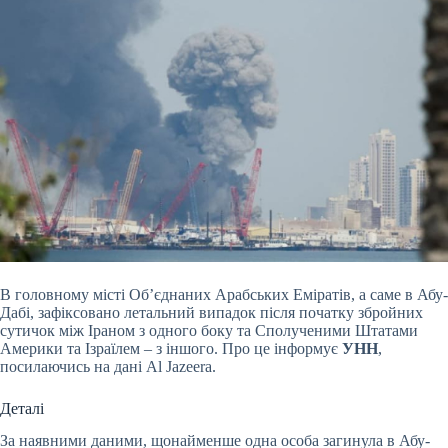
В головному місті Об’єднаних Арабських Еміратів, а саме в Абу-
Дабі, зафіксовано летальний випадок після початку збройних
сутичок між Іраном з одного боку та Сполученими Штатами
Америки та Ізраїлем – з іншого. Про це інформує
УНН
,
посилаючись на дані Al Jazeera.
Деталі
За наявними даними, щонайменше одна особа загинула в Абу-