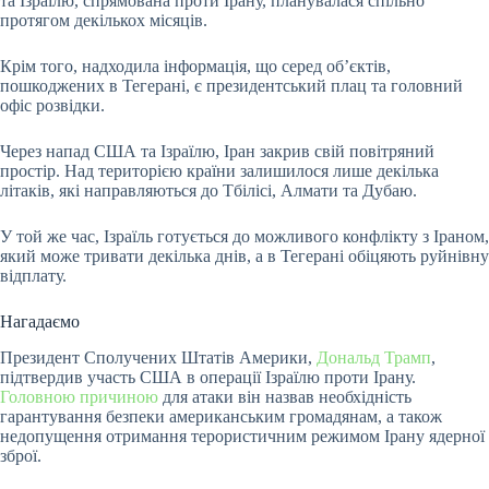
та Ізраїлю, спрямована проти Ірану, планувалася спільно
протягом декількох місяців.
Крім того, надходила інформація, що серед об’єктів,
пошкоджених в Тегерані, є президентський плац та головний
офіс розвідки.
Через напад США та Ізраїлю, Іран закрив свій повітряний
простір. Над територією країни залишилося лише декілька
літаків, які направляються до Тбілісі, Алмати та Дубаю.
У той же час, Ізраїль готується до можливого конфлікту з Іраном,
який може тривати декілька днів, а в Тегерані обіцяють руйнівну
відплату.
Нагадаємо
Президент Сполучених Штатів Америки,
Дональд Трамп
,
підтвердив участь США в операції Ізраїлю проти Ірану.
Головною причиною
для атаки він назвав необхідність
гарантування безпеки американським громадянам, а також
недопущення отримання терористичним режимом Ірану ядерної
зброї.