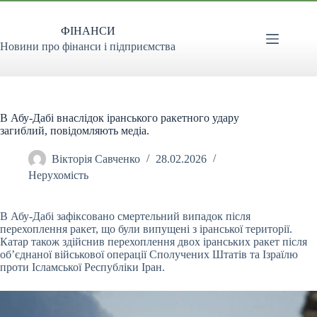
Перейти
до
ФІНАНСИ
вмісту
Новини про фінанси і підприємства
В Абу-Дабі внаслідок іранського ракетного удару
загиблий, повідомляють медіа.
Вікторія Савченко
28.02.2026
Нерухомість
В Абу-Дабі зафіксовано смертельний випадок після
перехоплення ракет, що були випущені з іранської території.
Катар також здійснив перехоплення двох іранських ракет після
об’єднаної військової операції Сполучених Штатів та Ізраїлю
проти Ісламської Республіки Іран.