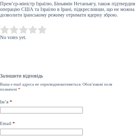
Прем’єр-міністр Ізраїлю, Біньямін Нетаньягу, також підтвердив
операцію США та Ізраїлю в Ірані, підкресливши, що не можна
дозволити іранському режиму отримати ядерну зброю.
Submit Rating
Rate this item:
No votes yet.
Залишити відповідь
Ваша e-mail адреса не оприлюднюватиметься.
Обов’язкові поля
позначені
*
Ім’я
*
Email
*