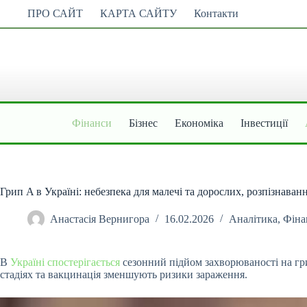
Перейти
ПРО САЙТ
КАРТА САЙТУ
Контакти
до
вмісту
Фінанси
Бізнес
Економіка
Інвестиції
Грип A в Україні: небезпека для малечі та дорослих, розпізнаван
Анастасія Вернигора
16.02.2026
Аналітика
,
Фіна
В
Україні спостерігається
сезонний підйом захворюваності на гри
стадіях та вакцинація зменшують ризики зараження.