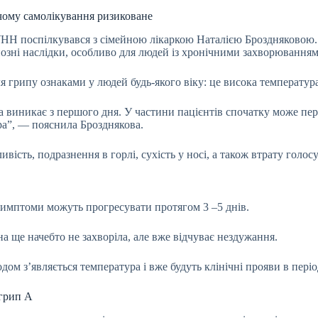
і чому самолікування ризиковане
УНН поспілкувався з сімейною лікаркою Наталією Броздняковою. 
йозні наслідки, особливо для людей із хронічними захворюваннями
грипу ознаками у людей будь-якого віку: це висока температура, 
а виникає з першого дня. У частини пацієнтів спочатку може пер
ра”, — пояснила Брозднякова.
ість, подразнення в горлі, сухість у носі, а також втрату голосу
 симптоми можуть прогресувати протягом 3 –5 днів.
а ще начебто не захворіла, але вже відчуває нездужання.
годом з’являється температура і вже будуть клінічні прояви в пер
 грип А