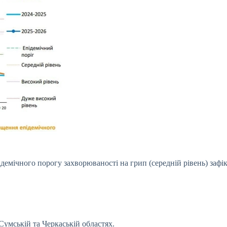
демічного порогу захворюваності на грип (середній рівень) зафі
Сумській та Черкаській областях.