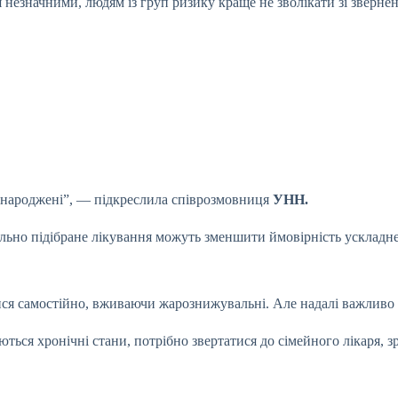
незначними, людям із груп ризику краще не зволікати зі звернен
вонароджені”, — підкреслила співрозмовниця
УНН.
льно підібране лікування можуть зменшити ймовірність ускладнень
атися самостійно, вживаючи жарознижувальні. Але надалі важливо
ться хронічні стани, потрібно звертатися до сімейного лікаря, з