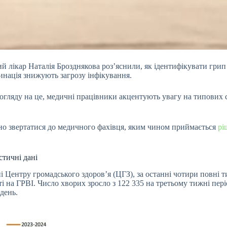
 лікар Наталія Брозднякова роз’яснили, як ідентифікувати грип А
цинація знижують загрозу інфікування.
З огляду на це, медичні працівники акцентують увагу на типови
дно звертатися до медичного фахівця, яким чином приймається
рі
стичні дані
Центру громадського здоров’я (ЦГЗ), за останні чотири повні тиж
ті на ГРВІ. Число хворих зросло з 122 335 на третьому тижні пер
ждень.