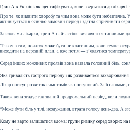
Грип А в Україні: як ідентифікувати, коли звертатися до лікаря 
Про те, як виявити хворобу та чим вона може бути небезпечна, 
активізується в осінньо-зимовий період і здатна спричиняти сер
За словами лікарки, грип А найчастіше виявляється типовими для 
“Разом з тим, початок може бути не класичним, коли температур
виходити на передній план, а вже потім — з’являтися температу
Серед інших можливих проявів вона назвала головний біль, сонлив
Яка тривалість гострого періоду і як розвивається захворювання
Лікар описує розвиток симптомів як поступовий. За її словами,
Також вона згадує так званий продромальний період, коли людин
“Може бути біль у тілі, нездужання, втрата голосу день-два. А з
Кому не варто залишатися вдома: групи ризику серед хворих на