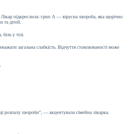
Лікар підкреслила: грип А — вірусна хвороба, яка щорічно
 та дітей.
біль у тілі.
еважати загальна слабкість. Відчуття стомлюваності може
.
іоді розпалу хвороби”, — акцентувала сімейна лікарка.