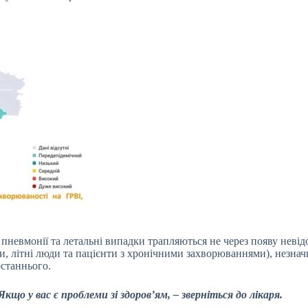
і пневмонії та летальні випадки трапляються не через появу неві
и, літні люди та пацієнти з хронічними захворюваннями), незнач
останнього.
о у вас є проблеми зі здоров’ям, – зверніться до лікаря.