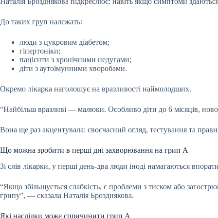
Наталія Брозднякова підкреслює: навіть якщо симптоми здаються 
До таких груп належать:
люди з цукровим діабетом;
гіпертоніки;
пацієнти з хронічними недугами;
діти з аутоімунними хворобами.
Окремо лікарка наголошує на вразливості наймолодших.
“Найбільш вразливі — малюки. Особливо діти до 6 місяців, но
Вона ще раз акцентувала: своєчасний огляд, тестування та прави
Що можна зробити в перші дні захворювання на грип А
Зі слів лікарки, у перші день-два люди іноді намагаються впор
“Якщо збільшується слабкість, є проблеми з тиском або загострюю
грипу”, — сказала Наталія Брозднякова.
Які наслідки може спричинити грип А