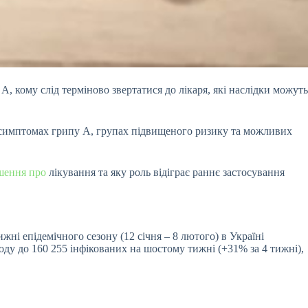
, кому слід терміново звертатися до лікаря, які наслідки можуть
х симптомах грипу А, групах підвищеного ризику та можливих
шення про
лікування та яку роль відіграє раннє застосування
ні епідемічного сезону (12 січня – 8 лютого) в Україні
іоду до 160 255 інфікованих на шостому тижні (+31% за 4 тижні),