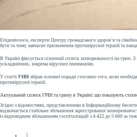
Епідеміологи, експерти Центру громадського здоров’я та сімейний
бути та чому завчасне призначення противірусної терапії та вак
В Україні фіксується сезонний сплеск захворюваності на грип. 
ускладненнях, зокрема вірусних пневмоніях.
У статті
УНН
зібрав основні поради стосовно того, коли необхі
противірусної терапії.
Актуальний сплеск ГРВІ та грипу в Україні: що показують стати
Згідно з відомостями, представленими в Інформаційному бюлетні 
відзначається стабільне збільшення зареєстрованої захворюванос
із відповідним збільшенням госпіталізацій з 4 422 до 5 660 за ти