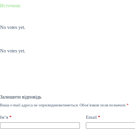
Источник
Submit Rating
Rate this item:
No votes yet.
Submit Rating
Rate this item:
No votes yet.
Залишити відповідь
Ваша e-mail адреса не оприлюднюватиметься.
Обов’язкові поля позначені
*
Ім’я
*
Email
*