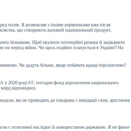
еред полів. Я розмовляв з їхніми керівниками вже після
риємства, що створюють валовий національний продукт.
значно більшими. Щоб окупити потенційні ризики й зацікавити
ми на період війни. Чи щось подібне планується в Україні? На
виживемо. Чи дадуть більше, якщо побачать кращі перспективи?
. А у 2020 році ЄС погодив фонд відновлення національних
 млрд відповідно).
ндали, які не приводять до покарань і ліквідації схем, зростання
оли є позитивні наслідки їх використання державою. Я не фанат