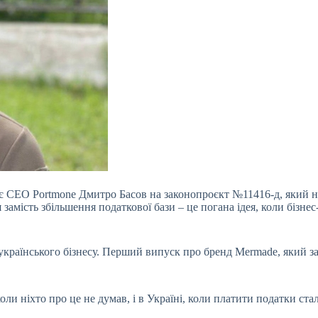
ує CEO Portmone Дмитро Басов на законопроєкт №11416-д, який н
замість збільшення податкової бази – це погана ідея, коли бізне
українського бізнесу. Перший випуск про бренд Mermade, який з
оли ніхто про це не думав, і в Україні, коли платити податки ста