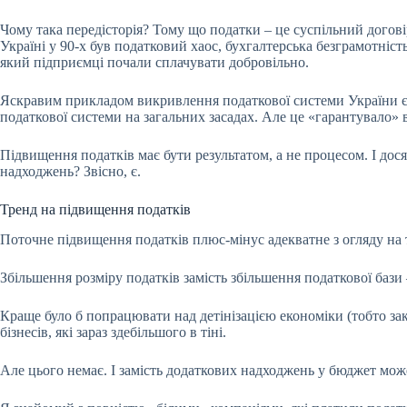
Чому така передісторія? Тому що податки – це суспільний догові
Україні у 90-х був податковий хаос, бухгалтерська безграмотніс
який підприємці почали сплачувати добровільно.
Яскравим прикладом викривлення податкової системи України є 
податкової системи на загальних засадах. Але це «гарантувало» в
Підвищення податків має бути результатом, а не процесом. І дос
надходжень? Звісно, є.
Тренд на підвищення податків
Поточне підвищення податків плюс-мінус адекватне з огляду на т
Збільшення розміру податків замість збільшення податкової бази 
Краще було б попрацювати над
детінізацією
економіки (тобто за
бізнесів, які зараз здебільшого в тіні.
Але цього немає. І замість додаткових надходжень у бюджет м