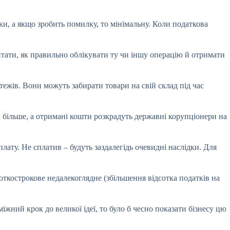
и, а якщо зробить помилку, то мінімальну. Коли податкова
итати, як правильно облікувати ту чи іншу операцію й отримати
тежів. Вони можуть забирати товари на свій склад під час
и більше, а отримані кошти розкрадуть державні корупціонери на
ату. Не сплатив – будуть заздалегідь очевидні наслідки. Для
откострокове недалекоглядне (збільшення відсотка податків на
іжний крок до великої ідеї, то було б чесно показати бізнесу цю