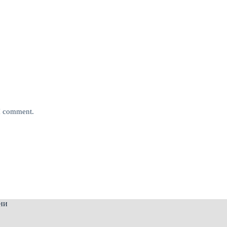
 I comment.
ни