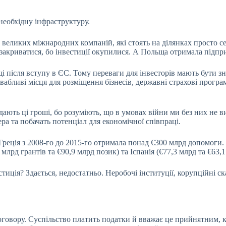
необхідну інфраструктуру.
и великих міжнародних компаній, які стоять на ділянках просто с
 закриватися, бо інвестиції окупилися. А Польща отримала підп
щі після вступу в ЄС. Тому переваги для інвесторів мають бути 
вабливі місця для розміщення бізнесів, державні страхові програ
ають ці гроші, бо розуміють, що в умовах війни ми без них не 
ра та побачать потенціал для економічної співпраці.
 Греція з 2008-го до 2015-го отримала понад €300 млрд допомоги
млрд грантів та €90,9 млрд позик) та Іспанія (€77,3 млрд та €63,1
иція? Здається, недостатньо. Неробочі інституції, корупційні ска
оговору. Суспільство платить податки й вважає це прийнятним, к