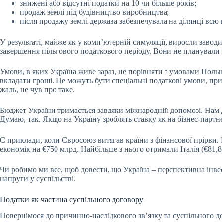
знижені або відсутні податки на 10 чи більше років;
продаж землі під будівництво виробництва;
після продажу землі держава забезпечувала на ділянці всю 
У результаті, майже як у комп’ютерній симуляції, виросли завод
завершення пільгового податкового періоду. Вони не планували
Умови, в яких Україна живе зараз, не порівняти з умовами Поль
вкладати гроші. Це можуть бути спеціальні податкові умови, при
жаль, не чув про таке.
Бюджет України тримається завдяки міжнародній допомозі. Нам д
Думаю, так. Якщо на Україну зроблять ставку як на бізнес-партне
Є приклади, коли Євросоюз витягав країни з фінансової прірви.
економік на €750 млрд. Найбільше з нього отримали Італія (€81,8 
Чи робимо ми все, щоб довести, що Україна – перспективна інвест
напруги у суспільстві.
Податки як частина суспільного договору
Повернімося до причинно-наслідкового зв’язку та суспільного д