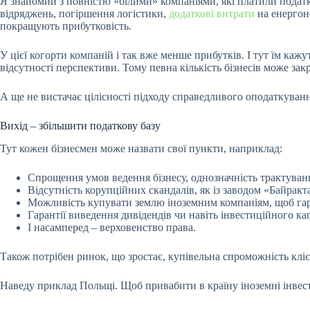
Я знайомий з повністю «білими» компаніями, які платили подат
відряджень, погіршення логістики,
додаткові витрати
на енергоне
покращують прибутковість.
У цієї когорти компаній і так вже менше прибутків. І тут їм каж
відсутності перспективи. Тому певна кількість бізнесів може зак
А ще не вистачає цілісності підходу справедливого оподаткуван
Вихід – збільшити податкову базу
Тут кожен бізнесмен може назвати свої пункти, наприклад:
Спрощення умов ведення бізнесу, однозначність трактуванн
Відсутність корупційних скандалів, як із заводом «Байракт
Можливість купувати землю іноземним компаніям, щоб гара
Гарантії виведення дивідендів чи навіть інвестиційного ка
І насамперед – верховенство права.
Також потрібен ринок, що зростає, купівельна спроможність клієн
Наведу приклад Польщі. Щоб привабити в країну іноземні інвести