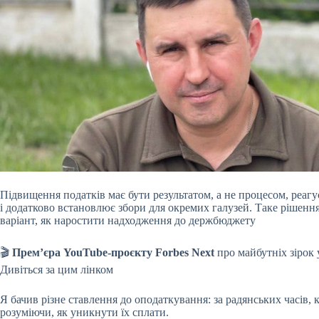
Підвищення податків має бути результатом, а не процесом, реаг
і додатково встановлює збори для окремих галузей. Таке рішення 
варіант, як наростити надходження до держбюджету
🎬
Премʼєра
YouTube-проєкту Forbes Next
про майбутніх зірок 
Дивіться за цим лінком
Я бачив різне ставлення до оподаткування: за радянських часів, к
розуміючи, як уникнути їх сплати.