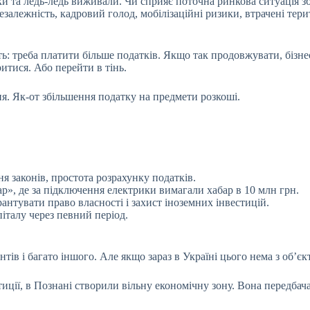
ки та ледь-ледь виживали. Чи сприяє поточна ринкова ситуація
залежність, кадровий голод, мобілізаційні ризики, втрачені терит
уть: треба платити більше податків. Якщо так продовжувати, бізне
ритися. Або перейти в тінь.
ня. Як-от збільшення податку на предмети розкоші.
я законів, простота розрахунку податків.
ар», де за підключення електрики вимагали хабар в 10 млн грн.
нтувати право власності і захист іноземних інвестицій.
піталу через певний період.
тів і багато іншого. Але якщо зараз в Україні цього нема з об’є
ції, в Познані створили вільну економічну зону. Вона передбача