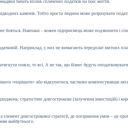
ромадяни бачать вплив сплачених податків на їхнє життя.
підводних каменів. Тобто проста людина може розрахувати податк
м не бояться. Навпаки – кожен підприємець може подзвонити і сп
 податковій. Наприклад, у них не вимагають передплат митних пла
тягнути пояси, то всі. А не так, що бізнес будуть оподатковуват
.
іанта «порішати» або відкупитися, частково компенсувавши неспл
оджень: стратегічне довгострокове (залучення інвестицій) і кор
 елемент довгострокової стратегії, де погіршення умов – це пром
нням майбутнього.