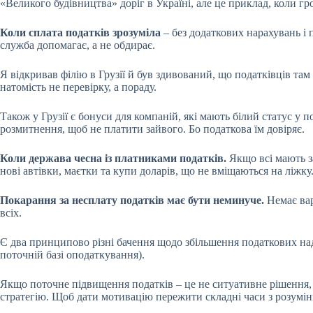
«Великого будівництва» доріг в Україні, але це приклад, коли г
Коли сплата податків зрозуміла
– без додаткових нарахувань і 
служба допомагає, а не обдирає.
Я відкривав філію в Грузії й був здивований, що податківців та
натомість не перевірку, а пораду.
Також у Грузії є бонуси для компаній, які мають білий статус у
розмитнення, щоб не платити зайвого. Бо податкова їм довіряє.
Коли держава чесна із платниками податків.
Якщо всі мають за
нові автівки, маєтки та купи доларів, що не вміщаються на ліжку
Покарання за несплату податків має бути неминуче.
Немає вар
всіх.
Є два принципово різні бачення щодо збільшення податкових надх
поточній базі оподаткування).
Якщо поточне підвищення податків – це не ситуативне рішення, а
стратегію. Щоб дати мотивацію пережити складні часи з розумі