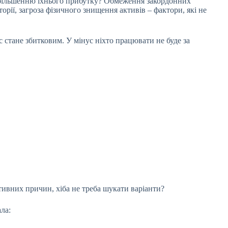
 збільшенню їхнього прибутку? Обмеження закордонних
орії, загроза фізичного знищення активів – фактори, які не
с стане збитковим. У мінус ніхто працювати не буде за
ктивних причин, хіба не треба шукати варіанти?
ла: