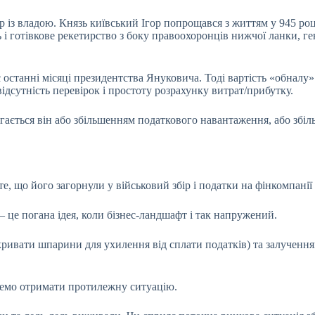
р із владою. Князь київський Ігор попрощався з життям у 945 ро
ть і готівкове рекетирство з боку правоохоронців нижчої ланки,
останні місяці президентства Януковича. Тоді вартість «обналу
ідсутність перевірок і простоту розрахунку витрат/прибутку.
ягається він або збільшенням податкового навантаження, або збі
е, що його загорнули у військовий збір і податки на фінкомпанії
– це погана ідея, коли бізнес-ландшафт і так напружений.
кривати шпарини для ухилення від сплати податків) та залучення
ожемо отримати протилежну ситуацію.