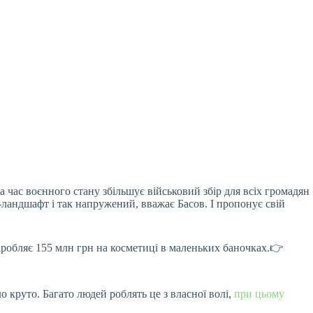
а час воєнного стану збільшує військовий збір
для всіх громадян
с-ландшафт і так напружений, вважає Басов. І пропонує свій
аробляє 155 млн грн на косметиці в маленьких баночках.👉
ло круто. Багато людей роблять це з власної волі,
при цьому