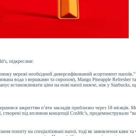
’s, підкреслив:
 ринку мережі необхідний диверсифікований асортимент напоїв.”
ована вода з вершками та сиропом), Mango Pineapple Refresher та 
планує встановлювати ціни на нові напої нижче, ніж у Starbucks,
ершився закриттям п’яти закладів приблизно через 18 місяців. 
, створені під впливом концепції CosMc’s, продемонстрували “вис
тання попиту на спеціалізовані напої, тоді як замовлення кави та