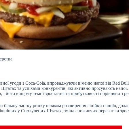
ерства
вної угоди з Coca-Cola,
впроваджуючи в меню напої від Red Bull
 Штатах та успіхами конкурентів, які активно просувають напої
ів, і його вищому темпі зростання та прибутковості порівняно з 
ати більшу частку ринку шляхом розширення лінійки напоїв, додав
спішніших у Сполучених Штатах, зміна споживчих переваг та зро