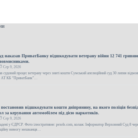
ни
уд наказав ПриватБанку відшкодувати ветерану війни 12 741 гривню
зловмисниками.
Сер 9, 2026
в судовий процес ветерану через зняті кошти Сумський апеляційний суд 30 липня відмо
ги АТ КБ “ПриватБанк”…
 постановив відшкодувати кошти дніпрянину, на якого поліція безпі
ол за керування автомобілем під дією наркотиків.
Сер 9, 2026
ладені у ЄДРСР. Фото ілюстративне: pexels.com, колаж: Інформатор Верховний Суд 8 че
саційну вимогу мешканця…