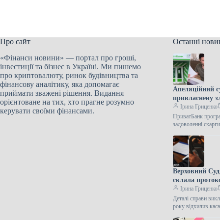
Про сайт
Останні нови
«Фінанси новини» — портал про гроші,
інвестиції та бізнес в Україні. Ми пишемо
про криптовалюту, ринок будівництва та
фінансову аналітику, яка допомагає
Апеляційний с
приймати зважені рішення. Видання
привласнену 
орієнтоване на тих, хто прагне розумно
Ірина Гриценко
керувати своїми фінансами.
ПриватБанк програ
задоволенні скар
Верховний Суд
склала проток
Ірина Гриценко
Деталі справи вик
року відхилив ка