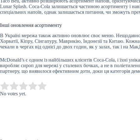
Taco Bell, активно розширюють асортимент напоїв, орієнтуючись
Lunar Splash. Coca-Cola залишається частиною асортименту і нав
спеціальних напоїв, однак залишається питання, чи зможуть пре
Інші оновлення асортименту
В Україні мережа також активно оновлює своє меню. Нещодавно б
Хорватії, Кіпру, Сінгапуру, Маврикію, Індонезії та Китаю. Кожна
чекали в чергах від однієї до двох годин, як у залах, так і на Мак
McDonald’s є одним із найбільших клієнтів Coca-Cola, і їхні ун
виробляє сироп для мережі у сталевих бочках, а не в поліетилен
партнеру, що виявилося ефективним доти, доки ця категорія дем
Submit Rating
Rate this item:
No votes yet.