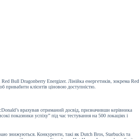
Red Bull Dragonberry Energizer. Лінійка енергетиків, зокрема Red
 щоб привабити клієнтів ціновою доступністю.
McDonald’s врахував отриманий досвід, призначивши керівника
окі показники успіху” під час тестування на 500 локаціях і
 чаю знижуються. Конкуренти, такі як Dutch Bros, Starbucks та