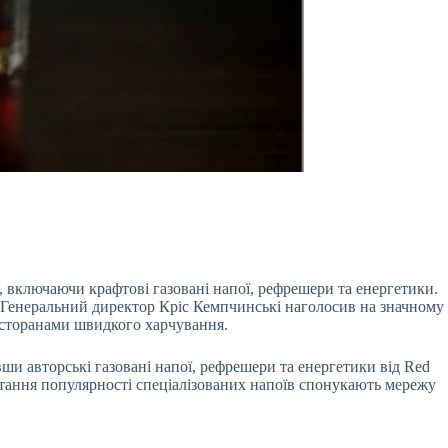
, включаючи крафтові газовані напої, рефрешери та енергетики.
. Генеральний директор Кріс Кемпчинські наголосив на значному
ресторанами швидкого харчування.
ши авторські газовані напої, рефрешери та енергетики від Red
стання популярності спеціалізованих напоїв спонукають мережу