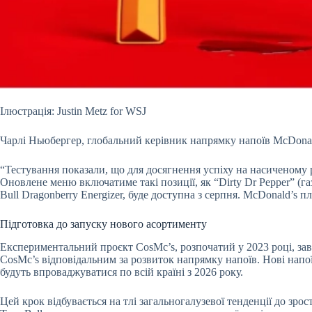
Ілюстрація: Justin Metz for WSJ
Чарлі Ньюбергер, глобальний керівник напрямку напоїв McDonald
“Тестування показали, що для досягнення успіху на насиченому
Оновлене меню включатиме такі позиції, як “Dirty Dr Pepper” (газ
Bull Dragonberry Energizer, буде доступна з серпня. McDonald’s 
Підготовка до запуску нового асортименту
Експериментальний проєкт CosMc’s, розпочатий у 2023 році, зав
CosMc’s відповідальним за розвиток напрямку напоїв. Нові напої
будуть впроваджуватися по всій країні з 2026 року.
Цей крок відбувається на тлі загальногалузевої тенденції до зрос