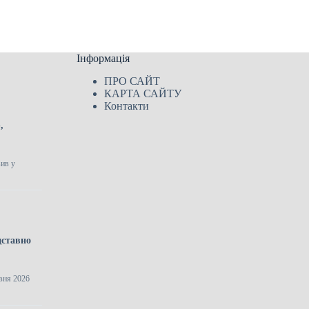
Інформація
ПРО САЙТ
КАРТА САЙТУ
Контакти
,
вив у
дставно
рвня 2026