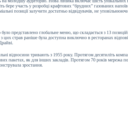
 на молодшу аудиторію. Нова лінійка включає шість унікальних п
іть бере участь у розробці крафтових “брудних” газованих напоїв
міальні позиції залучити достатньо відвідувачів, не уповільнюю
уло представлено глобальне меню, що складається з 13 позицій, 
 з цих страв раніше була доступна виключно в ресторанах відпові
Драйві.
ікальні відносини тривають з 1955 року. Протягом десятиліть ком
ових пакетах, як для інших закладів. Протягом 70 років мережа 
онструвала зростання.