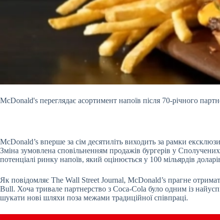
McDonald's переглядає асортимент напоїв після 70-річного партн
McDonald’s вперше за сім десятиліть виходить за рамки ексклюзи
Зміна зумовлена сповільненням продажів бургерів у Сполучених
потенціалі ринку напоїв, який оцінюється у 100 мільярдів долар
Як повідомляє The Wall Street Journal, McDonald’s прагне отрим
Bull. Хоча тривале партнерство з Coca-Cola було одним із найу
шукати нові шляхи поза межами традиційної співпраці.