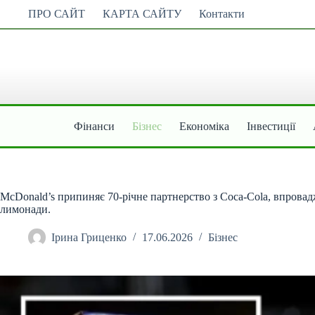
Перейти
ПРО САЙТ
КАРТА САЙТУ
Контакти
до
вмісту
Фінанси
Бізнес
Економіка
Інвестиції
McDonald’s припиняє 70-річне партнерство з Coca-Cola, впровад
лимонади.
Ірина Гриценко
17.06.2026
Бізнес