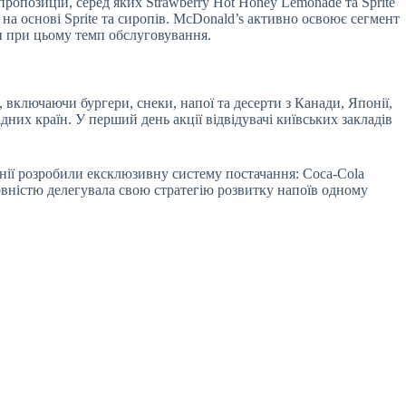
ропозицій, серед яких Strawberry Hot Honey Lemonade та Sprite
 на основі Sprite та сиропів. McDonald’s активно освоює сегмент
чи при цьому темп обслуговування.
включаючи бургери, снеки, напої та десерти з Канади, Японії,
дних країн. У перший день акції відвідувачі київських закладів
панії розробили ексклюзивну систему постачання: Coca-Cola
повністю делегувала свою стратегію розвитку напоїв одному